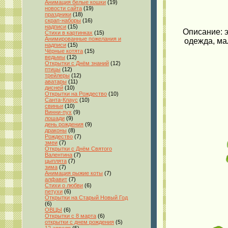
Анимация белые кошки
(19)
новости сайта
(19)
праздники
(18)
скрап-наборы
(16)
надписи
(15)
Описание: э
Стихи в картинках
(15)
Анимированные пожелания и
одежда, ма
надписи
(15)
Чёрные котята
(15)
ведьмы
(12)
Открытки с Днём знаний
(12)
птицы
(12)
трейлеры
(12)
аватары
(11)
дисней
(10)
Открытки на Рождество
(10)
Санта-Клаус
(10)
свиньи
(10)
Винни-пух
(9)
лошади
(9)
день рождения
(9)
драконы
(8)
Рождество
(7)
змеи
(7)
Открытки с Днём Святого
Валентина
(7)
цыплята
(7)
зима
(7)
Анимация рыжие коты
(7)
алфавит
(7)
Стихи о любви
(6)
петухи
(6)
Открытки на Старый Новый Год
(6)
ОВЦЫ
(6)
Открытки с 8 марта
(6)
открытки с днем рождения
(5)