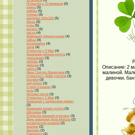
12 апреля
(5)
Открытки с 23 февраля
(5)
клипы
(5)
цифры
(5)
птенцы
(5)
картинки 240x320
(5)
фоны
(5)
куры
(5)
космос
(5)
пасха
(4)
Анимация чёрные кошки
(4)
зайцы
(4)
космонавты
(4)
люди
(4)
Открытки с 9 Мая
(4)
Анимация чёрные котята
(4)
смешарики
(3)
Р
любовь
(3)
девочки
(3)
Описание: 2 м
цветы
(3)
малиной. Мале
День Святого Валентина
(3)
Открытки с Днём учителя
(3)
девочки, бан
кролики
(3)
дед мороз
(3)
Стихи о кошках
(3)
козы
(3)
детские песни
(3)
Открытки с 1 Мая
(3)
Анимация с надписями привет
(3)
Анимация рыжие котята
(3)
обезьяны
(3)
Открытки авиация и космос
(3)
День рождения Деда Мороза
(2)
космические корабли
(2)
ералаш
(2)
фильмы
(2)
Единороги
(2)