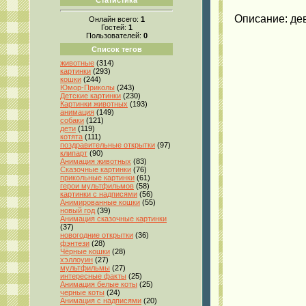
Описание: дев
Онлайн всего:
1
Гостей:
1
Пользователей:
0
Список тегов
животные
(314)
картинки
(293)
кошки
(244)
Юмор-Приколы
(243)
Детские картинки
(230)
Картинки животных
(193)
анимация
(149)
собаки
(121)
дети
(119)
котята
(111)
поздравительные открытки
(97)
клипарт
(90)
Анимация животных
(83)
Сказочные картинки
(76)
прикольные картинки
(61)
герои мультфильмов
(58)
картинки с надписями
(56)
Анимированные кошки
(55)
новый год
(39)
Анимация сказочные картинки
(37)
новогодние открытки
(36)
фэнтези
(28)
Чёрные кошки
(28)
хэллоуин
(27)
мультфильмы
(27)
интересные факты
(25)
Анимация белые коты
(25)
черные коты
(24)
Анимация с надписями
(20)