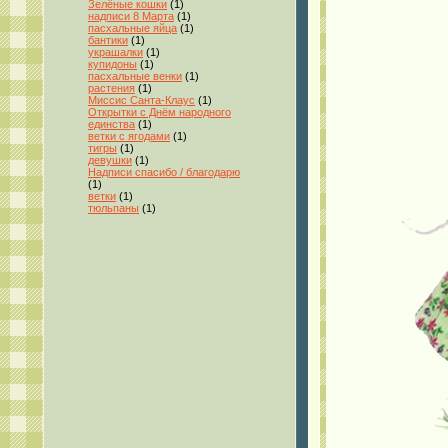
Зелёные кошки
(1)
надписи 8 Марта
(1)
пасхальные яйца
(1)
бантики
(1)
украшалки
(1)
купидоны
(1)
пасхальные венки
(1)
растения
(1)
Миссис Санта-Клаус
(1)
Открытки с Днём народного
единства
(1)
ветки с ягодами
(1)
тигры
(1)
девушки
(1)
Надписи спасибо / благодарю
(1)
ветки
(1)
тюльпаны
(1)