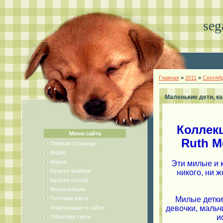
seg
Главная
»
2011
»
Сентяб
Маленькие дети, к
Коллек
Меню сайта
Ruth M
Главная страница
Видео
Форум
Эти милые и 
Каталог файлов
никого, ни 
Каталог статей
Фотоальбомы
Милые детки
Гостевая книга
девочки, мальч
Информация о сайте
и
Обратная связь