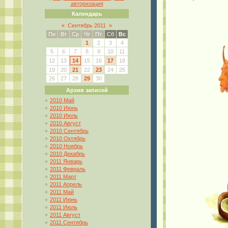
авторизация
Календарь
«
Сентябрь 2011
»
Пн
Вт
Ср
Чт
Пт
Сб
Вс
1
2
3
4
5
6
7
8
9
10
11
12
13
14
15
16
17
18
19
20
21
22
23
24
25
26
27
28
29
30
Архив записей
2010 Май
2010 Июнь
2010 Июль
2010 Август
2010 Сентябрь
2010 Октябрь
2010 Ноябрь
2010 Декабрь
2011 Январь
2011 Февраль
2011 Март
2011 Апрель
2011 Май
2011 Июнь
2011 Июль
2011 Август
2011 Сентябрь