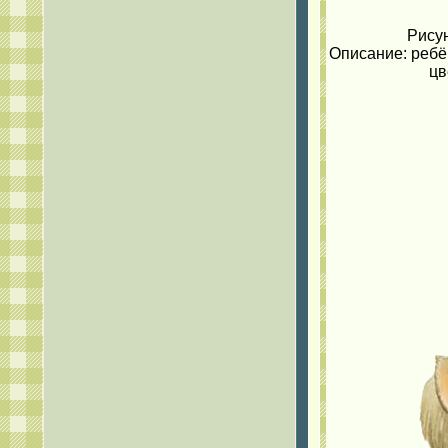
Рисун
Описание: ребён
цв