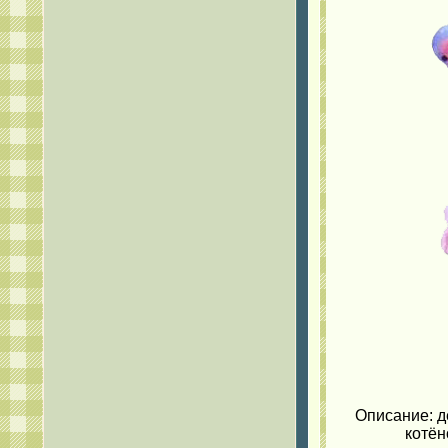
Описание: д
котён