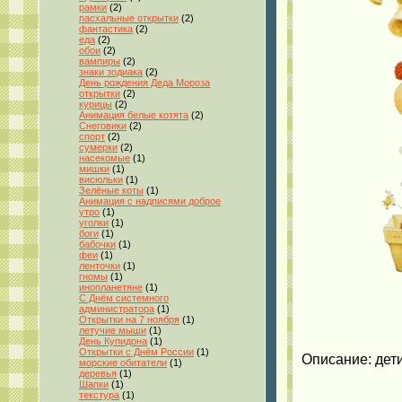
рамки
(2)
пасхальные открытки
(2)
фантастика
(2)
еда
(2)
обои
(2)
вампиры
(2)
знаки зодиака
(2)
День рождения Деда Мороза
открытки
(2)
курицы
(2)
Анимация белые котята
(2)
Снеговики
(2)
спорт
(2)
сумерки
(2)
насекомые
(1)
мишки
(1)
висюльки
(1)
Зелёные коты
(1)
Анимация с надписями доброе
утро
(1)
уголки
(1)
боги
(1)
бабочки
(1)
феи
(1)
ленточки
(1)
гномы
(1)
инопланетяне
(1)
С Днём системного
администратора
(1)
Открытки на 7 ноября
(1)
летучие мыши
(1)
День Купидона
(1)
Открытки с Днём России
(1)
Описание: дети
морские обитатели
(1)
деревья
(1)
Шапки
(1)
текстура
(1)