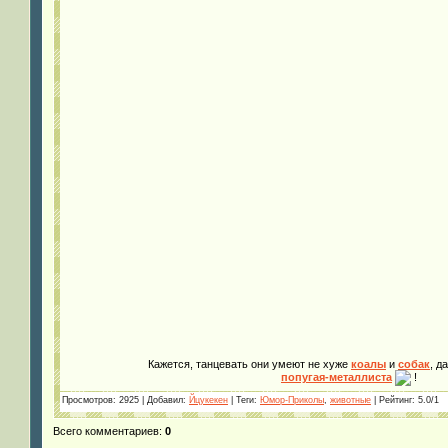
Кажется, танцевать они умеют не хуже
коалы
и
собак
, д
попугая-металлиста
!
Просмотров
: 2925 |
Добавил
:
Йцукекен
|
Теги
:
Юмор-Приколы
,
животные
|
Рейтинг
:
5.0
/
1
Всего комментариев
:
0