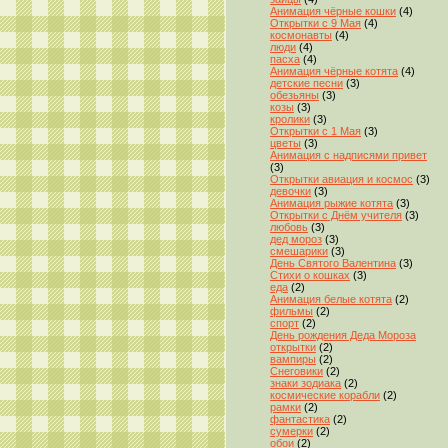
Анимация чёрные кошки
(4)
Открытки с 9 Мая
(4)
космонавты
(4)
люди
(4)
пасха
(4)
Анимация чёрные котята
(4)
детские песни
(3)
обезьяны
(3)
козы
(3)
кролики
(3)
Открытки с 1 Мая
(3)
цветы
(3)
Анимация с надписями привет
(3)
Открытки авиация и космос
(3)
девочки
(3)
Анимация рыжие котята
(3)
Открытки с Днём учителя
(3)
любовь
(3)
дед мороз
(3)
смешарики
(3)
День Святого Валентина
(3)
Стихи о кошках
(3)
еда
(2)
Анимация белые котята
(2)
фильмы
(2)
спорт
(2)
День рождения Деда Мороза
открытки
(2)
вампиры
(2)
Снеговики
(2)
знаки зодиака
(2)
космические корабли
(2)
рамки
(2)
фантастика
(2)
сумерки
(2)
обои
(2)