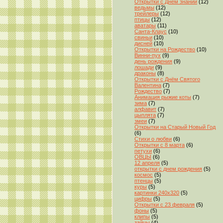
Открытки с Днём знаний
(12)
ведьмы
(12)
трейлеры
(12)
птицы
(12)
аватары
(11)
Санта-Клаус
(10)
свиньи
(10)
дисней
(10)
Открытки на Рождество
(10)
Винни-пух
(9)
день рождения
(9)
лошади
(9)
драконы
(8)
Открытки с Днём Святого
Валентина
(7)
Рождество
(7)
Анимация рыжие коты
(7)
зима
(7)
алфавит
(7)
цыплята
(7)
змеи
(7)
Открытки на Старый Новый Год
(6)
Стихи о любви
(6)
Открытки с 8 марта
(6)
петухи
(6)
ОВЦЫ
(6)
12 апреля
(5)
открытки с днем рождения
(5)
космос
(5)
птенцы
(5)
куры
(5)
картинки 240x320
(5)
цифры
(5)
Открытки с 23 февраля
(5)
фоны
(5)
клипы
(5)
зайцы
(4)