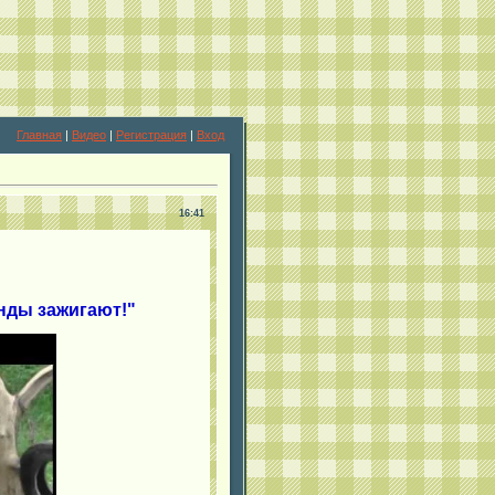
Главная
|
Видео
|
Регистрация
|
Вход
16:41
нды зажигают!"