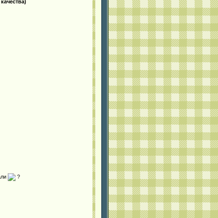
 качества)
нали
?