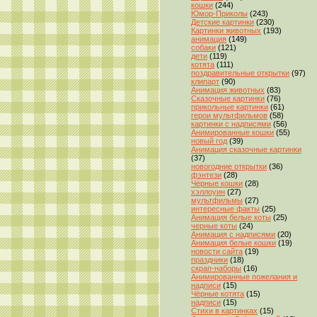
кошки
(244)
Юмор-Приколы
(243)
Детские картинки
(230)
Картинки животных
(193)
анимация
(149)
собаки
(121)
дети
(119)
котята
(111)
поздравительные открытки
(97)
клипарт
(90)
Анимация животных
(83)
Сказочные картинки
(76)
прикольные картинки
(61)
герои мультфильмов
(58)
картинки с надписями
(56)
Анимированные кошки
(55)
новый год
(39)
Анимация сказочные картинки
(37)
новогодние открытки
(36)
фэнтези
(28)
Чёрные кошки
(28)
хэллоуин
(27)
мультфильмы
(27)
интересные факты
(25)
Анимация белые коты
(25)
черные коты
(24)
Анимация с надписями
(20)
Анимация белые кошки
(19)
новости сайта
(19)
праздники
(18)
скрап-наборы
(16)
Анимированные пожелания и
надписи
(15)
Чёрные котята
(15)
надписи
(15)
Стихи в картинках
(15)