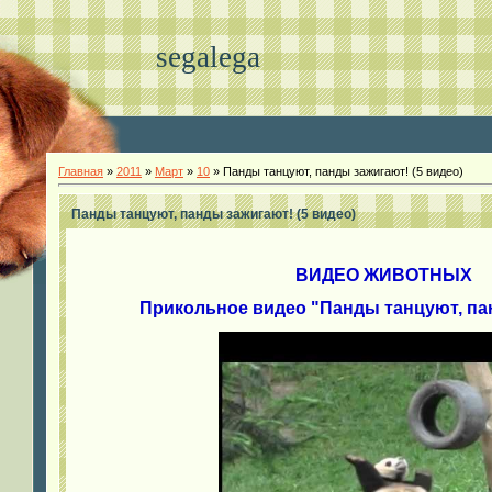
segalega
Главная
»
2011
»
Март
»
10
» Панды танцуют, панды зажигают! (5 видео)
Панды танцуют, панды зажигают! (5 видео)
ВИДЕО ЖИВОТНЫХ
Прикольное видео "Панды танцуют, па