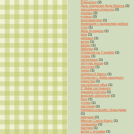
Единороги
(2)
День рождения Деда Мороза
(2)
пасхальные открытки
(2)
ералаш
(2)
курицы
(2)
инопланетяне
(1)
Анимация с надписями доброе
утро
(1)
День Купидона
(1)
феи
(1)
деревья
(1)
ветки
(1)
Шапки
(1)
бабочки
(1)
Открытки на 7 ноября
(1)
гномы
(1)
насекомые
(1)
летучие мыши
(1)
ленточки
(1)
тигры
(1)
надписи 8 Марта
(1)
Открытки с Днём народного
единства
(1)
пасхальные яйца
(1)
С Днём системного
администратора
(1)
морские обитатели
(1)
боги
(1)
уголки
(1)
растения
(1)
Надписи спасибо / благодарю
(1)
девушки
(1)
Миссис Санта-Клаус
(1)
украшалки
(1)
бантики
(1)
ветки с ягодами
(1)