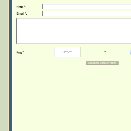
Имя *:
Email *:
Код *: