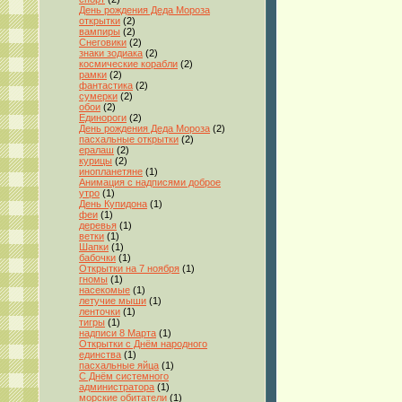
День рождения Деда Мороза
открытки
(2)
вампиры
(2)
Снеговики
(2)
знаки зодиака
(2)
космические корабли
(2)
рамки
(2)
фантастика
(2)
сумерки
(2)
обои
(2)
Единороги
(2)
День рождения Деда Мороза
(2)
пасхальные открытки
(2)
ералаш
(2)
курицы
(2)
инопланетяне
(1)
Анимация с надписями доброе
утро
(1)
День Купидона
(1)
феи
(1)
деревья
(1)
ветки
(1)
Шапки
(1)
бабочки
(1)
Открытки на 7 ноября
(1)
гномы
(1)
насекомые
(1)
летучие мыши
(1)
ленточки
(1)
тигры
(1)
надписи 8 Марта
(1)
Открытки с Днём народного
единства
(1)
пасхальные яйца
(1)
С Днём системного
администратора
(1)
морские обитатели
(1)