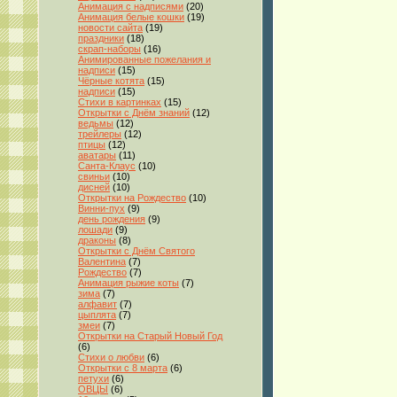
Анимация с надписями
(20)
Анимация белые кошки
(19)
новости сайта
(19)
праздники
(18)
скрап-наборы
(16)
Анимированные пожелания и
надписи
(15)
Чёрные котята
(15)
надписи
(15)
Стихи в картинках
(15)
Открытки с Днём знаний
(12)
ведьмы
(12)
трейлеры
(12)
птицы
(12)
аватары
(11)
Санта-Клаус
(10)
свиньи
(10)
дисней
(10)
Открытки на Рождество
(10)
Винни-пух
(9)
день рождения
(9)
лошади
(9)
драконы
(8)
Открытки с Днём Святого
Валентина
(7)
Рождество
(7)
Анимация рыжие коты
(7)
зима
(7)
алфавит
(7)
цыплята
(7)
змеи
(7)
Открытки на Старый Новый Год
(6)
Стихи о любви
(6)
Открытки с 8 марта
(6)
петухи
(6)
ОВЦЫ
(6)