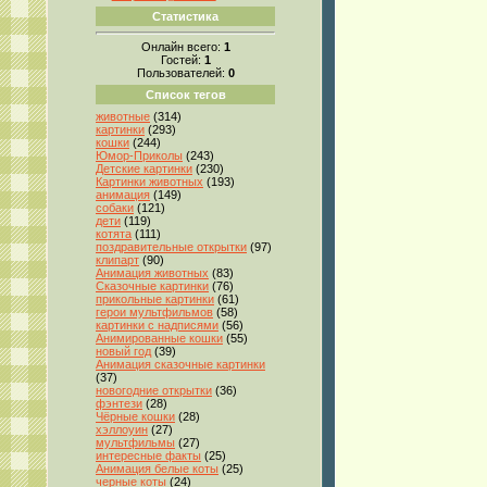
Статистика
Онлайн всего:
1
Гостей:
1
Пользователей:
0
Список тегов
животные
(314)
картинки
(293)
кошки
(244)
Юмор-Приколы
(243)
Детские картинки
(230)
Картинки животных
(193)
анимация
(149)
собаки
(121)
дети
(119)
котята
(111)
поздравительные открытки
(97)
клипарт
(90)
Анимация животных
(83)
Сказочные картинки
(76)
прикольные картинки
(61)
герои мультфильмов
(58)
картинки с надписями
(56)
Анимированные кошки
(55)
новый год
(39)
Анимация сказочные картинки
(37)
новогодние открытки
(36)
фэнтези
(28)
Чёрные кошки
(28)
хэллоуин
(27)
мультфильмы
(27)
интересные факты
(25)
Анимация белые коты
(25)
черные коты
(24)