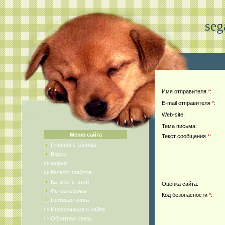
seg
Имя отправителя
*
:
E-mail отправителя
*
:
Web-site:
Тема письма:
Меню сайта
Текст сообщения
*
:
Главная страница
Видео
Форум
Каталог файлов
Каталог статей
Оценка сайта:
Фотоальбомы
Код безопасности
*
:
Гостевая книга
Информация о сайте
Обратная связь