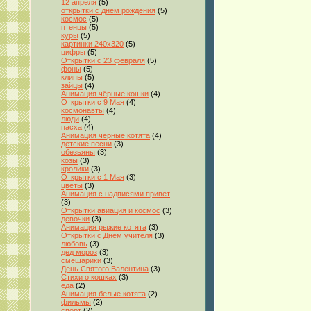
12 апреля
(5)
открытки с днем рождения
(5)
космос
(5)
птенцы
(5)
куры
(5)
картинки 240x320
(5)
цифры
(5)
Открытки с 23 февраля
(5)
фоны
(5)
клипы
(5)
зайцы
(4)
Анимация чёрные кошки
(4)
Открытки с 9 Мая
(4)
космонавты
(4)
люди
(4)
пасха
(4)
Анимация чёрные котята
(4)
детские песни
(3)
обезьяны
(3)
козы
(3)
кролики
(3)
Открытки с 1 Мая
(3)
цветы
(3)
Анимация с надписями привет
(3)
Открытки авиация и космос
(3)
девочки
(3)
Анимация рыжие котята
(3)
Открытки с Днём учителя
(3)
любовь
(3)
дед мороз
(3)
смешарики
(3)
День Святого Валентина
(3)
Стихи о кошках
(3)
еда
(2)
Анимация белые котята
(2)
фильмы
(2)
спорт
(2)