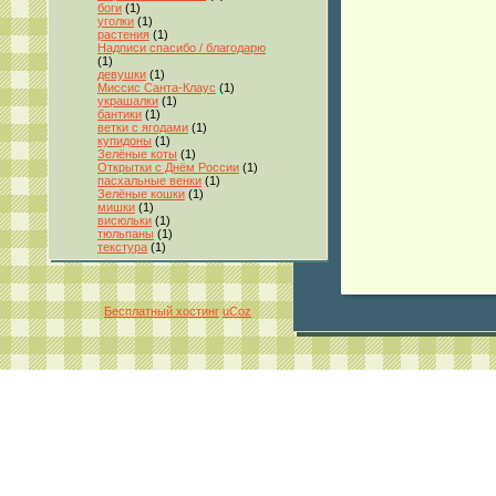
боги
(1)
уголки
(1)
растения
(1)
Надписи спасибо / благодарю
(1)
девушки
(1)
Миссис Санта-Клаус
(1)
украшалки
(1)
бантики
(1)
ветки с ягодами
(1)
купидоны
(1)
Зелёные коты
(1)
Открытки с Днём России
(1)
пасхальные венки
(1)
Зелёные кошки
(1)
мишки
(1)
висюльки
(1)
тюльпаны
(1)
текстура
(1)
Бесплатный хостинг
uCoz