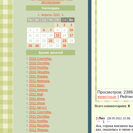
авторизация
Календарь
«
Апрель 2011
»
Пн
Вт
Ср
Чт
Пт
Сб
Вс
1
2
3
4
5
6
7
8
9
10
11
12
13
14
15
16
17
18
19
20
21
22
23
24
25
26
27
28
29
30
Архив записей
2010 Сентябрь
2010 Октябрь
2010 Ноябрь
2010 Декабрь
2011 Январь
2011 Февраль
2011 Март
2011 Апрель
Просмотров
: 2386
2011 Май
животные
|
Рейтин
2011 Июнь
2011 Июль
Всего комментариев
:
8
2011 Август
2011 Сентябрь
2011 Октябрь
8
Лиз
(28.05.2012 23:39)
2011 Ноябрь
1
2011 Декабрь
Ага, сорока внезапно вы
раз, оказалась в лапах
2012 Январь