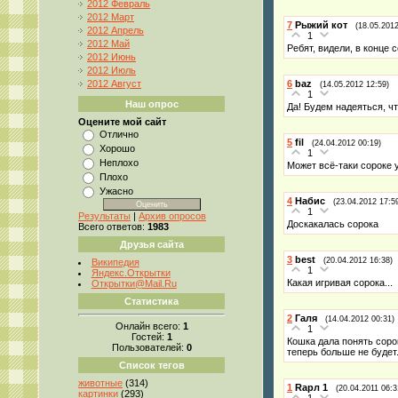
2012 Февраль
2012 Март
7
Рыжий кот
(18.05.2012
2012 Апрель
1
2012 Май
Ребят, видели, в конце 
2012 Июнь
2012 Июль
2012 Август
6
baz
(14.05.2012 12:59)
1
Наш опрос
Да! Будем надеяться, ч
Оцените мой сайт
Отлично
5
fil
(24.04.2012 00:19)
Хорошо
1
Неплохо
Может всё-таки сороке 
Плохо
Ужасно
4
Набис
(23.04.2012 17:5
1
Результаты
|
Архив опросов
Доскакалась сорока
Всего ответов:
1983
Друзья сайта
3
best
(20.04.2012 16:38)
Википедия
1
Яндекс.Открытки
Какая игривая сорока...
Открытки@Mail.Ru
Статистика
2
Галя
(14.04.2012 00:31)
Онлайн всего:
1
1
Гостей:
1
Кошка дала понять сорок
Пользователей:
0
теперь больше не будет. 
Список тегов
животные
(314)
1
Rарл 1
(20.04.2011 06:3
картинки
(293)
1