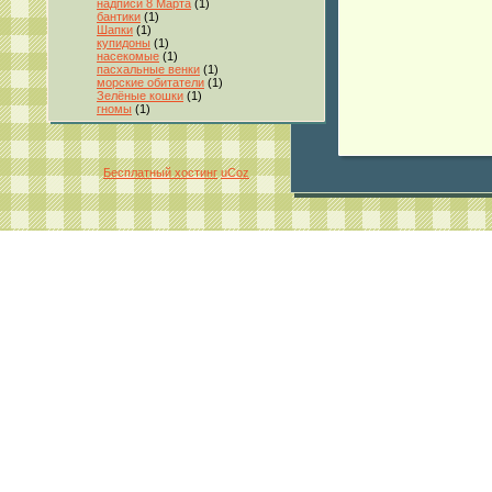
надписи 8 Марта
(1)
бантики
(1)
Шапки
(1)
купидоны
(1)
насекомые
(1)
пасхальные венки
(1)
морские обитатели
(1)
Зелёные кошки
(1)
гномы
(1)
Бесплатный хостинг
uCoz