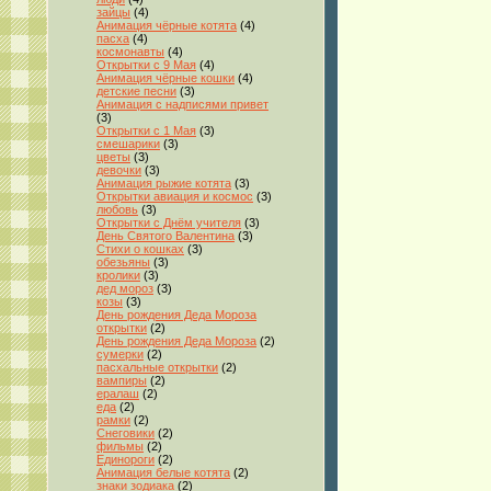
зайцы
(4)
Анимация чёрные котята
(4)
пасха
(4)
космонавты
(4)
Открытки с 9 Мая
(4)
Анимация чёрные кошки
(4)
детские песни
(3)
Анимация с надписями привет
(3)
Открытки с 1 Мая
(3)
смешарики
(3)
цветы
(3)
девочки
(3)
Анимация рыжие котята
(3)
Открытки авиация и космос
(3)
любовь
(3)
Открытки с Днём учителя
(3)
День Святого Валентина
(3)
Стихи о кошках
(3)
обезьяны
(3)
кролики
(3)
дед мороз
(3)
козы
(3)
День рождения Деда Мороза
открытки
(2)
День рождения Деда Мороза
(2)
сумерки
(2)
пасхальные открытки
(2)
вампиры
(2)
ералаш
(2)
еда
(2)
рамки
(2)
Снеговики
(2)
фильмы
(2)
Единороги
(2)
Анимация белые котята
(2)
знаки зодиака
(2)