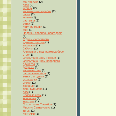
фантастика
(2)
обои
(2)
курицы
(2)
космические корабли
(2)
спорт
(2)
мишки
(1)
растения
(1)
ветки
(1)
летучие мыши
(1)
феи
(1)
Надписи спасибо / благодарю
(1)
С Днём системного
администратора
(1)
висюльки
(1)
бабочки
(1)
Анимация с надписями доброе
утро
(1)
Открытки с Днём России
(1)
Открытки с Днём народного
единства
(1)
девушки
(1)
инопланетяне
(1)
пасхальные яйца
(1)
ветки с ягодами
(1)
украшалки
(1)
уголки
(1)
деревья
(1)
День Купидона
(1)
боги
(1)
Зелёные коты
(1)
тюльпаны
(1)
текстура
(1)
Открытки на 7 ноября
(1)
Миссис Санта-Клаус
(1)
тигры
(1)
ленточки
(1)