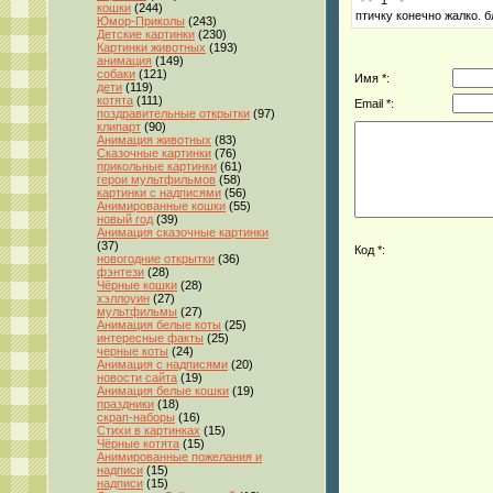
кошки
(244)
птичку конечно жалко. 
Юмор-Приколы
(243)
Детские картинки
(230)
Картинки животных
(193)
анимация
(149)
собаки
(121)
Имя *:
дети
(119)
котята
(111)
Email *:
поздравительные открытки
(97)
клипарт
(90)
Анимация животных
(83)
Сказочные картинки
(76)
прикольные картинки
(61)
герои мультфильмов
(58)
картинки с надписями
(56)
Анимированные кошки
(55)
новый год
(39)
Анимация сказочные картинки
(37)
Код *:
новогодние открытки
(36)
фэнтези
(28)
Чёрные кошки
(28)
хэллоуин
(27)
мультфильмы
(27)
Анимация белые коты
(25)
интересные факты
(25)
черные коты
(24)
Анимация с надписями
(20)
новости сайта
(19)
Анимация белые кошки
(19)
праздники
(18)
скрап-наборы
(16)
Стихи в картинках
(15)
Чёрные котята
(15)
Анимированные пожелания и
надписи
(15)
надписи
(15)