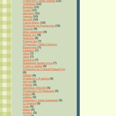
Открытки с Днём знаний
(12)
трейлеры
(12)
ведьмы
(12)
птицы
(12)
аватары
(11)
свиньи
(10)
дисней
(10)
Санта-Клаус
(10)
Открытки на Рождество
(10)
лошади
(9)
день рождения
(9)
Винни-пух
(9)
драконы
(8)
Рождество
(7)
Открытки с Днём Святого
Валентина
(7)
алфавит
(7)
зима
(7)
змеи
(7)
цыплята
(7)
Анимация рыжие коты
(7)
Стихи о любви
(6)
Открытки на Старый Новый Год
(6)
ОВЦЫ
(6)
Открытки с 8 марта
(6)
петухи
(6)
птенцы
(5)
картинки 240x320
(5)
Открытки с 23 февраля
(5)
клипы
(5)
цифры
(5)
открытки с днем рождения
(5)
12 апреля
(5)
куры
(5)
фоны
(5)
космос
(5)
люди
(4)