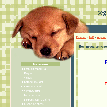
seg
Главная
»
2011
»
Апрель
Поучительная истор
Меню сайта
Главная страница
Видео
Форум
Каталог файлов
П
Каталог статей
Фотоальбомы
Гостевая книга
Информация о сайте
Обратная связь