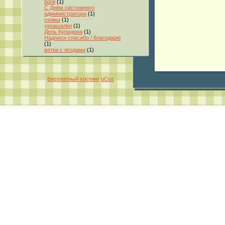
боги
(1)
С Днём системного
администратора
(1)
гномы
(1)
украшалки
(1)
День Купидона
(1)
Надписи спасибо / благодарю
(1)
ветки с ягодами
(1)
Бесплатный хостинг
uCoz