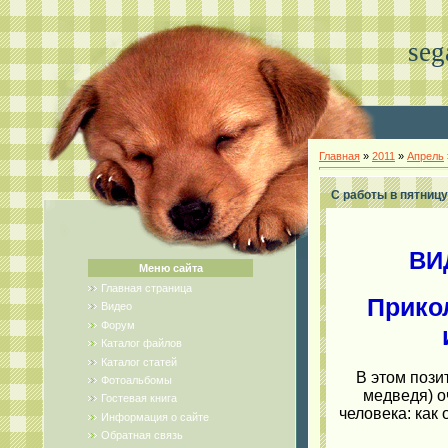
seg
Главная
»
2011
»
Апрель
С работы в пятницу
ВИ
Меню сайта
Главная страница
Прико
Видео
Форум
Каталог файлов
Каталог статей
В этом пози
Фотоальбомы
медведя) о
Гостевая книга
человека: как 
Информация о сайте
Обратная связь