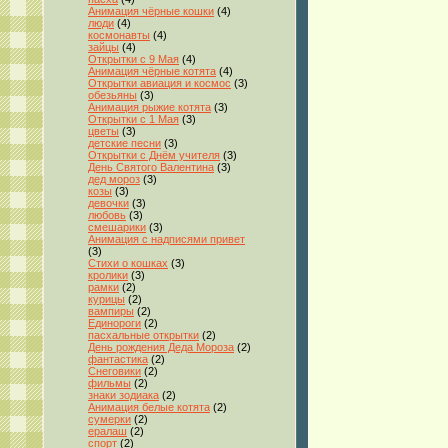
Анимация чёрные кошки
(4)
люди
(4)
космонавты
(4)
зайцы
(4)
Открытки с 9 Мая
(4)
Анимация чёрные котята
(4)
Открытки авиация и космос
(3)
обезьяны
(3)
Анимация рыжие котята
(3)
Открытки с 1 Мая
(3)
цветы
(3)
детские песни
(3)
Открытки с Днём учителя
(3)
День Святого Валентина
(3)
дед мороз
(3)
козы
(3)
девочки
(3)
любовь
(3)
смешарики
(3)
Анимация с надписями привет
(3)
Стихи о кошках
(3)
кролики
(3)
рамки
(2)
курицы
(2)
вампиры
(2)
Единороги
(2)
пасхальные открытки
(2)
День рождения Деда Мороза
(2)
фантастика
(2)
Снеговики
(2)
фильмы
(2)
знаки зодиака
(2)
Анимация белые котята
(2)
сумерки
(2)
ералаш
(2)
спорт
(2)