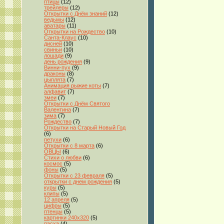
птицы
(12)
трейлеры
(12)
Открытки с Днём знаний
(12)
ведьмы
(12)
аватары
(11)
Открытки на Рождество
(10)
Санта-Клаус
(10)
дисней
(10)
свиньи
(10)
лошади
(9)
день рождения
(9)
Винни-пух
(9)
драконы
(8)
цыплята
(7)
Анимация рыжие коты
(7)
алфавит
(7)
змеи
(7)
Открытки с Днём Святого
Валентина
(7)
зима
(7)
Рождество
(7)
Открытки на Старый Новый Год
(6)
петухи
(6)
Открытки с 8 марта
(6)
ОВЦЫ
(6)
Стихи о любви
(6)
космос
(5)
фоны
(5)
Открытки с 23 февраля
(5)
открытки с днем рождения
(5)
куры
(5)
клипы
(5)
12 апреля
(5)
цифры
(5)
птенцы
(5)
картинки 240x320
(5)
пасха
(4)