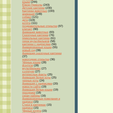
кошки
(244)
Юмор-Приколы
(243)
Детские картинки
(230)
Картинки животных
(193)
анимация
(149)
собаки
(121)
дети
(119)
котята
(111)
поздравительные открытки
(97)
клипарт
(90)
Анимация животных
(83)
Сказочные картинки
(76)
прикольные картинки
(61)
герои мультфильмов
(58)
картинки с надписями
(56)
Анимированные кошки
(55)
новый год
(39)
Анимация сказочные картинки
(37)
новогодние открытки
(36)
Чёрные кошки
(28)
фэнтези
(28)
мультфильмы
(27)
хэллоуин
(27)
интересные факты
(25)
Анимация белые коты
(25)
черные коты
(24)
Анимация с надписями
(20)
новости сайта
(19)
Анимация белые кошки
(19)
праздники
(18)
скрап-наборы
(16)
Анимированные пожелания и
надписи
(15)
Стихи в картинках
(15)
надписи
(15)
Чёрные котята
(15)