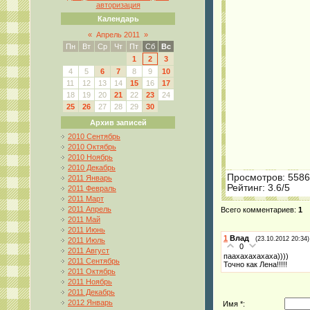
авторизация
Календарь
«
Апрель 2011
»
Пн
Вт
Ср
Чт
Пт
Сб
Вс
1
2
3
4
5
6
7
8
9
10
11
12
13
14
15
16
17
18
19
20
21
22
23
24
25
26
27
28
29
30
Архив записей
2010 Сентябрь
2010 Октябрь
2010 Ноябрь
2010 Декабрь
Просмотров
: 5586
2011 Январь
Рейтинг
:
3.6
/
5
2011 Февраль
2011 Март
2011 Апрель
Всего комментариев
:
1
2011 Май
2011 Июнь
1
Влад
(23.10.2012 20:34)
2011 Июль
0
2011 Август
паахахахахаха))))
2011 Сентябрь
Точно как Лена!!!!!
2011 Октябрь
2011 Ноябрь
2011 Декабрь
2012 Январь
Имя *: