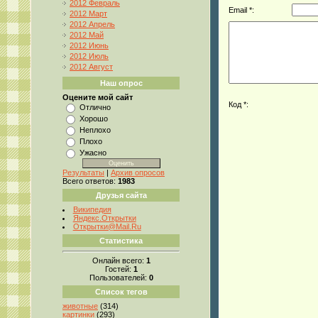
2012 Февраль
Email *:
2012 Март
2012 Апрель
2012 Май
2012 Июнь
2012 Июль
2012 Август
Наш опрос
Оцените мой сайт
Код *:
Отлично
Хорошо
Неплохо
Плохо
Ужасно
Результаты
|
Архив опросов
Всего ответов:
1983
Друзья сайта
Википедия
Яндекс.Открытки
Открытки@Mail.Ru
Статистика
Онлайн всего:
1
Гостей:
1
Пользователей:
0
Список тегов
животные
(314)
картинки
(293)