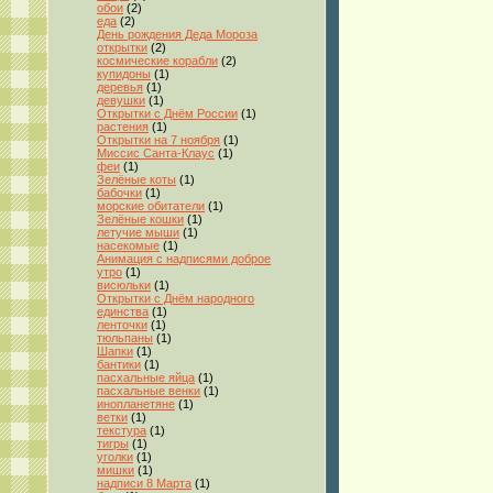
обои
(2)
еда
(2)
День рождения Деда Мороза
открытки
(2)
космические корабли
(2)
купидоны
(1)
деревья
(1)
девушки
(1)
Открытки с Днём России
(1)
растения
(1)
Открытки на 7 ноября
(1)
Миссис Санта-Клаус
(1)
феи
(1)
Зелёные коты
(1)
бабочки
(1)
морские обитатели
(1)
Зелёные кошки
(1)
летучие мыши
(1)
насекомые
(1)
Анимация с надписями доброе
утро
(1)
висюльки
(1)
Открытки с Днём народного
единства
(1)
ленточки
(1)
тюльпаны
(1)
Шапки
(1)
бантики
(1)
пасхальные яйца
(1)
пасхальные венки
(1)
инопланетяне
(1)
ветки
(1)
текстура
(1)
тигры
(1)
уголки
(1)
мишки
(1)
надписи 8 Марта
(1)