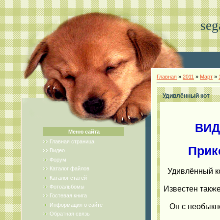
seg
Главная
»
2011
»
Март
»
Удивлённый кот
ВИД
Меню сайта
Главная страница
Прик
Видео
Форум
Каталог файлов
Удивлённый ко
Каталог статей
Фотоальбомы
Известен также
Гостевая книга
Информация о сайте
Он с необыкн
Обратная связь