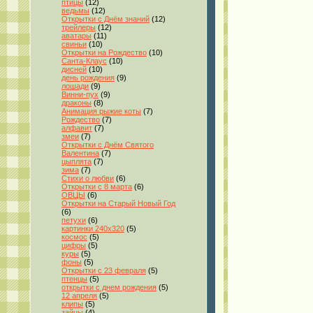
птицы
(12)
ведьмы
(12)
Открытки с Днём знаний
(12)
трейлеры
(12)
аватары
(11)
свиньи
(10)
Открытки на Рождество
(10)
Санта-Клаус
(10)
дисней
(10)
день рождения
(9)
лошади
(9)
Винни-пух
(9)
драконы
(8)
Анимация рыжие коты
(7)
Рождество
(7)
алфавит
(7)
змеи
(7)
Открытки с Днём Святого
Валентина
(7)
цыплята
(7)
зима
(7)
Стихи о любви
(6)
Открытки с 8 марта
(6)
ОВЦЫ
(6)
Открытки на Старый Новый Год
(6)
петухи
(6)
картинки 240x320
(5)
космос
(5)
цифры
(5)
куры
(5)
фоны
(5)
Открытки с 23 февраля
(5)
птенцы
(5)
открытки с днем рождения
(5)
12 апреля
(5)
клипы
(5)
зайцы
(4)