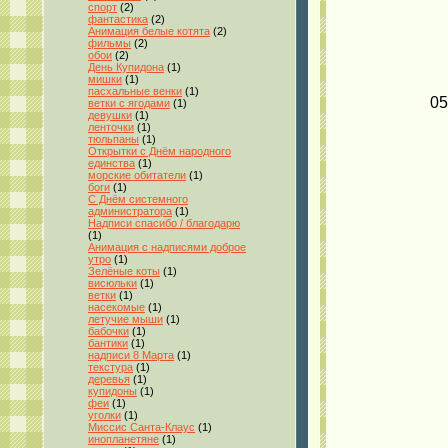
спорт
(2)
фантастика
(2)
Анимация белые котята
(2)
фильмы
(2)
обои
(2)
День Купидона
(1)
мишки
(1)
пасхальные венки
(1)
05
ветки с ягодами
(1)
девушки
(1)
ленточки
(1)
тюльпаны
(1)
Открытки с Днём народного
единства
(1)
морские обитатели
(1)
боги
(1)
С Днём системного
администратора
(1)
Надписи спасибо / благодарю
(1)
Анимация с надписями доброе
утро
(1)
Зелёные коты
(1)
висюльки
(1)
ветки
(1)
насекомые
(1)
летучие мыши
(1)
бабочки
(1)
бантики
(1)
надписи 8 Марта
(1)
текстура
(1)
деревья
(1)
купидоны
(1)
феи
(1)
уголки
(1)
Миссис Санта-Клаус
(1)
инопланетяне
(1)