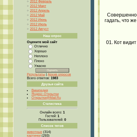
2012 Февраль
2012 Март
2012 Апрель
Совершенно 
2012 Май
2012 Июнь
гадать, что ж
2012 Июль
2012 Август
Наш опрос
01. Кот види
Оцените мой сайт
Отлично
Хорошо
Неплохо
Плохо
Ужасно
Результаты
|
Архив опросов
Всего ответов:
1983
Друзья сайта
Википедия
Яндекс.Открытки
Открытки@Mail.Ru
Статистика
Онлайн всего:
1
Гостей:
1
Пользователей:
0
Список тегов
животные
(314)
картинки
(293)