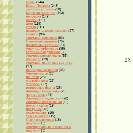
кошки
(244)
Юмор-Приколы
(243)
Детские картинки
(230)
Картинки животных
(193)
анимация
(149)
собаки
(121)
дети
(119)
котята
(111)
поздравительные открытки
(97)
клипарт
(90)
Анимация животных
(83)
Сказочные картинки
(76)
прикольные картинки
(61)
герои мультфильмов
(58)
картинки с надписями
(56)
Анимированные кошки
(55)
новый год
(39)
02.
Анимация сказочные картинки
(37)
новогодние открытки
(36)
Чёрные кошки
(28)
фэнтези
(28)
мультфильмы
(27)
хэллоуин
(27)
интересные факты
(25)
Анимация белые коты
(25)
черные коты
(24)
Анимация с надписями
(20)
Анимация белые кошки
(19)
новости сайта
(19)
праздники
(18)
скрап-наборы
(16)
Чёрные котята
(15)
Стихи в картинках
(15)
надписи
(15)
Анимированные пожелания и
надписи
(15)