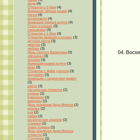
люди
(4)
Открытки с 9 Мая
(4)
Анимация чёрные кошки
(4)
пасха
(4)
космонавты
(4)
Анимация чёрные котята
(4)
Стихи о кошках
(3)
смешарики
(3)
Открытки с 1 Мая
(3)
Открытки авиация и космос
(3)
детские песни
(3)
девочки
(3)
любовь
(3)
04. Восх
День Святого Валентина
(3)
обезьяны
(3)
кролики
(3)
Анимация рыжие котята
(3)
козы
(3)
Открытки с Днём учителя
(3)
дед мороз
(3)
Анимация с надписями привет
(3)
цветы
(3)
пасхальные открытки
(2)
курицы
(2)
Единороги
(2)
вампиры
(2)
День рождения Деда Мороза
(2)
ералаш
(2)
еда
(2)
рамки
(2)
космические корабли
(2)
сумерки
(2)
знаки зодиака
(2)
День рождения Деда Мороза
открытки
(2)
Снеговики
(2)