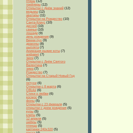
птицы
(12)
трейлеры
(12)
Открытки с Днём знаний
(12)
ведьмы
(12)
аватары
(11)
Открытки на Рождество
(10)
Санта-Клаус
(10)
дисней
(10)
свиньи
(10)
лошади
(9)
день рождения
(9)
Винни-пух
(9)
драконы
(8)
цыплята
(7)
Анимация рыжие коты
(7)
алфавит
(7)
змеи
(7)
Открытки с Днём Святого
Валентина
(7)
зима
(7)
Рождество
(7)
Открытки на Старый Новый Год
(6)
петухи
(6)
Открытки с 8 марта
(6)
ОВЦЫ
(6)
Стихи о любви
(6)
космос
(5)
фоны
(5)
Открытки с 23 февраля
(5)
открытки с днем рождения
(5)
куры
(5)
клипы
(5)
12 апреля
(5)
цифры
(5)
птенцы
(5)
картинки 240x320
(5)
пасха
(4)