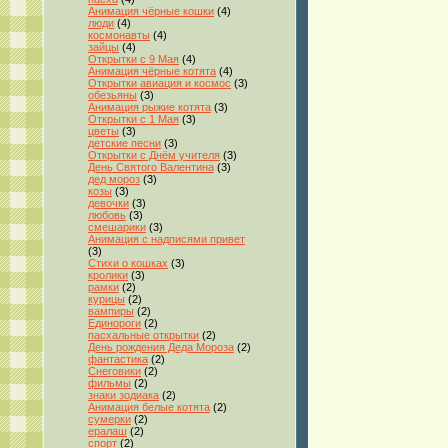
Анимация чёрные кошки
(4)
люди
(4)
космонавты
(4)
зайцы
(4)
Открытки с 9 Мая
(4)
Анимация чёрные котята
(4)
Открытки авиация и космос
(3)
обезьяны
(3)
Анимация рыжие котята
(3)
Открытки с 1 Мая
(3)
цветы
(3)
детские песни
(3)
Открытки с Днём учителя
(3)
День Святого Валентина
(3)
дед мороз
(3)
козы
(3)
девочки
(3)
любовь
(3)
смешарики
(3)
Анимация с надписями привет
(3)
Стихи о кошках
(3)
кролики
(3)
рамки
(2)
курицы
(2)
вампиры
(2)
Единороги
(2)
пасхальные открытки
(2)
День рождения Деда Мороза
(2)
фантастика
(2)
Снеговики
(2)
фильмы
(2)
знаки зодиака
(2)
Анимация белые котята
(2)
сумерки
(2)
ералаш
(2)
спорт
(2)