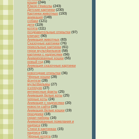
кошки
(244)
Юмор-Приколы
(243)
Детские картинки
(230)
Картинки животных
(193)
анимация
(149)
собаки
(121)
дети
(119)
котята
(111)
поздравительные открытки
(97)
клипарт
(90)
Анимация животных
(83)
Сказочные картинки
(76)
прикольные картинки
(61)
герои мультфильмов
(58)
картинки с надписями
(56)
Анимированные кошки
(55)
новый год
(39)
Анимация сказочные картинки
(37)
новогодние открытки
(36)
Чёрные кошки
(28)
фэнтези
(28)
мультфильмы
(27)
хэллоуин
(27)
интересные факты
(25)
Анимация белые коты
(25)
черные коты
(24)
Анимация с надписями
(20)
новости сайта
(19)
Анимация белые кошки
(19)
праздники
(18)
скрап-наборы
(16)
Анимированные пожелания и
надписи
(15)
Стихи в картинках
(15)
надписи
(15)
Чёрные котята
(15)