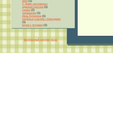
боги
(1)
С Днём системного
администратора
(1)
гномы
(1)
украшалки
(1)
День Купидона
(1)
Надписи спасибо / благодарю
(1)
ветки с ягодами
(1)
Бесплатный хостинг
uCoz