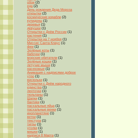
обои
(2)
еда
(2)
День рождения Деда Мороза
открытки
(2)
космические корабли
(2)
купидоны
(1)
деревья
(1)
девушки
(1)
Открытки с Днём России
(1)
растения
(1)
Открытки на 7 ноября
(1)
Миссис Санта-Клаус
(1)
феи
(1)
Зелёные коты
(1)
бабочки
(1)
морские обитатели
(1)
Зелёные кошки
(1)
летучие мыши
(1)
насекомые
(1)
Анимация с надписями доброе
утро
(1)
висюльки
(1)
Открытки с Днём народного
единства
(1)
ленточки
(1)
тюльпаны
(1)
Шапки
(1)
бантики
(1)
пасхальные яйца
(1)
пасхальные венки
(1)
инопланетяне
(1)
ветки
(1)
текстура
(1)
тигры
(1)
уголки
(1)
мишки
(1)
надписи 8 Марта
(1)