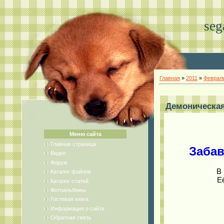
seg
Главная
»
2011
»
Феврал
Демоническа
Меню сайта
Главная страница
Забав
Видео
Форум
В 
Каталог файлов
Её
Каталог статей
Фотоальбомы
Гостевая книга
Информация о сайте
Обратная связь