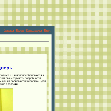
Главная
|
Видео
|
Регистрация
|
Вход
дверь"
ивотных. Они приспосабливаются к
т им высматривать подробности,
ом кошки добиваются желаемой цели
ские слабости.