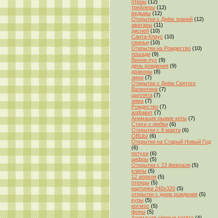
птицы
(12)
трейлеры
(12)
ведьмы
(12)
Открытки с Днём знаний
(12)
аватары
(11)
дисней
(10)
Санта-Клаус
(10)
свиньи
(10)
Открытки на Рождество
(10)
лошади
(9)
Винни-пух
(9)
день рождения
(9)
драконы
(8)
змеи
(7)
Открытки с Днём Святого
Валентина
(7)
цыплята
(7)
зима
(7)
Рождество
(7)
алфавит
(7)
Анимация рыжие коты
(7)
Стихи о любви
(6)
Открытки с 8 марта
(6)
ОВЦЫ
(6)
Открытки на Старый Новый Год
(6)
петухи
(6)
цифры
(5)
Открытки с 23 февраля
(5)
клипы
(5)
12 апреля
(5)
птенцы
(5)
картинки 240x320
(5)
открытки с днем рождения
(5)
куры
(5)
космос
(5)
фоны
(5)
Анимация чёрные котята
(4)