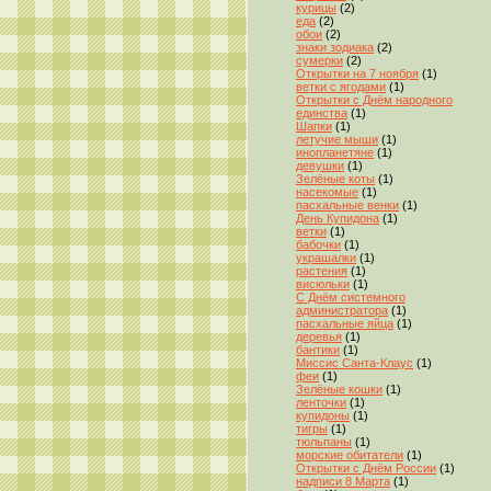
курицы
(2)
еда
(2)
обои
(2)
знаки зодиака
(2)
сумерки
(2)
Открытки на 7 ноября
(1)
ветки с ягодами
(1)
Открытки с Днём народного
единства
(1)
Шапки
(1)
летучие мыши
(1)
инопланетяне
(1)
девушки
(1)
Зелёные коты
(1)
насекомые
(1)
пасхальные венки
(1)
День Купидона
(1)
ветки
(1)
бабочки
(1)
украшалки
(1)
растения
(1)
висюльки
(1)
С Днём системного
администратора
(1)
пасхальные яйца
(1)
деревья
(1)
бантики
(1)
Миссис Санта-Клаус
(1)
феи
(1)
Зелёные кошки
(1)
ленточки
(1)
купидоны
(1)
тигры
(1)
тюльпаны
(1)
морские обитатели
(1)
Открытки с Днём России
(1)
надписи 8 Марта
(1)