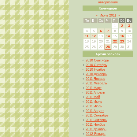
авторизация
Календарь
«
Июль 2011
»
Пн
Вт
Ср
Чт
Пт
Сб
Вс
1
2
3
4
5
6
7
8
9
10
11
12
13
14
15
16
17
18
19
20
21
22
23
24
25
26
27
28
29
30
31
Архив записей
2010 Сентябрь
2010 Октябрь
2010 Ноябрь
2010 Декабрь
2011 Январь
2011 Февраль
2011 Март
2011 Апрель
2011 Май
2011 Июнь
2011 Июль
2011 Август
2011 Сентябрь
2011 Октябрь
2011 Ноябрь
2011 Декабрь
2012 Январь