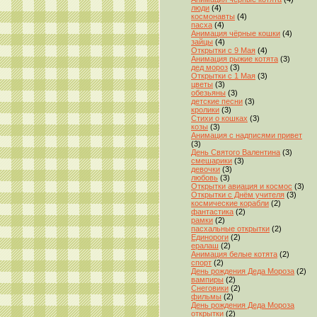
люди
(4)
космонавты
(4)
пасха
(4)
Анимация чёрные кошки
(4)
зайцы
(4)
Открытки с 9 Мая
(4)
Анимация рыжие котята
(3)
дед мороз
(3)
Открытки с 1 Мая
(3)
цветы
(3)
обезьяны
(3)
детские песни
(3)
кролики
(3)
Стихи о кошках
(3)
козы
(3)
Анимация с надписями привет
(3)
День Святого Валентина
(3)
смешарики
(3)
девочки
(3)
любовь
(3)
Открытки авиация и космос
(3)
Открытки с Днём учителя
(3)
космические корабли
(2)
фантастика
(2)
рамки
(2)
пасхальные открытки
(2)
Единороги
(2)
ералаш
(2)
Анимация белые котята
(2)
спорт
(2)
День рождения Деда Мороза
(2)
вампиры
(2)
Снеговики
(2)
фильмы
(2)
День рождения Деда Мороза
открытки
(2)