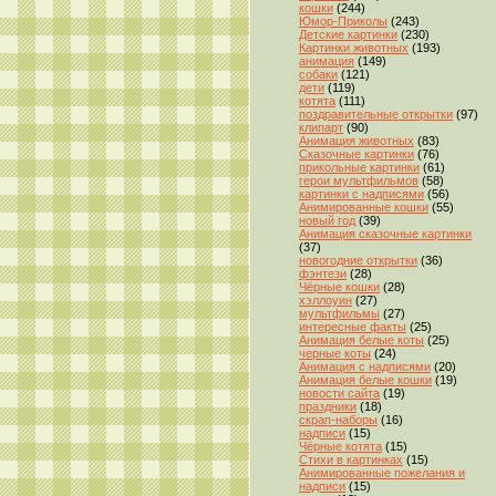
кошки
(244)
Юмор-Приколы
(243)
Детские картинки
(230)
Картинки животных
(193)
анимация
(149)
собаки
(121)
дети
(119)
котята
(111)
поздравительные открытки
(97)
клипарт
(90)
Анимация животных
(83)
Сказочные картинки
(76)
прикольные картинки
(61)
герои мультфильмов
(58)
картинки с надписями
(56)
Анимированные кошки
(55)
новый год
(39)
Анимация сказочные картинки
(37)
новогодние открытки
(36)
фэнтези
(28)
Чёрные кошки
(28)
хэллоуин
(27)
мультфильмы
(27)
интересные факты
(25)
Анимация белые коты
(25)
черные коты
(24)
Анимация с надписями
(20)
Анимация белые кошки
(19)
новости сайта
(19)
праздники
(18)
скрап-наборы
(16)
надписи
(15)
Чёрные котята
(15)
Стихи в картинках
(15)
Анимированные пожелания и
надписи
(15)