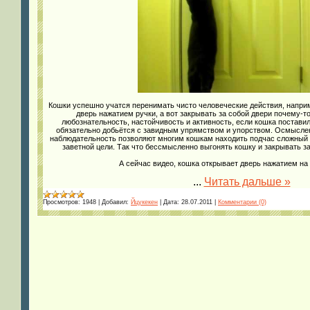
Кошки успешно учатся перенимать чисто человеческие действия, наприм
дверь нажатием ручки, а вот закрывать за собой двери почему-то
любознательность, настойчивость и активность, если кошка поставила
обязательно добьётся с завидным упрямством и упорством. Осмысле
наблюдательность позволяют многим кошкам находить подчас сложный п
заветной цели. Так что бессмысленно выгонять кошку и закрывать за 
А сейчас видео, кошка открывает дверь нажатием на
...
Читать дальше »
Просмотров:
1948
|
Добавил:
Йцукекен
|
Дата:
28.07.2011
|
Комментарии (0)