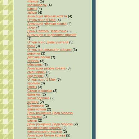
птенцы
(5)
космонавты
(4)
пасха
(4)
зайцы
(4)
Анимация чёрные котята
(4)
Открытки с 9 Мая
(4)
Анимация чёрные кошки
(4)
люди
(4)
День Святого Валентина
(3)
Анимация с надписями привет
(3)
Открытки с Днём учителя
(3)
козы
(3)
Открытки авиация и космос
(3)
девочки
(3)
детские песни
(3)
любовь
(3)
обезьяны
(3)
Анимация рыжие котята
(3)
смешарики
(3)
дед мороз
(3)
Открытки с 1 Мая
(3)
кролики
(3)
цветы
(3)
Стихи о кошках
(3)
фильмы
(2)
знаки зодиака
(2)
курицы
(2)
Единороги
(2)
фантастика
(2)
День рождения Деда Мороза
открытки
(2)
рамки
(2)
День рождения Деда Мороза
(2)
космические корабли
(2)
пасхальные открытки
(2)
Анимация белые котята
(2)