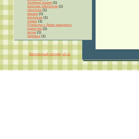
Зелёные кошки
(1)
морские обитатели
(1)
ленточки
(1)
мишки
(1)
висюльки
(1)
гномы
(1)
Открытки с Днём народного
единства
(1)
ветки
(1)
деревья
(1)
Бесплатный хостинг
uCoz