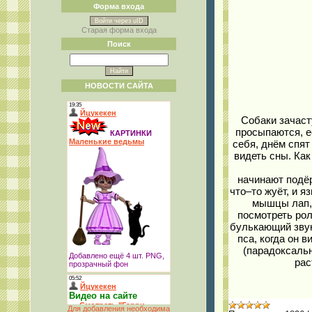
Форма входа
Войти через uID
Старая форма входа
Поиск
НОВОСТИ САЙТА
Собаки зачаст
просыпаются, е
себя, днём спят 
видеть сны. Как
начинают подёр
что–то жуёт, и я
мышцы лап, 
посмотреть рол
булькающий звук,
пса, когда он 
(парадоксальн
рас
Для добавления необходима