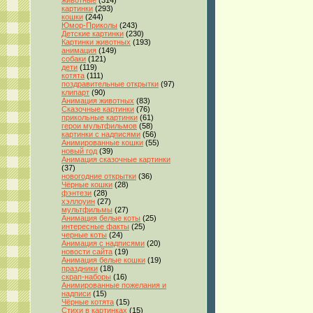
животные
(314)
картинки
(293)
кошки
(244)
Юмор-Приколы
(243)
Детские картинки
(230)
Картинки животных
(193)
анимация
(149)
собаки
(121)
дети
(119)
котята
(111)
поздравительные открытки
(97)
клипарт
(90)
Анимация животных
(83)
Сказочные картинки
(76)
прикольные картинки
(61)
герои мультфильмов
(58)
картинки с надписями
(56)
Анимированные кошки
(55)
новый год
(39)
Анимация сказочные картинки
(37)
новогодние открытки
(36)
Чёрные кошки
(28)
фэнтези
(28)
хэллоуин
(27)
мультфильмы
(27)
Анимация белые коты
(25)
интересные факты
(25)
черные коты
(24)
Анимация с надписями
(20)
новости сайта
(19)
Анимация белые кошки
(19)
праздники
(18)
скрап-наборы
(16)
Анимированные пожелания и
надписи
(15)
Чёрные котята
(15)
Стихи в картинках
(15)