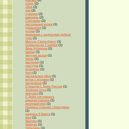
ералаш
(2)
спорт
(2)
обои
(2)
еда
(2)
сумерки
(2)
вампиры
(2)
Снеговики
(2)
пасхальные венки
(1)
украшалки
(1)
уголки
(1)
Анимация с надписями доброе
утро
(1)
Миссис Санта-Клаус
(1)
Открытки на 7 ноября
(1)
День Купидона
(1)
Шапки
(1)
летучие мыши
(1)
тигры
(1)
растения
(1)
текстура
(1)
купидоны
(1)
боги
(1)
пасхальные яйца
(1)
ветки с ягодами
(1)
насекомые
(1)
Открытки с Днём России
(1)
Зелёные коты
(1)
девушки
(1)
С Днём системного
администратора
(1)
инопланетяне
(1)
Надписи спасибо / благодарю
(1)
надписи 8 Марта
(1)
феи
(1)
бантики
(1)
бабочки
(1)
тюльпаны
(1)