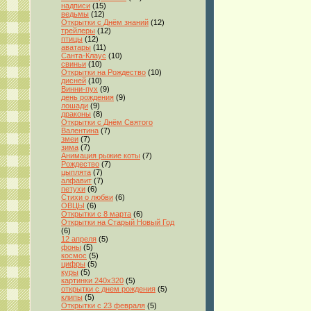
надписи
(15)
ведьмы
(12)
Открытки с Днём знаний
(12)
трейлеры
(12)
птицы
(12)
аватары
(11)
Санта-Клаус
(10)
свиньи
(10)
Открытки на Рождество
(10)
дисней
(10)
Винни-пух
(9)
день рождения
(9)
лошади
(9)
драконы
(8)
Открытки с Днём Святого
Валентина
(7)
змеи
(7)
зима
(7)
Анимация рыжие коты
(7)
Рождество
(7)
цыплята
(7)
алфавит
(7)
петухи
(6)
Стихи о любви
(6)
ОВЦЫ
(6)
Открытки с 8 марта
(6)
Открытки на Старый Новый Год
(6)
12 апреля
(5)
фоны
(5)
космос
(5)
цифры
(5)
куры
(5)
картинки 240x320
(5)
открытки с днем рождения
(5)
клипы
(5)
Открытки с 23 февраля
(5)