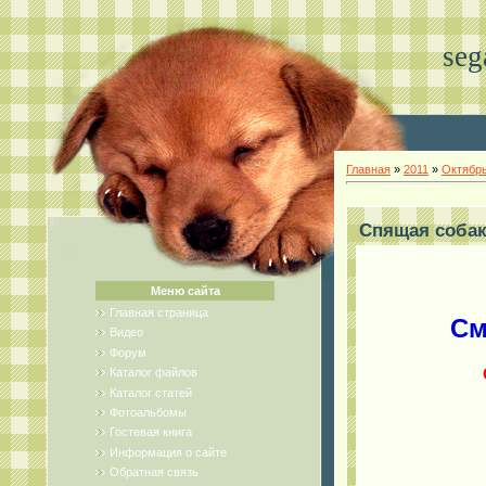
seg
Главная
»
2011
»
Октябр
Спящая соба
Меню сайта
Главная страница
См
Видео
Форум
Каталог файлов
Каталог статей
Фотоальбомы
Гостевая книга
Информация о сайте
Обратная связь