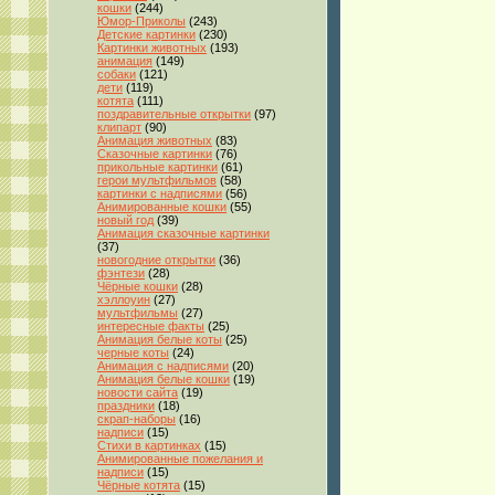
кошки
(244)
Юмор-Приколы
(243)
Детские картинки
(230)
Картинки животных
(193)
анимация
(149)
собаки
(121)
дети
(119)
котята
(111)
поздравительные открытки
(97)
клипарт
(90)
Анимация животных
(83)
Сказочные картинки
(76)
прикольные картинки
(61)
герои мультфильмов
(58)
картинки с надписями
(56)
Анимированные кошки
(55)
новый год
(39)
Анимация сказочные картинки
(37)
новогодние открытки
(36)
фэнтези
(28)
Чёрные кошки
(28)
хэллоуин
(27)
мультфильмы
(27)
интересные факты
(25)
Анимация белые коты
(25)
черные коты
(24)
Анимация с надписями
(20)
Анимация белые кошки
(19)
новости сайта
(19)
праздники
(18)
скрап-наборы
(16)
надписи
(15)
Стихи в картинках
(15)
Анимированные пожелания и
надписи
(15)
Чёрные котята
(15)