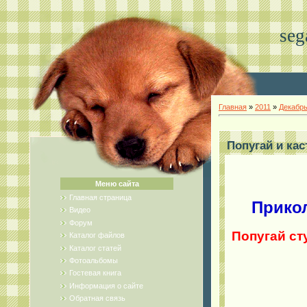
seg
Главная
»
2011
»
Декабр
Попугай и ка
Меню сайта
Главная страница
Прикол
Видео
Форум
Попугай ст
Каталог файлов
Каталог статей
Фотоальбомы
Гостевая книга
Информация о сайте
Обратная связь