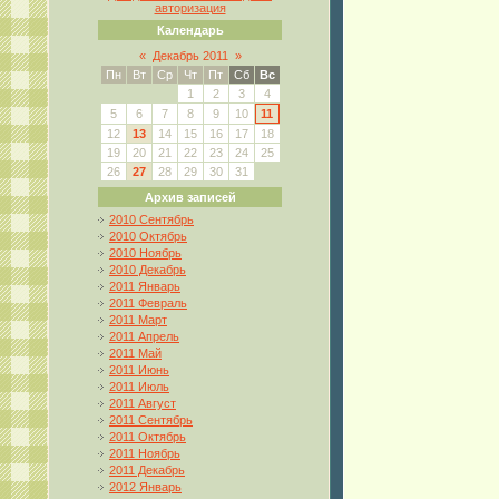
авторизация
Календарь
«
Декабрь 2011
»
Пн
Вт
Ср
Чт
Пт
Сб
Вс
1
2
3
4
5
6
7
8
9
10
11
12
13
14
15
16
17
18
19
20
21
22
23
24
25
26
27
28
29
30
31
Архив записей
2010 Сентябрь
2010 Октябрь
2010 Ноябрь
2010 Декабрь
2011 Январь
2011 Февраль
2011 Март
2011 Апрель
2011 Май
2011 Июнь
2011 Июль
2011 Август
2011 Сентябрь
2011 Октябрь
2011 Ноябрь
2011 Декабрь
2012 Январь