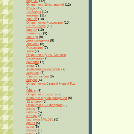
ведьмы
(12)
Открытки с Днём знаний
(12)
птицы
(12)
трейлеры
(12)
аватары
(11)
дисней
(10)
Открытки на Рождество
(10)
Санта-Клаус
(10)
свиньи
(10)
Винни-пух
(9)
лошади
(9)
день рождения
(9)
драконы
(8)
Рождество
(7)
змеи
(7)
Открытки с Днём Святого
Валентина
(7)
цыплята
(7)
зима
(7)
Анимация рыжие коты
(7)
алфавит
(7)
Стихи о любви
(6)
петухи
(6)
Открытки на Старый Новый Год
(6)
ОВЦЫ
(6)
Открытки с 8 марта
(6)
открытки с днем рождения
(5)
12 апреля
(5)
Открытки с 23 февраля
(5)
клипы
(5)
цифры
(5)
птенцы
(5)
картинки 240x320
(5)
фоны
(5)
куры
(5)
космос
(5)
пасха
(4)