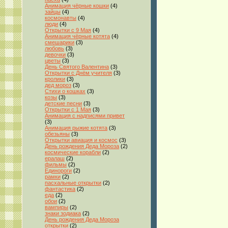
Анимация чёрные кошки
(4)
зайцы
(4)
космонавты
(4)
люди
(4)
Открытки с 9 Мая
(4)
Анимация чёрные котята
(4)
смешарики
(3)
любовь
(3)
девочки
(3)
цветы
(3)
День Святого Валентина
(3)
Открытки с Днём учителя
(3)
кролики
(3)
дед мороз
(3)
Стихи о кошках
(3)
козы
(3)
детские песни
(3)
Открытки с 1 Мая
(3)
Анимация с надписями привет
(3)
Анимация рыжие котята
(3)
обезьяны
(3)
Открытки авиация и космос
(3)
День рождения Деда Мороза
(2)
космические корабли
(2)
ералаш
(2)
фильмы
(2)
Единороги
(2)
рамки
(2)
пасхальные открытки
(2)
фантастика
(2)
еда
(2)
обои
(2)
вампиры
(2)
знаки зодиака
(2)
День рождения Деда Мороза
открытки
(2)