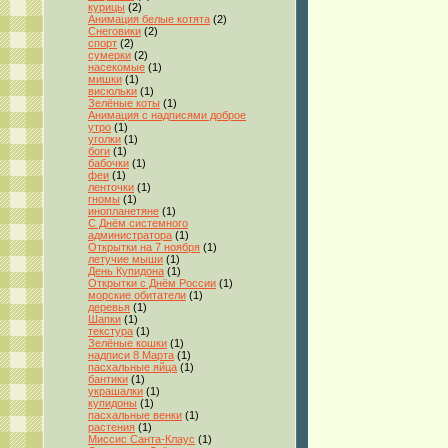
курицы
(2)
Анимация белые котята
(2)
Снеговики
(2)
спорт
(2)
сумерки
(2)
насекомые
(1)
мишки
(1)
висюльки
(1)
Зелёные коты
(1)
Анимация с надписями доброе
утро
(1)
уголки
(1)
боги
(1)
бабочки
(1)
феи
(1)
ленточки
(1)
гномы
(1)
инопланетяне
(1)
С Днём системного
администратора
(1)
Открытки на 7 ноября
(1)
летучие мыши
(1)
День Купидона
(1)
Открытки с Днём России
(1)
морские обитатели
(1)
деревья
(1)
Шапки
(1)
текстура
(1)
Зелёные кошки
(1)
надписи 8 Марта
(1)
пасхальные яйца
(1)
бантики
(1)
украшалки
(1)
купидоны
(1)
пасхальные венки
(1)
растения
(1)
Миссис Санта-Клаус
(1)