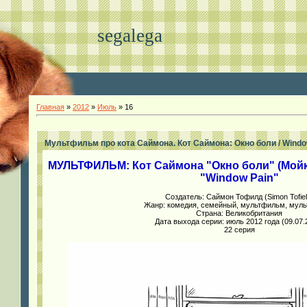
segalega
Главная
»
2012
»
Июль
»
16
Мультфильм про кота Саймона. Кот Саймона: Окно боли / Windo
МУЛЬТФИЛЬМ: Кот Саймона "Окно боли" (Мойка о
"Window Pain"
Создатель: Саймон Тофилд (Simon Tofiel
Жанр: комедия, семейный, мультфильм, муль
Страна: Великобритания
Дата выхода серии: июль 2012 года (09.07.
22 серия