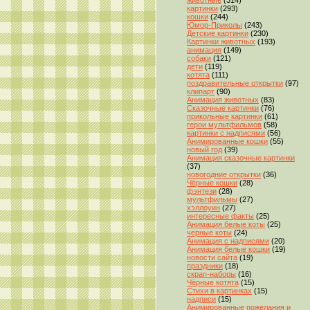
животные
(314)
картинки
(293)
кошки
(244)
Юмор-Приколы
(243)
Детские картинки
(230)
Картинки животных
(193)
анимация
(149)
собаки
(121)
дети
(119)
котята
(111)
поздравительные открытки
(97)
клипарт
(90)
Анимация животных
(83)
Сказочные картинки
(76)
прикольные картинки
(61)
герои мультфильмов
(58)
картинки с надписями
(56)
Анимированные кошки
(55)
новый год
(39)
Анимация сказочные картинки
(37)
новогодние открытки
(36)
Чёрные кошки
(28)
фэнтези
(28)
мультфильмы
(27)
хэллоуин
(27)
интересные факты
(25)
Анимация белые коты
(25)
черные коты
(24)
Анимация с надписями
(20)
Анимация белые кошки
(19)
новости сайта
(19)
праздники
(18)
скрап-наборы
(16)
Чёрные котята
(15)
Стихи в картинках
(15)
надписи
(15)
Анимированные пожелания и