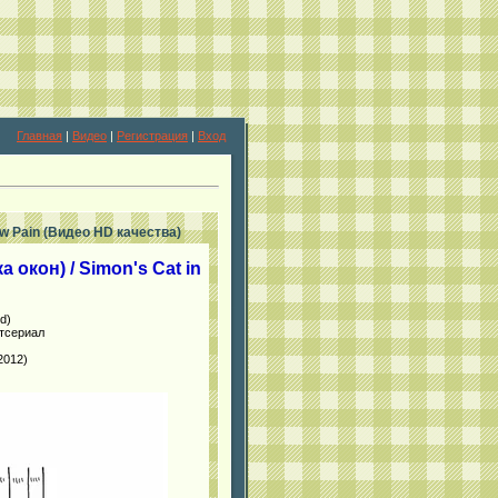
Главная
|
Видео
|
Регистрация
|
Вход
w Pain (Видео HD качества)
кон) / Simon's Cat in
d)
тсериал
2012)