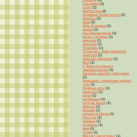
открытки
(2)
Снеговики
(2)
спорт
(2)
фантастика
(2)
Анимация белые котята
(2)
фильмы
(2)
обои
(2)
День Купидона
(1)
мишки
(1)
пасхальные венки
(1)
ветки с ягодами
(1)
девушки
(1)
ленточки
(1)
тюльпаны
(1)
Открытки с Днём народного
единства
(1)
морские обитатели
(1)
боги
(1)
С Днём системного
администратора
(1)
Надписи спасибо / благодарю
(1)
Анимация с надписями доброе
утро
(1)
Зелёные коты
(1)
висюльки
(1)
ветки
(1)
насекомые
(1)
летучие мыши
(1)
бабочки
(1)
бантики
(1)
надписи 8 Марта
(1)
текстура
(1)
деревья
(1)
купидоны
(1)
феи
(1)
уголки
(1)
Миссис Санта-Клаус
(1)