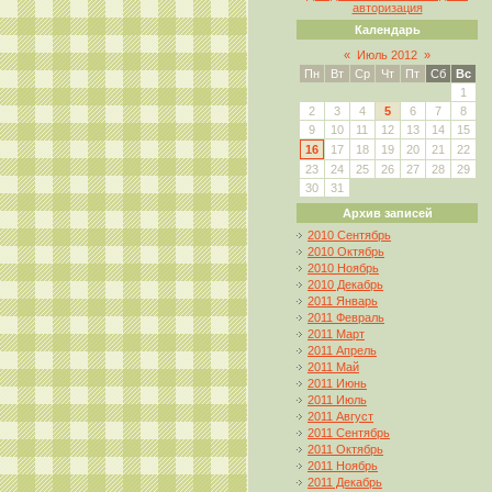
авторизация
Календарь
«
Июль 2012
»
Пн
Вт
Ср
Чт
Пт
Сб
Вс
1
2
3
4
5
6
7
8
9
10
11
12
13
14
15
16
17
18
19
20
21
22
23
24
25
26
27
28
29
30
31
Архив записей
2010 Сентябрь
2010 Октябрь
2010 Ноябрь
2010 Декабрь
2011 Январь
2011 Февраль
2011 Март
2011 Апрель
2011 Май
2011 Июнь
2011 Июль
2011 Август
2011 Сентябрь
2011 Октябрь
2011 Ноябрь
2011 Декабрь