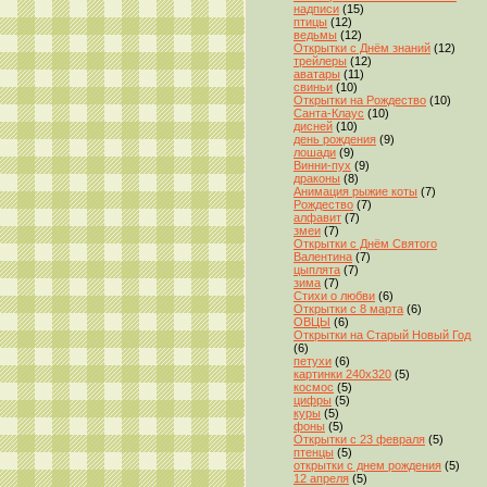
надписи
(15)
птицы
(12)
ведьмы
(12)
Открытки с Днём знаний
(12)
трейлеры
(12)
аватары
(11)
свиньи
(10)
Открытки на Рождество
(10)
Санта-Клаус
(10)
дисней
(10)
день рождения
(9)
лошади
(9)
Винни-пух
(9)
драконы
(8)
Анимация рыжие коты
(7)
Рождество
(7)
алфавит
(7)
змеи
(7)
Открытки с Днём Святого
Валентина
(7)
цыплята
(7)
зима
(7)
Стихи о любви
(6)
Открытки с 8 марта
(6)
ОВЦЫ
(6)
Открытки на Старый Новый Год
(6)
петухи
(6)
картинки 240x320
(5)
космос
(5)
цифры
(5)
куры
(5)
фоны
(5)
Открытки с 23 февраля
(5)
птенцы
(5)
открытки с днем рождения
(5)
12 апреля
(5)