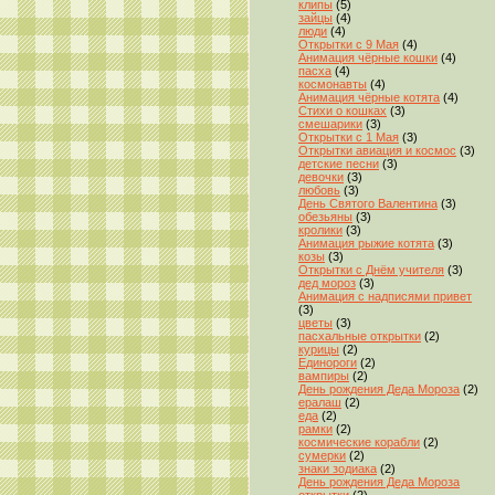
клипы
(5)
зайцы
(4)
люди
(4)
Открытки с 9 Мая
(4)
Анимация чёрные кошки
(4)
пасха
(4)
космонавты
(4)
Анимация чёрные котята
(4)
Стихи о кошках
(3)
смешарики
(3)
Открытки с 1 Мая
(3)
Открытки авиация и космос
(3)
детские песни
(3)
девочки
(3)
любовь
(3)
День Святого Валентина
(3)
обезьяны
(3)
кролики
(3)
Анимация рыжие котята
(3)
козы
(3)
Открытки с Днём учителя
(3)
дед мороз
(3)
Анимация с надписями привет
(3)
цветы
(3)
пасхальные открытки
(2)
курицы
(2)
Единороги
(2)
вампиры
(2)
День рождения Деда Мороза
(2)
ералаш
(2)
еда
(2)
рамки
(2)
космические корабли
(2)
сумерки
(2)
знаки зодиака
(2)
День рождения Деда Мороза