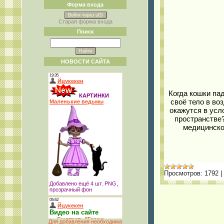
Форма входа
Войти через uID
Старая форма входа
Поиск
НОВОСТИ САЙТА
Когда кошки пад
своё тело в во
окажутся в усл
пространстве
медицинско
Просмотров:
1792
|
Для добавления необходима