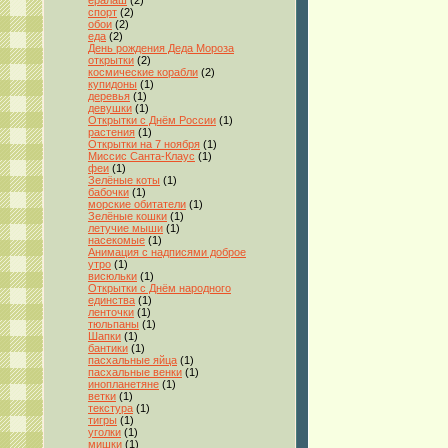
ералаш
(2)
спорт
(2)
обои
(2)
еда
(2)
День рождения Деда Мороза
открытки
(2)
космические корабли
(2)
купидоны
(1)
деревья
(1)
девушки
(1)
Открытки с Днём России
(1)
растения
(1)
Открытки на 7 ноября
(1)
Миссис Санта-Клаус
(1)
феи
(1)
Зелёные коты
(1)
бабочки
(1)
морские обитатели
(1)
Зелёные кошки
(1)
летучие мыши
(1)
насекомые
(1)
Анимация с надписями доброе
утро
(1)
висюльки
(1)
Открытки с Днём народного
единства
(1)
ленточки
(1)
тюльпаны
(1)
Шапки
(1)
бантики
(1)
пасхальные яйца
(1)
пасхальные венки
(1)
инопланетяне
(1)
ветки
(1)
текстура
(1)
тигры
(1)
уголки
(1)
мишки
(1)