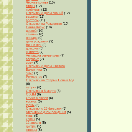
Чёрные котята
(15)
птицы
(12)
трейлеры
(12)
Открытки с Днём знаний
(12)
ведьмы
(12)
аватары
(11)
Открытки на Рождество
(10)
Санта-Клаус
(10)
дисней
(10)
свиньи
(10)
лошади
(9)
день рождения
(9)
Винни-пух
(9)
драконы
(8)
цыплята
(7)
Анимация рыжие коты
(7)
алфавит
(7)
змеи
(7)
Открытки с Днём Святого
Валентина
(7)
зима
(7)
Рождество
(7)
Открытки на Старый Новый Год
(6)
петухи
(6)
Открытки с 8 марта
(6)
ОВЦЫ
(6)
Стихи о любви
(6)
космос
(5)
фоны
(5)
Открытки с 23 февраля
(5)
открытки с днем рождения
(5)
куры
(5)
клипы
(5)
12 апреля
(5)
цифры
(5)
птенцы
(5)