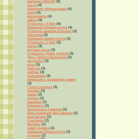
картинки 240x320
(5)
пасха
(4)
Анимация чёрные кошки
(4)
люди
(4)
космонавты
(4)
зайцы
(4)
Открытки с 9 Мая
(4)
Анимация чёрные котята
(4)
Открытки авиация и космос
(3)
обезьяны
(3)
Анимация рыжие котята
(3)
Открытки с 1 Мая
(3)
цветы
(3)
детские песни
(3)
Открытки с Днём учителя
(3)
День Святого Валентина
(3)
дед мороз
(3)
козы
(3)
девочки
(3)
любовь
(3)
смешарики
(3)
Анимация с надписями привет
(3)
Стихи о кошках
(3)
кролики
(3)
рамки
(2)
курицы
(2)
вампиры
(2)
Единороги
(2)
пасхальные открытки
(2)
День рождения Деда Мороза
(2)
фантастика
(2)
Снеговики
(2)
фильмы
(2)
знаки зодиака
(2)
Анимация белые котята
(2)
сумерки
(2)