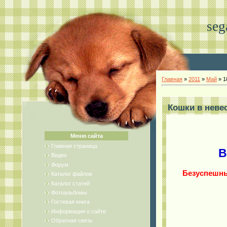
seg
Главная
»
2011
»
Май
»
1
Кошки в невес
Меню сайта
Главная страница
В
Видео
Форум
Безуспешны
Каталог файлов
Каталог статей
Фотоальбомы
Гостевая книга
Информация о сайте
Обратная связь