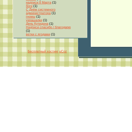
надписи 8 Марта
(1)
боги
(1)
С Днём системного
администратора
(1)
гномы
(1)
украшалки
(1)
День Купидона
(1)
Надписи спасибо / благодарю
(1)
ветки с ягодами
(1)
Бесплатный хостинг
uCoz