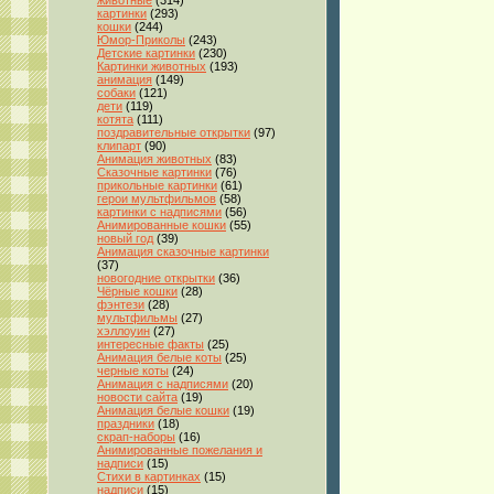
животные
(314)
картинки
(293)
кошки
(244)
Юмор-Приколы
(243)
Детские картинки
(230)
Картинки животных
(193)
анимация
(149)
собаки
(121)
дети
(119)
котята
(111)
поздравительные открытки
(97)
клипарт
(90)
Анимация животных
(83)
Сказочные картинки
(76)
прикольные картинки
(61)
герои мультфильмов
(58)
картинки с надписями
(56)
Анимированные кошки
(55)
новый год
(39)
Анимация сказочные картинки
(37)
новогодние открытки
(36)
Чёрные кошки
(28)
фэнтези
(28)
мультфильмы
(27)
хэллоуин
(27)
интересные факты
(25)
Анимация белые коты
(25)
черные коты
(24)
Анимация с надписями
(20)
новости сайта
(19)
Анимация белые кошки
(19)
праздники
(18)
скрап-наборы
(16)
Анимированные пожелания и
надписи
(15)
Стихи в картинках
(15)
надписи
(15)