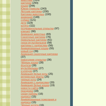
животные
(314)
картинки
(293)
кошки
(244)
Юмор-Приколы
(243)
Детские картинки
(230)
Картинки животных
(193)
анимация
(149)
собаки
(121)
дети
(119)
котята
(111)
поздравительные открытки
(97)
клипарт
(90)
Анимация животных
(83)
Сказочные картинки
(76)
прикольные картинки
(61)
герои мультфильмов
(58)
картинки с надписями
(56)
Анимированные кошки
(55)
новый год
(39)
Анимация сказочные картинки
(37)
новогодние открытки
(36)
Чёрные кошки
(28)
фэнтези
(28)
мультфильмы
(27)
хэллоуин
(27)
Анимация белые коты
(25)
интересные факты
(25)
черные коты
(24)
Анимация с надписями
(20)
Анимация белые кошки
(19)
новости сайта
(19)
праздники
(18)
скрап-наборы
(16)
надписи
(15)
Анимированные пожелания и
надписи
(15)
Чёрные котята
(15)