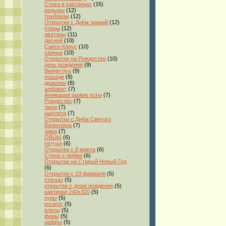
Стихи в картинках
(15)
ведьмы
(12)
трейлеры
(12)
Открытки с Днём знаний
(12)
птицы
(12)
аватары
(11)
дисней
(10)
Санта-Клаус
(10)
свиньи
(10)
Открытки на Рождество
(10)
день рождения
(9)
Винни-пух
(9)
лошади
(9)
драконы
(8)
алфавит
(7)
Анимация рыжие коты
(7)
Рождество
(7)
змеи
(7)
цыплята
(7)
Открытки с Днём Святого
Валентина
(7)
зима
(7)
ОВЦЫ
(6)
петухи
(6)
Открытки с 8 марта
(6)
Стихи о любви
(6)
Открытки на Старый Новый Год
(6)
Открытки с 23 февраля
(5)
птенцы
(5)
открытки с днем рождения
(5)
картинки 240x320
(5)
куры
(5)
космос
(5)
клипы
(5)
фоны
(5)
цифры
(5)