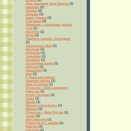
курицы
(2)
День рождения Деда Мороза
(2)
вампиры
(2)
ералаш
(2)
фильмы
(2)
знаки зодиака
(2)
Снеговики
(2)
Анимация с надписями доброе
утро
(1)
ленточки
(1)
ветки
(1)
Надписи спасибо / благодарю
(1)
пасхальные яйца
(1)
растения
(1)
купидоны
(1)
тюльпаны
(1)
висюльки
(1)
пасхальные венки
(1)
девушки
(1)
украшалки
(1)
феи
(1)
С Днём системного
администратора
(1)
День Купидона
(1)
Открытки с Днём народного
единства
(1)
ветки с ягодами
(1)
тигры
(1)
Шапки
(1)
Миссис Санта-Клаус
(1)
бантики
(1)
Открытки с Днём России
(1)
гномы
(1)
инопланетяне
(1)
Открытки на 7 ноября
(1)
бабочки
(1)
текстура
(1)