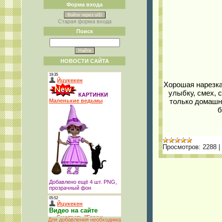
Форма входа
Войти через uID
Старая форма входа
Поиск
НОВОСТИ САЙТА
Хорошая нарезка
улыбку, смех, 
только домашни
б
Просмотров:
2288
|
Для добавления необходима