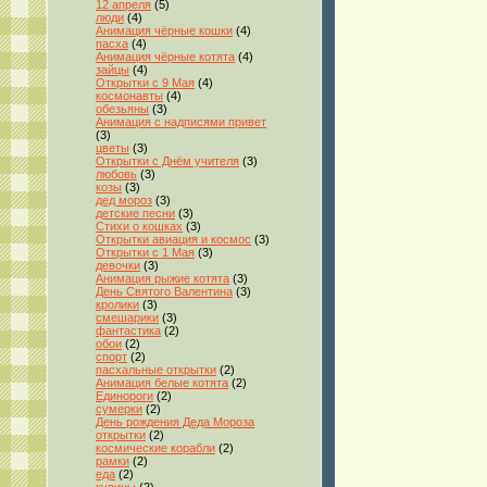
12 апреля
(5)
люди
(4)
Анимация чёрные кошки
(4)
пасха
(4)
Анимация чёрные котята
(4)
зайцы
(4)
Открытки с 9 Мая
(4)
космонавты
(4)
обезьяны
(3)
Анимация с надписями привет
(3)
цветы
(3)
Открытки с Днём учителя
(3)
любовь
(3)
козы
(3)
дед мороз
(3)
детские песни
(3)
Стихи о кошках
(3)
Открытки авиация и космос
(3)
Открытки с 1 Мая
(3)
девочки
(3)
Анимация рыжие котята
(3)
День Святого Валентина
(3)
кролики
(3)
смешарики
(3)
фантастика
(2)
обои
(2)
спорт
(2)
пасхальные открытки
(2)
Анимация белые котята
(2)
Единороги
(2)
сумерки
(2)
День рождения Деда Мороза
открытки
(2)
космические корабли
(2)
рамки
(2)
еда
(2)