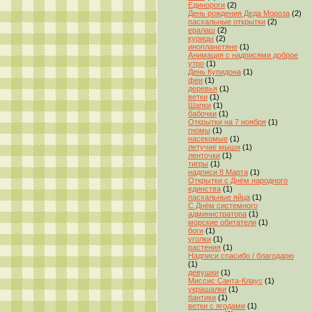
Единороги
(2)
День рождения Деда Мороза
(2)
пасхальные открытки
(2)
ералаш
(2)
курицы
(2)
инопланетяне
(1)
Анимация с надписями доброе
утро
(1)
День Купидона
(1)
феи
(1)
деревья
(1)
ветки
(1)
Шапки
(1)
бабочки
(1)
Открытки на 7 ноября
(1)
гномы
(1)
насекомые
(1)
летучие мыши
(1)
ленточки
(1)
тигры
(1)
надписи 8 Марта
(1)
Открытки с Днём народного
единства
(1)
пасхальные яйца
(1)
С Днём системного
администратора
(1)
морские обитатели
(1)
боги
(1)
уголки
(1)
растения
(1)
Надписи спасибо / благодарю
(1)
девушки
(1)
Миссис Санта-Клаус
(1)
украшалки
(1)
бантики
(1)
ветки с ягодами
(1)