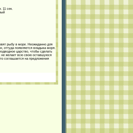
. 11 сек.
ный
овят рыбу в море. Неожиданно для
н, оттуда появляется владыка моря.
подводное царство, чтобы сделать
к не желает всю свою оставшуюся
 что соглашается на предложения