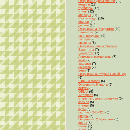
Открытки с Днём знаний
(12)
ведьмы
(12)
трейлеры
(12)
птицы
(12)
аватары
(11)
Санта-Клаус
(10)
свиньи
(10)
дисней
(10)
Открытки на Рождество
(10)
Винни-пух
(9)
день рождения
(9)
лошади
(9)
драконы
(8)
Открытки с Днём Святого
Валентина
(7)
Рождество
(7)
Анимация рыжие коты
(7)
зима
(7)
алфавит
(7)
цыплята
(7)
змеи
(7)
Открытки на Старый Новый Год
(6)
Стихи о любви
(6)
Открытки с 8 марта
(6)
петухи
(6)
ОВЦЫ
(6)
12 апреля
(5)
открытки с днем рождения
(5)
космос
(5)
птенцы
(5)
куры
(5)
картинки 240x320
(5)
цифры
(5)
Открытки с 23 февраля
(5)
фоны
(5)
клипы
(5)
зайцы
(4)