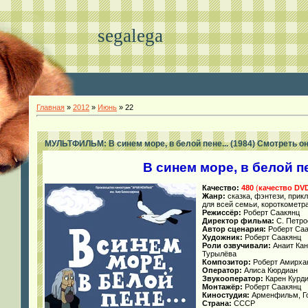
segalega
Главная
»
2012
»
Июнь
»
22
МУЛЬТФИЛЬМ: В синем море, в белой пене... (1984) Смотреть о
В синем море, в белой пе
Качество:
480
(
качество DV
Жанр:
сказка, фэнтези, прик
для всей семьи, короткомет
Режиссёр:
Роберт Саакянц
Директор фильма:
С. Петро
Автор сценария:
Роберт Саа
Художник:
Роберт Саакянц
Роли озвучивали:
Анаит Кан
Турылёва
Композитор:
Роберт Амирха
Оператор:
Алиса Кюрдиан
Звукооператор:
Карен Курд
Монтажёр:
Роберт Саакянц
Киностудия:
Арменфильм, Г
Страна:
СССР