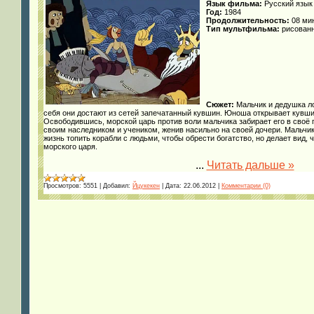
Язык фильма:
Русский язык
Год:
1984
Продолжительность:
08 мин
Тип мультфильма:
рисован
Сюжет:
Мальчик и дедушка л
себя они достают из сетей запечатанный кувшин. Юноша открывает кувши
Освободившись, морской царь против воли мальчика забирает его в своё 
своим наследником и учеником, женив насильно на своей дочери. Мальчи
жизнь топить корабли с людьми, чтобы обрести богатство, но делает вид,
морского царя.
...
Читать дальше »
Просмотров:
5551
|
Добавил:
Йцукекен
|
Дата:
22.06.2012
|
Комментарии (0)