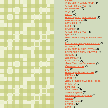
Анимация чёрные кошки
(4)
Открытки с 9 Мая
(4)
космонавты
(4)
люди
(4)
пасха
(4)
Анимация чёрные котята
(4)
детские песни
(3)
обезьяны
(3)
козы
(3)
кролики
(3)
Открытки с 1 Мая
(3)
цветы
(3)
Анимация с надписями привет
(3)
Открытки авиация и космос
(3)
девочки
(3)
Анимация рыжие котята
(3)
Открытки с Днём учителя
(3)
любовь
(3)
дед мороз
(3)
смешарики
(3)
День Святого Валентина
(3)
Стихи о кошках
(3)
еда
(2)
Анимация белые котята
(2)
фильмы
(2)
спорт
(2)
День рождения Деда Мороза
открытки
(2)
вампиры
(2)
Снеговики
(2)
знаки зодиака
(2)
космические корабли
(2)
рамки
(2)
фантастика
(2)
сумерки
(2)
обои
(2)