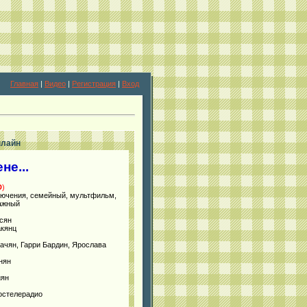
Главная
|
Видео
|
Регистрация
|
Вход
нлайн
не...
D
)
лючения, семейный, мультфильм,
ражный
сян
кянц
ачян, Гарри Бардин, Ярослава
нян
иян
остелерадио