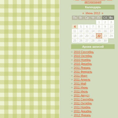
авторизация
Календарь
«
Июнь 2012
»
Пн
Вт
Ср
Чт
Пт
Сб
Вс
1
2
3
4
5
6
7
8
9
10
11
12
13
14
15
16
17
18
19
20
21
22
23
24
25
26
27
28
29
30
Архив записей
2010 Сентябрь
2010 Октябрь
2010 Ноябрь
2010 Декабрь
2011 Январь
2011 Февраль
2011 Март
2011 Апрель
2011 Май
2011 Июнь
2011 Июль
2011 Август
2011 Сентябрь
2011 Октябрь
2011 Ноябрь
2011 Декабрь
2012 Январь