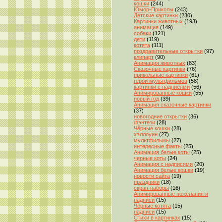
кошки
(244)
Юмор-Приколы
(243)
Детские картинки
(230)
Картинки животных
(193)
анимация
(149)
собаки
(121)
дети
(119)
котята
(111)
поздравительные открытки
(97)
клипарт
(90)
Анимация животных
(83)
Сказочные картинки
(76)
прикольные картинки
(61)
герои мультфильмов
(58)
картинки с надписями
(56)
Анимированные кошки
(55)
новый год
(39)
Анимация сказочные картинки
(37)
новогодние открытки
(36)
фэнтези
(28)
Чёрные кошки
(28)
хэллоуин
(27)
мультфильмы
(27)
интересные факты
(25)
Анимация белые коты
(25)
черные коты
(24)
Анимация с надписями
(20)
Анимация белые кошки
(19)
новости сайта
(19)
праздники
(18)
скрап-наборы
(16)
Анимированные пожелания и
надписи
(15)
Чёрные котята
(15)
надписи
(15)
Стихи в картинках
(15)