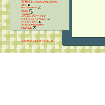
Анимация с надписями доброе
утро
(1)
инопланетяне
(1)
Шапки
(1)
деревья
(1)
морские обитатели
(1)
Миссис Санта-Клаус
(1)
День Купидона
(1)
пасхальные венки
(1)
купидоны
(1)
Бесплатный хостинг
uCoz