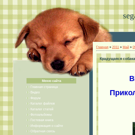
seg
Главная
»
2011
»
Май
»
0
Крадущаяся собак
В
Меню сайта
Главная страница
Прикол
Видео
Форум
Каталог файлов
Каталог статей
Фотоальбомы
Гостевая книга
Информация о сайте
Обратная связь