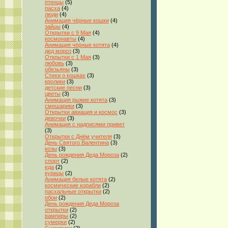
птенцы
(5)
пасха
(4)
люди
(4)
Анимация чёрные кошки
(4)
зайцы
(4)
Открытки с 9 Мая
(4)
космонавты
(4)
Анимация чёрные котята
(4)
дед мороз
(3)
Открытки с 1 Мая
(3)
любовь
(3)
обезьяны
(3)
Стихи о кошках
(3)
кролики
(3)
детские песни
(3)
цветы
(3)
Анимация рыжие котята
(3)
смешарики
(3)
Открытки авиация и космос
(3)
девочки
(3)
Анимация с надписями привет
(3)
Открытки с Днём учителя
(3)
День Святого Валентина
(3)
козы
(3)
День рождения Деда Мороза
(2)
спорт
(2)
еда
(2)
курицы
(2)
Анимация белые котята
(2)
космические корабли
(2)
пасхальные открытки
(2)
обои
(2)
День рождения Деда Мороза
открытки
(2)
вампиры
(2)
сумерки
(2)