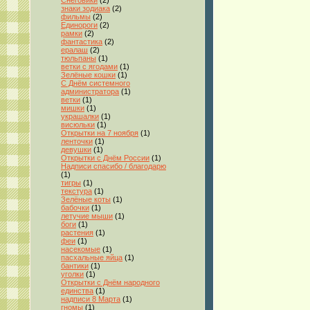
Снеговики
(2)
знаки зодиака
(2)
фильмы
(2)
Единороги
(2)
рамки
(2)
фантастика
(2)
ералаш
(2)
тюльпаны
(1)
ветки с ягодами
(1)
Зелёные кошки
(1)
С Днём системного
администратора
(1)
ветки
(1)
мишки
(1)
украшалки
(1)
висюльки
(1)
Открытки на 7 ноября
(1)
ленточки
(1)
девушки
(1)
Открытки с Днём России
(1)
Надписи спасибо / благодарю
(1)
тигры
(1)
текстура
(1)
Зелёные коты
(1)
бабочки
(1)
летучие мыши
(1)
боги
(1)
растения
(1)
феи
(1)
насекомые
(1)
пасхальные яйца
(1)
бантики
(1)
уголки
(1)
Открытки с Днём народного
единства
(1)
надписи 8 Марта
(1)
гномы
(1)