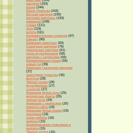
животные
(314)
картинки
(293)
кошки
(244)
Юмор-Приколы
(243)
Детские картинки
(230)
Картинки животных
(193)
анимация
(149)
собаки
(121)
дети
(119)
котята
(111)
поздравительные открытки
(97)
клипарт
(90)
Анимация животных
(83)
Сказочные картинки
(76)
прикольные картинки
(61)
герои мультфильмов
(58)
картинки с надписями
(56)
Анимированные кошки
(55)
новый год
(39)
Анимация сказочные картинки
(37)
новогодние открытки
(36)
фэнтези
(28)
Чёрные кошки
(28)
мультфильмы
(27)
хэллоуин
(27)
Анимация белые коты
(25)
интересные факты
(25)
черные коты
(24)
Анимация с надписями
(20)
новости сайта
(19)
Анимация белые кошки
(19)
праздники
(18)
скрап-наборы
(16)
надписи
(15)
Анимированные пожелания и
надписи
(15)
Чёрные котята
(15)