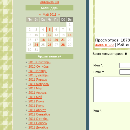
авторизация
Календарь
«
Май 2011
»
Пн
Вт
Ср
Чт
Пт
Сб
Вс
1
2
3
4
5
6
7
8
9
10
11
12
13
14
15
16
17
18
19
20
21
22
Просмотров
: 1878
животные
|
Рейтин
23
24
25
26
27
28
29
30
31
Всего комментариев
:
0
Архив записей
2010 Сентябрь
Имя *:
2010 Октябрь
2010 Ноябрь
Email *:
2010 Декабрь
2011 Январь
2011 Февраль
2011 Март
2011 Апрель
2011 Май
2011 Июнь
2011 Июль
2011 Август
Код *:
2011 Сентябрь
2011 Октябрь
2011 Ноябрь
2011 Декабрь