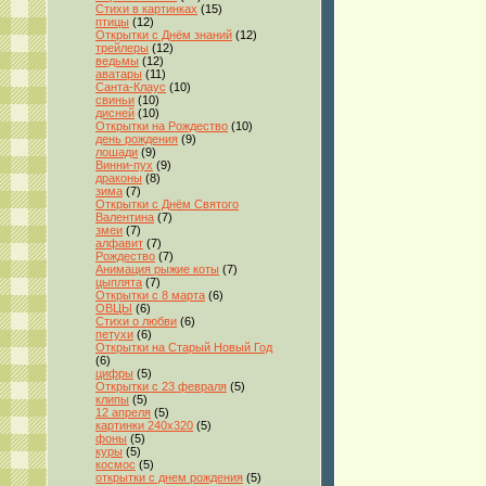
Стихи в картинках
(15)
птицы
(12)
Открытки с Днём знаний
(12)
трейлеры
(12)
ведьмы
(12)
аватары
(11)
Санта-Клаус
(10)
свиньи
(10)
дисней
(10)
Открытки на Рождество
(10)
день рождения
(9)
лошади
(9)
Винни-пух
(9)
драконы
(8)
зима
(7)
Открытки с Днём Святого
Валентина
(7)
змеи
(7)
алфавит
(7)
Рождество
(7)
Анимация рыжие коты
(7)
цыплята
(7)
Открытки с 8 марта
(6)
ОВЦЫ
(6)
Стихи о любви
(6)
петухи
(6)
Открытки на Старый Новый Год
(6)
цифры
(5)
Открытки с 23 февраля
(5)
клипы
(5)
12 апреля
(5)
картинки 240x320
(5)
фоны
(5)
куры
(5)
космос
(5)
открытки с днем рождения
(5)