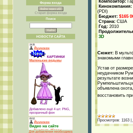
Композитор:
Га
Форма входа
Кинокомпания:
Войти через uID
(PDI)
Старая форма входа
Бюджет:
$165 0
Поиск
Страна:
США
Год:
2010
Продолжительн
3D
НОВОСТИ САЙТА
Сюжет:
В мультф
знакомыми главн
Устав от размер
неудачником Рум
результате возни
Румпельштильцхе
объявлена охота,
восстановить пр
Просмотров:
1163
|
Для добавления необходима