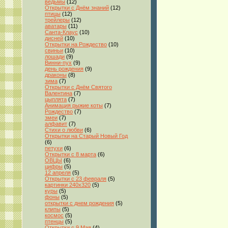
ведьмы
(12)
Открытки с Днём знаний
(12)
птицы
(12)
трейлеры
(12)
аватары
(11)
Санта-Клаус
(10)
дисней
(10)
Открытки на Рождество
(10)
свиньи
(10)
лошади
(9)
Винни-пух
(9)
день рождения
(9)
драконы
(8)
зима
(7)
Открытки с Днём Святого
Валентина
(7)
цыплята
(7)
Анимация рыжие коты
(7)
Рождество
(7)
змеи
(7)
алфавит
(7)
Стихи о любви
(6)
Открытки на Старый Новый Год
(6)
петухи
(6)
Открытки с 8 марта
(6)
ОВЦЫ
(6)
цифры
(5)
12 апреля
(5)
Открытки с 23 февраля
(5)
картинки 240x320
(5)
куры
(5)
фоны
(5)
открытки с днем рождения
(5)
клипы
(5)
космос
(5)
птенцы
(5)
Открытки с 9 Мая
(4)