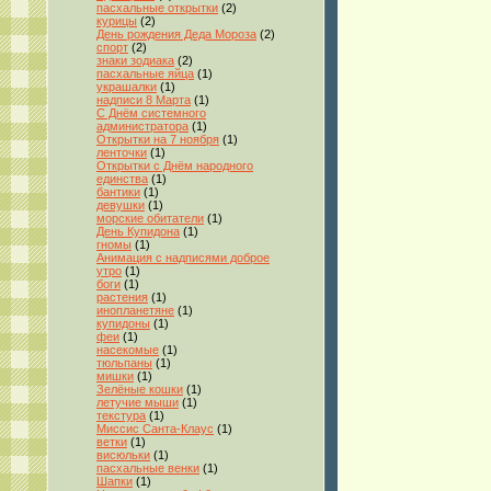
пасхальные открытки
(2)
курицы
(2)
День рождения Деда Мороза
(2)
спорт
(2)
знаки зодиака
(2)
пасхальные яйца
(1)
украшалки
(1)
надписи 8 Марта
(1)
С Днём системного
администратора
(1)
Открытки на 7 ноября
(1)
ленточки
(1)
Открытки с Днём народного
единства
(1)
бантики
(1)
девушки
(1)
морские обитатели
(1)
День Купидона
(1)
гномы
(1)
Анимация с надписями доброе
утро
(1)
боги
(1)
растения
(1)
инопланетяне
(1)
купидоны
(1)
феи
(1)
насекомые
(1)
тюльпаны
(1)
мишки
(1)
Зелёные кошки
(1)
летучие мыши
(1)
текстура
(1)
Миссис Санта-Клаус
(1)
ветки
(1)
висюльки
(1)
пасхальные венки
(1)
Шапки
(1)