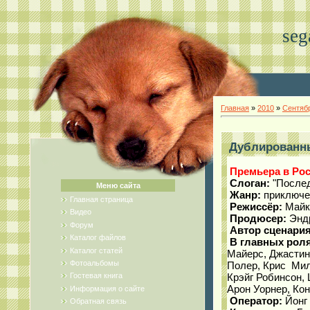
seg
Главная
»
2010
»
Сентяб
Дублированны
Премьера в Рос
Слоган:
"Послед
Меню сайта
Жанр:
приключен
Главная страница
Режиссёр:
Майк
Видео
Продюсер:
Эндр
Форум
Автор сценария
Каталог файлов
В главных роля
Каталог статей
Майерс, Джастин
Фотоальбомы
Полер, Крис Мил
Крэйг Робинсон,
Гостевая книга
Арон Уорнер, Ко
Информация о сайте
Оператор:
Йонг
Обратная связь