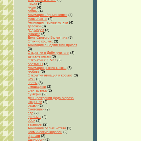
пасха
(4)
люди
(4)
зайцы
(4)
Анимация чёрные кошки
(4)
космонавты
(4)
Анимация чёрные котята
(4)
девочки
(3)
дед мороз
(3)
кролики
(3)
День Святого Валентина
(3)
Стихи о кошках
(3)
Анимация с надписями привет
(3)
Открытки с Днём учителя
(3)
детские песни
(3)
Открытки с 1 Мая
(3)
обезьяны
(3)
Анимация рыжие котята
(3)
любовь
(3)
Открытки авиация и космос
(3)
козы
(3)
цветы
(3)
смешарики
(3)
фантастика
(2)
сумерки
(2)
День рождения Деда Мороза
открытки
(2)
рамки
(2)
Снеговики
(2)
еда
(2)
фильмы
(2)
обои
(2)
вампиры
(2)
Анимация белые котята
(2)
космические корабли
(2)
ералаш
(2)
Единороги
(2)