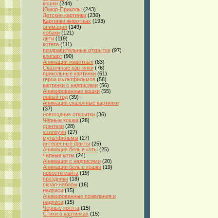
кошки
(244)
Юмор-Приколы
(243)
Детские картинки
(230)
Картинки животных
(193)
анимация
(149)
собаки
(121)
дети
(119)
котята
(111)
поздравительные открытки
(97)
клипарт
(90)
Анимация животных
(83)
Сказочные картинки
(76)
прикольные картинки
(61)
герои мультфильмов
(58)
картинки с надписями
(56)
Анимированные кошки
(55)
новый год
(39)
Анимация сказочные картинки
(37)
новогодние открытки
(36)
Чёрные кошки
(28)
фэнтези
(28)
хэллоуин
(27)
мультфильмы
(27)
интересные факты
(25)
Анимация белые коты
(25)
черные коты
(24)
Анимация с надписями
(20)
Анимация белые кошки
(19)
новости сайта
(19)
праздники
(18)
скрап-наборы
(16)
надписи
(15)
Анимированные пожелания и
надписи
(15)
Чёрные котята
(15)
Стихи в картинках
(15)