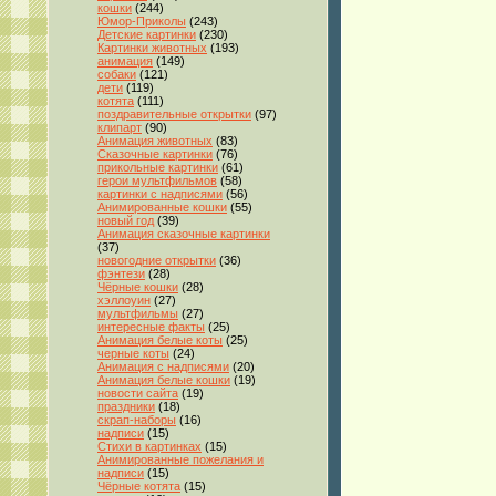
кошки
(244)
Юмор-Приколы
(243)
Детские картинки
(230)
Картинки животных
(193)
анимация
(149)
собаки
(121)
дети
(119)
котята
(111)
поздравительные открытки
(97)
клипарт
(90)
Анимация животных
(83)
Сказочные картинки
(76)
прикольные картинки
(61)
герои мультфильмов
(58)
картинки с надписями
(56)
Анимированные кошки
(55)
новый год
(39)
Анимация сказочные картинки
(37)
новогодние открытки
(36)
фэнтези
(28)
Чёрные кошки
(28)
хэллоуин
(27)
мультфильмы
(27)
интересные факты
(25)
Анимация белые коты
(25)
черные коты
(24)
Анимация с надписями
(20)
Анимация белые кошки
(19)
новости сайта
(19)
праздники
(18)
скрап-наборы
(16)
надписи
(15)
Стихи в картинках
(15)
Анимированные пожелания и
надписи
(15)
Чёрные котята
(15)