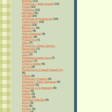
ведьмы
(12)
Открытки с Днём знаний
(12)
птицы
(12)
трейлеры
(12)
аватары
(11)
дисней
(10)
Открытки на Рождество
(10)
Санта-Клаус
(10)
свиньи
(10)
Винни-пух
(9)
лошади
(9)
день рождения
(9)
драконы
(8)
Рождество
(7)
змеи
(7)
Открытки с Днём Святого
Валентина
(7)
цыплята
(7)
зима
(7)
Анимация рыжие коты
(7)
алфавит
(7)
Стихи о любви
(6)
петухи
(6)
Открытки на Старый Новый Год
(6)
ОВЦЫ
(6)
Открытки с 8 марта
(6)
открытки с днем рождения
(5)
12 апреля
(5)
Открытки с 23 февраля
(5)
клипы
(5)
цифры
(5)
птенцы
(5)
картинки 240x320
(5)
фоны
(5)
куры
(5)
космос
(5)
пасха
(4)