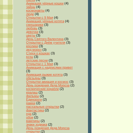
Анимация чёрные кошки
(4)
зайцы
(4)
космонавты
(4)
люди
(4)
Открытки с 9 Мая
(4)
Анимация чёрные котята
(4)
смешарики
(3)
любовь
(3)
девочки
(3)
цветы
(3)
День Святого Валентина
(3)
Открытки с Днём учителя
(3)
кролики
(3)
дед мороз
(3)
Стихи о кошках
(3)
козы
(3)
детские песни
(3)
Открытки с 1 Мая
(3)
Анимация с надписями привет
(3)
Анимация рыжие котята
(3)
обезьяны
(3)
Открытки авиация и космос
(3)
День рождения Деда Мороза
(2)
космические корабли
(2)
ералаш
(2)
фильмы
(2)
Единороги
(2)
рамки
(2)
пасхальные открытки
(2)
фантастика
(2)
еда
(2)
обои
(2)
вампиры
(2)
знаки зодиака
(2)
День рождения Деда Мороза
открытки
(2)