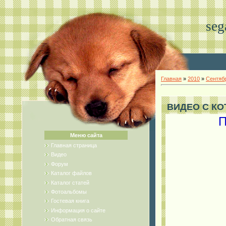
seg
Главная
»
2010
»
Сентяб
ВИДЕО С КОТ
П
Меню сайта
Главная страница
Видео
Форум
Каталог файлов
Каталог статей
Фотоальбомы
Гостевая книга
Информация о сайте
Обратная связь