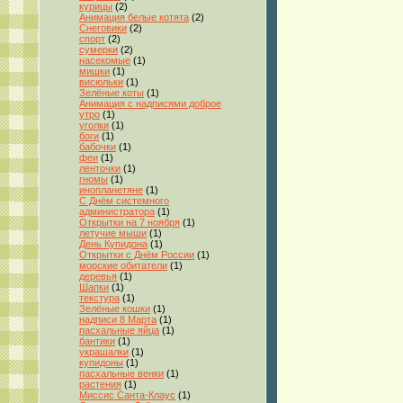
курицы
(2)
Анимация белые котята
(2)
Снеговики
(2)
спорт
(2)
сумерки
(2)
насекомые
(1)
мишки
(1)
висюльки
(1)
Зелёные коты
(1)
Анимация с надписями доброе
утро
(1)
уголки
(1)
боги
(1)
бабочки
(1)
феи
(1)
ленточки
(1)
гномы
(1)
инопланетяне
(1)
С Днём системного
администратора
(1)
Открытки на 7 ноября
(1)
летучие мыши
(1)
День Купидона
(1)
Открытки с Днём России
(1)
морские обитатели
(1)
деревья
(1)
Шапки
(1)
текстура
(1)
Зелёные кошки
(1)
надписи 8 Марта
(1)
пасхальные яйца
(1)
бантики
(1)
украшалки
(1)
купидоны
(1)
пасхальные венки
(1)
растения
(1)
Миссис Санта-Клаус
(1)