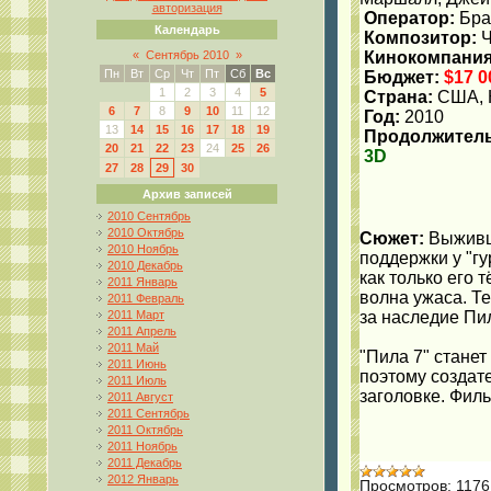
авторизация
Оператор:
Бра
Календарь
Композитор:
Ч
«
Сентябрь 2010
»
Кинокомпания
Пн
Вт
Ср
Чт
Пт
Сб
Вс
Бюджет:
$17 0
1
2
3
4
5
Страна:
США, 
6
7
8
9
10
11
12
Год:
2010
13
14
15
16
17
18
19
Продолжитель
20
21
22
23
24
25
26
3D
27
28
29
30
Архив записей
2010 Сентябрь
2010 Октябрь
Сюжет:
Выживш
2010 Ноябрь
поддержки у "г
2010 Декабрь
как только его 
2011 Январь
волна ужаса. Т
2011 Февраль
2011 Март
за наследие Пи
2011 Апрель
2011 Май
"Пила 7" стане
2011 Июнь
поэтому создат
2011 Июль
заголовке. Фил
2011 Август
2011 Сентябрь
2011 Октябрь
2011 Ноябрь
2011 Декабрь
2012 Январь
Просмотров:
1176