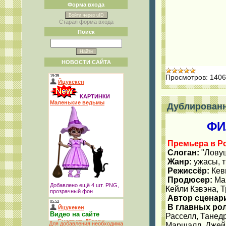
Форма входа
Войти через uID
Старая форма входа
Поиск
НОВОСТИ САЙТА
Просмотров:
1406
Дублированн
ФИ
Премьера в Ро
Слоган:
"Лову
Жанр:
ужасы, т
Режиссёр:
Кев
Продюсер:
Мар
Кейли Кэвэна, 
Автор сценар
В главных рол
Расселл, Танед
Для добавления необходима
Маршалл, Джейм