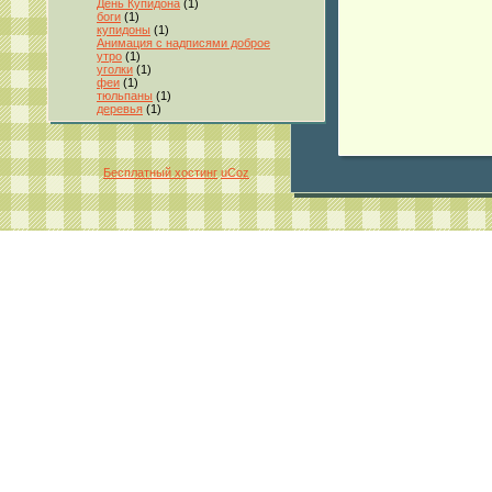
День Купидона
(1)
боги
(1)
купидоны
(1)
Анимация с надписями доброе
утро
(1)
уголки
(1)
феи
(1)
тюльпаны
(1)
деревья
(1)
Бесплатный хостинг
uCoz