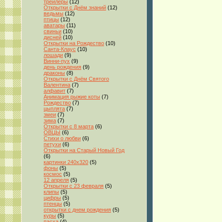
трейлеры
(12)
Открытки с Днём знаний
(12)
ведьмы
(12)
птицы
(12)
аватары
(11)
свиньи
(10)
дисней
(10)
Открытки на Рождество
(10)
Санта-Клаус
(10)
лошади
(9)
Винни-пух
(9)
день рождения
(9)
драконы
(8)
Открытки с Днём Святого
Валентина
(7)
алфавит
(7)
Анимация рыжие коты
(7)
Рождество
(7)
цыплята
(7)
змеи
(7)
зима
(7)
Открытки с 8 марта
(6)
ОВЦЫ
(6)
Стихи о любви
(6)
петухи
(6)
Открытки на Старый Новый Год
(6)
картинки 240x320
(5)
фоны
(5)
космос
(5)
12 апреля
(5)
Открытки с 23 февраля
(5)
клипы
(5)
цифры
(5)
птенцы
(5)
открытки с днем рождения
(5)
куры
(5)
пасха
(4)