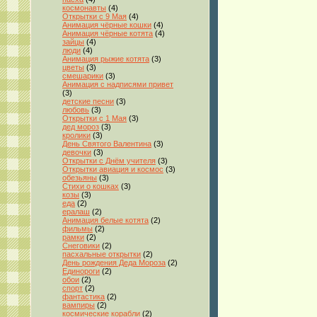
космонавты
(4)
Открытки с 9 Мая
(4)
Анимация чёрные кошки
(4)
Анимация чёрные котята
(4)
зайцы
(4)
люди
(4)
Анимация рыжие котята
(3)
цветы
(3)
смешарики
(3)
Анимация с надписями привет
(3)
детские песни
(3)
любовь
(3)
Открытки с 1 Мая
(3)
дед мороз
(3)
кролики
(3)
День Святого Валентина
(3)
девочки
(3)
Открытки с Днём учителя
(3)
Открытки авиация и космос
(3)
обезьяны
(3)
Стихи о кошках
(3)
козы
(3)
еда
(2)
ералаш
(2)
Анимация белые котята
(2)
фильмы
(2)
рамки
(2)
Снеговики
(2)
пасхальные открытки
(2)
День рождения Деда Мороза
(2)
Единороги
(2)
обои
(2)
спорт
(2)
фантастика
(2)
вампиры
(2)
космические корабли
(2)