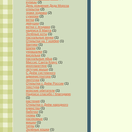
курицы
(2)
День рождения Деда Мороза
открытки
(2)
знаки зодиака
(2)
сумерки
(2)
ветки
(1)
девушки
(1)
ветки с ягодами
(1)
надписи 8 Марта
(1)
Зелёные коты
(1)
пасхальные венки
(1)
Открытки на 7 ноября
(1)
бантики
(1)
Шапки
(1)
украшалки
(1)
висюльки
(1)
пасхальные яйца
(1)
Миссис Санта-Клаус
(1)
инопланетяне
(1)
летучие мыши
(1)
С Днём системного
администратора
(1)
ленточки
(1)
Открытки с Днём России
(1)
текстура
(1)
морские обитатели
(1)
Надписи спасибо / благодарю
(1)
растения
(1)
Открытки с Днём народного
единства
(1)
бабочки
(1)
гномы
(1)
насекомые
(1)
мишки
(1)
тигры
(1)
Зелёные кошки
(1)