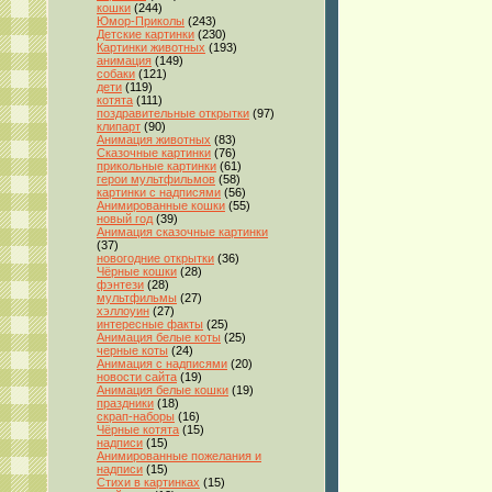
кошки
(244)
Юмор-Приколы
(243)
Детские картинки
(230)
Картинки животных
(193)
анимация
(149)
собаки
(121)
дети
(119)
котята
(111)
поздравительные открытки
(97)
клипарт
(90)
Анимация животных
(83)
Сказочные картинки
(76)
прикольные картинки
(61)
герои мультфильмов
(58)
картинки с надписями
(56)
Анимированные кошки
(55)
новый год
(39)
Анимация сказочные картинки
(37)
новогодние открытки
(36)
Чёрные кошки
(28)
фэнтези
(28)
мультфильмы
(27)
хэллоуин
(27)
интересные факты
(25)
Анимация белые коты
(25)
черные коты
(24)
Анимация с надписями
(20)
новости сайта
(19)
Анимация белые кошки
(19)
праздники
(18)
скрап-наборы
(16)
Чёрные котята
(15)
надписи
(15)
Анимированные пожелания и
надписи
(15)
Стихи в картинках
(15)