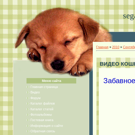
seg
Главная
»
2010
»
Сентяб
ВИДЕО КОШКИ
Забавное
Меню сайта
Главная страница
Видео
Форум
Каталог файлов
Каталог статей
Фотоальбомы
Гостевая книга
Информация о сайте
Обратная связь