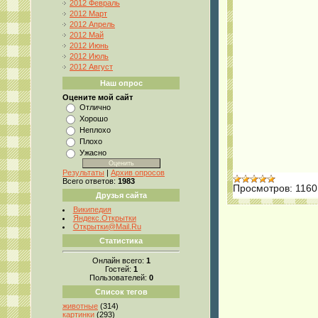
2012 Февраль
2012 Март
2012 Апрель
2012 Май
2012 Июнь
2012 Июль
2012 Август
Наш опрос
Оцените мой сайт
Отлично
Хорошо
Неплохо
Плохо
Ужасно
Результаты
|
Архив опросов
Всего ответов:
1983
Просмотров:
1160
Друзья сайта
Википедия
Яндекс.Открытки
Открытки@Mail.Ru
Статистика
Онлайн всего:
1
Гостей:
1
Пользователей:
0
Список тегов
животные
(314)
картинки
(293)