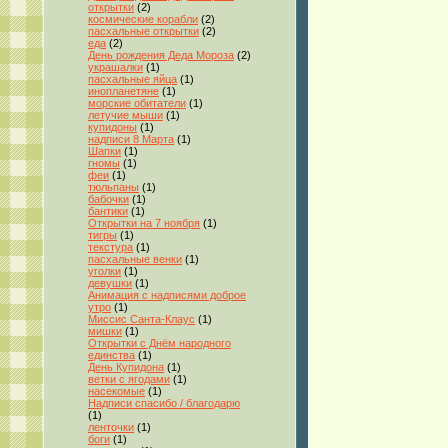
открытки
(2)
космические корабли
(2)
пасхальные открытки
(2)
еда
(2)
День рождения Деда Мороза
(2)
украшалки
(1)
пасхальные яйца
(1)
инопланетяне
(1)
морские обитатели
(1)
летучие мыши
(1)
купидоны
(1)
надписи 8 Марта
(1)
Шапки
(1)
гномы
(1)
феи
(1)
тюльпаны
(1)
бабочки
(1)
бантики
(1)
Открытки на 7 ноября
(1)
тигры
(1)
текстура
(1)
пасхальные венки
(1)
уголки
(1)
девушки
(1)
Анимация с надписями доброе
утро
(1)
Миссис Санта-Клаус
(1)
мишки
(1)
Открытки с Днём народного
единства
(1)
День Купидона
(1)
ветки с ягодами
(1)
насекомые
(1)
Надписи спасибо / благодарю
(1)
ленточки
(1)
боги
(1)