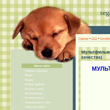
seg
Главная
»
2010
»
Октябр
Мультфильм 
качества)
Меню сайта
МУЛЬТ
Главная страница
Видео
Форум
Каталог файлов
Каталог статей
Фотоальбомы
Гостевая книга
Информация о сайте
Обратная связь