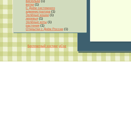
висюльки
(1)
ветки
(1)
С Днём системного
администратора
(1)
Зелёные кошки
(1)
деревья
(1)
Зелёные коты
(1)
растения
(1)
Открытки с Днём России
(1)
Бесплатный хостинг
uCoz