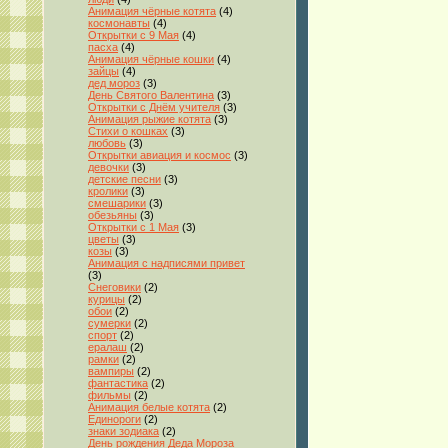
Анимация чёрные котята
(4)
космонавты
(4)
Открытки с 9 Мая
(4)
пасха
(4)
Анимация чёрные кошки
(4)
зайцы
(4)
дед мороз
(3)
День Святого Валентина
(3)
Открытки с Днём учителя
(3)
Анимация рыжие котята
(3)
Стихи о кошках
(3)
любовь
(3)
Открытки авиация и космос
(3)
девочки
(3)
детские песни
(3)
кролики
(3)
смешарики
(3)
обезьяны
(3)
Открытки с 1 Мая
(3)
цветы
(3)
козы
(3)
Анимация с надписями привет
(3)
Снеговики
(2)
курицы
(2)
обои
(2)
сумерки
(2)
спорт
(2)
ералаш
(2)
рамки
(2)
вампиры
(2)
фантастика
(2)
фильмы
(2)
Анимация белые котята
(2)
Единороги
(2)
знаки зодиака
(2)
День рождения Деда Мороза