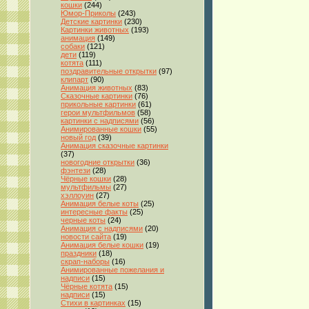
кошки
(244)
Юмор-Приколы
(243)
Детские картинки
(230)
Картинки животных
(193)
анимация
(149)
собаки
(121)
дети
(119)
котята
(111)
поздравительные открытки
(97)
клипарт
(90)
Анимация животных
(83)
Сказочные картинки
(76)
прикольные картинки
(61)
герои мультфильмов
(58)
картинки с надписями
(56)
Анимированные кошки
(55)
новый год
(39)
Анимация сказочные картинки
(37)
новогодние открытки
(36)
фэнтези
(28)
Чёрные кошки
(28)
мультфильмы
(27)
хэллоуин
(27)
Анимация белые коты
(25)
интересные факты
(25)
черные коты
(24)
Анимация с надписями
(20)
новости сайта
(19)
Анимация белые кошки
(19)
праздники
(18)
скрап-наборы
(16)
Анимированные пожелания и
надписи
(15)
Чёрные котята
(15)
надписи
(15)
Стихи в картинках
(15)