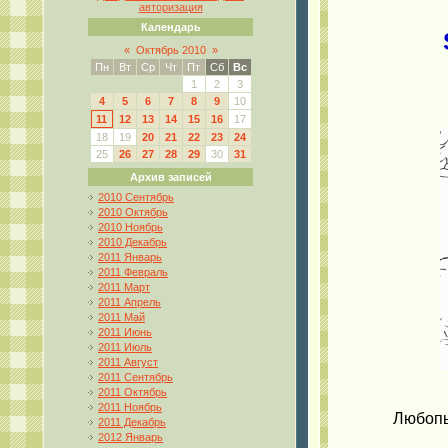
авторизация
Календарь
«
Октябрь 2010
»
Пн
Вт
Ср
Чт
Пт
Сб
Вс
1
2
3
4
5
6
7
8
9
10
11
12
13
14
15
16
17
18
19
20
21
22
23
24
25
26
27
28
29
30
31
Архив записей
2010 Сентябрь
2010 Октябрь
2010 Ноябрь
2010 Декабрь
2011 Январь
2011 Февраль
2011 Март
2011 Апрель
2011 Май
2011 Июнь
2011 Июль
2011 Август
2011 Сентябрь
2011 Октябрь
2011 Ноябрь
Любопы
2011 Декабрь
2012 Январь