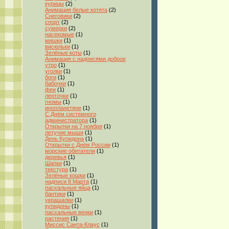
курицы
(2)
Анимация белые котята
(2)
Снеговики
(2)
спорт
(2)
сумерки
(2)
насекомые
(1)
мишки
(1)
висюльки
(1)
Зелёные коты
(1)
Анимация с надписями доброе
утро
(1)
уголки
(1)
боги
(1)
бабочки
(1)
феи
(1)
ленточки
(1)
гномы
(1)
инопланетяне
(1)
С Днём системного
администратора
(1)
Открытки на 7 ноября
(1)
летучие мыши
(1)
День Купидона
(1)
Открытки с Днём России
(1)
морские обитатели
(1)
деревья
(1)
Шапки
(1)
текстура
(1)
Зелёные кошки
(1)
надписи 8 Марта
(1)
пасхальные яйца
(1)
бантики
(1)
украшалки
(1)
купидоны
(1)
пасхальные венки
(1)
растения
(1)
Миссис Санта-Клаус
(1)