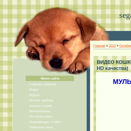
seg
Главная
»
2010
»
Октябр
ВИДЕО КОШКИ:
HD качества)
Меню сайта
МУЛЬТ
Главная страница
Видео
Форум
Каталог файлов
Каталог статей
Фотоальбомы
Гостевая книга
Информация о сайте
Обратная связь