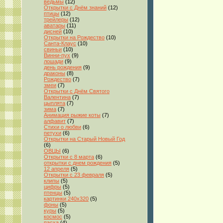
ведьмы
(12)
Открытки с Днём знаний
(12)
птицы
(12)
трейлеры
(12)
аватары
(11)
дисней
(10)
Открытки на Рождество
(10)
Санта-Клаус
(10)
свиньи
(10)
Винни-пух
(9)
лошади
(9)
день рождения
(9)
драконы
(8)
Рождество
(7)
змеи
(7)
Открытки с Днём Святого
Валентина
(7)
цыплята
(7)
зима
(7)
Анимация рыжие коты
(7)
алфавит
(7)
Стихи о любви
(6)
петухи
(6)
Открытки на Старый Новый Год
(6)
ОВЦЫ
(6)
Открытки с 8 марта
(6)
открытки с днем рождения
(5)
12 апреля
(5)
Открытки с 23 февраля
(5)
клипы
(5)
цифры
(5)
птенцы
(5)
картинки 240x320
(5)
фоны
(5)
куры
(5)
космос
(5)
пасха
(4)