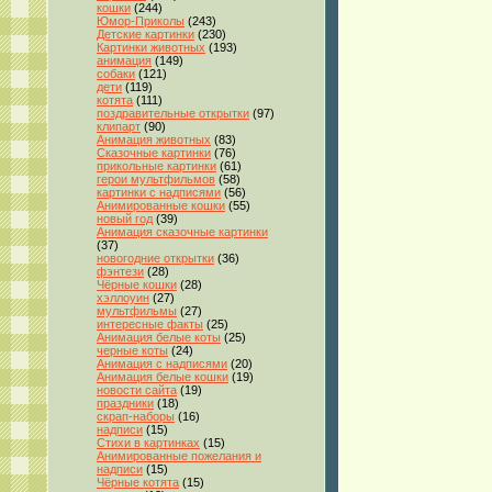
кошки
(244)
Юмор-Приколы
(243)
Детские картинки
(230)
Картинки животных
(193)
анимация
(149)
собаки
(121)
дети
(119)
котята
(111)
поздравительные открытки
(97)
клипарт
(90)
Анимация животных
(83)
Сказочные картинки
(76)
прикольные картинки
(61)
герои мультфильмов
(58)
картинки с надписями
(56)
Анимированные кошки
(55)
новый год
(39)
Анимация сказочные картинки
(37)
новогодние открытки
(36)
фэнтези
(28)
Чёрные кошки
(28)
хэллоуин
(27)
мультфильмы
(27)
интересные факты
(25)
Анимация белые коты
(25)
черные коты
(24)
Анимация с надписями
(20)
Анимация белые кошки
(19)
новости сайта
(19)
праздники
(18)
скрап-наборы
(16)
надписи
(15)
Стихи в картинках
(15)
Анимированные пожелания и
надписи
(15)
Чёрные котята
(15)