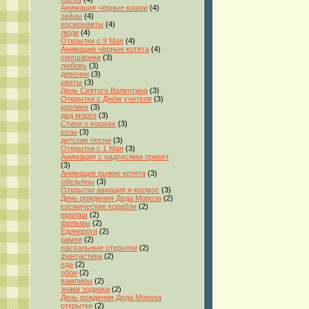
Анимация чёрные кошки
(4)
зайцы
(4)
космонавты
(4)
люди
(4)
Открытки с 9 Мая
(4)
Анимация чёрные котята
(4)
смешарики
(3)
любовь
(3)
девочки
(3)
цветы
(3)
День Святого Валентина
(3)
Открытки с Днём учителя
(3)
кролики
(3)
дед мороз
(3)
Стихи о кошках
(3)
козы
(3)
детские песни
(3)
Открытки с 1 Мая
(3)
Анимация с надписями привет
(3)
Анимация рыжие котята
(3)
обезьяны
(3)
Открытки авиация и космос
(3)
День рождения Деда Мороза
(2)
космические корабли
(2)
ералаш
(2)
фильмы
(2)
Единороги
(2)
рамки
(2)
пасхальные открытки
(2)
фантастика
(2)
еда
(2)
обои
(2)
вампиры
(2)
знаки зодиака
(2)
День рождения Деда Мороза
открытки
(2)