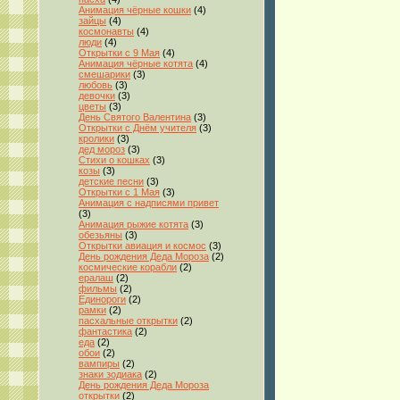
Анимация чёрные кошки
(4)
зайцы
(4)
космонавты
(4)
люди
(4)
Открытки с 9 Мая
(4)
Анимация чёрные котята
(4)
смешарики
(3)
любовь
(3)
девочки
(3)
цветы
(3)
День Святого Валентина
(3)
Открытки с Днём учителя
(3)
кролики
(3)
дед мороз
(3)
Стихи о кошках
(3)
козы
(3)
детские песни
(3)
Открытки с 1 Мая
(3)
Анимация с надписями привет
(3)
Анимация рыжие котята
(3)
обезьяны
(3)
Открытки авиация и космос
(3)
День рождения Деда Мороза
(2)
космические корабли
(2)
ералаш
(2)
фильмы
(2)
Единороги
(2)
рамки
(2)
пасхальные открытки
(2)
фантастика
(2)
еда
(2)
обои
(2)
вампиры
(2)
знаки зодиака
(2)
День рождения Деда Мороза
открытки
(2)