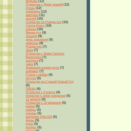
ведьмы
(12)
Открытки с Днём знаний
(12)
птицы
(12)
трейлеры
(12)
аватары
(11)
дисней
(10)
Открытки на Рождество
(10)
Санта-Клаус
(10)
свиньи
(10)
Винни-пух
(9)
лошади
(9)
день рождения
(9)
драконы
(8)
Рождество
(7)
змеи
(7)
Открытки с Днём Святого
Валентина
(7)
цыплята
(7)
зима
(7)
Анимация рыжие коты
(7)
алфавит
(7)
Стихи о любви
(6)
петухи
(6)
Открытки на Старый Новый Год
(6)
ОВЦЫ
(6)
Открытки с 8 марта
(6)
открытки с днем рождения
(5)
12 апреля
(5)
Открытки с 23 февраля
(5)
клипы
(5)
цифры
(5)
птенцы
(5)
картинки 240x320
(5)
фоны
(5)
куры
(5)
космос
(5)
пасха
(4)