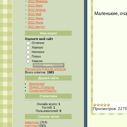
2012 Февраль
2012 Март
2012 Апрель
Маленькие, оч
2012 Май
2012 Июнь
2012 Июль
2012 Август
Наш опрос
Оцените мой сайт
Отлично
Хорошо
Неплохо
Плохо
Ужасно
Результаты
|
Архив опросов
Всего ответов:
1983
Друзья сайта
Википедия
Яндекс.Открытки
Открытки@Mail.Ru
Статистика
Онлайн всего:
1
Гостей:
1
Просмотров:
2275
Пользователей:
0
Список тегов
животные
(314)
картинки
(293)