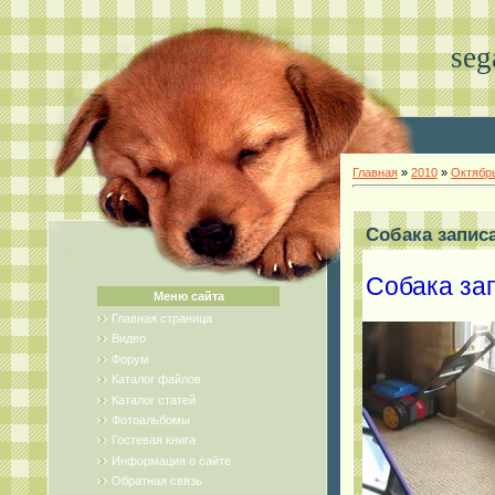
seg
Главная
»
2010
»
Октябр
Собака запис
Собака за
Меню сайта
Главная страница
Видео
Форум
Каталог файлов
Каталог статей
Фотоальбомы
Гостевая книга
Информация о сайте
Обратная связь