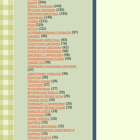
кошки
(244)
Юмор-Приколы
(243)
Детские картинки
(230)
Картинки животных
(193)
анимация
(149)
собаки
(121)
дети
(119)
котята
(111)
поздравительные открытки
(97)
клипарт
(90)
Анимация животных
(83)
Сказочные картинки
(76)
прикольные картинки
(61)
герои мультфильмов
(58)
картинки с надписями
(56)
Анимированные кошки
(55)
новый год
(39)
Анимация сказочные картинки
(37)
новогодние открытки
(36)
фэнтези
(28)
Чёрные кошки
(28)
хэллоуин
(27)
мультфильмы
(27)
интересные факты
(25)
Анимация белые коты
(25)
черные коты
(24)
Анимация с надписями
(20)
Анимация белые кошки
(19)
новости сайта
(19)
праздники
(18)
скрап-наборы
(16)
надписи
(15)
Стихи в картинках
(15)
Анимированные пожелания и
надписи
(15)
Чёрные котята
(15)