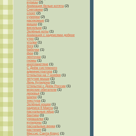
курицы
(2)
Анимация белые котята
(2)
Снеговики
(2)
спорт
(2)
сумерки
(2)
насекомые
(1)
мишки
(1)
висюльки
(1)
Зелёные коты
(1)
Анимация с надписями доброе
утро
(1)
уголки
(1)
боги
(1)
бабочки
(1)
феи
(1)
ленточки
(1)
гномы
(1)
инопланетяне
(1)
С Днём системного
администратора
(1)
Открытки на 7 ноября
(1)
летучие мыши
(1)
День Купидона
(1)
Открытки с Днём России
(1)
морские обитатели
(1)
деревья
(1)
Шапки
(1)
текстура
(1)
Зелёные кошки
(1)
надписи 8 Марта
(1)
пасхальные яйца
(1)
бантики
(1)
украшалки
(1)
купидоны
(1)
пасхальные венки
(1)
растения
(1)
Миссис Санта-Клаус
(1)