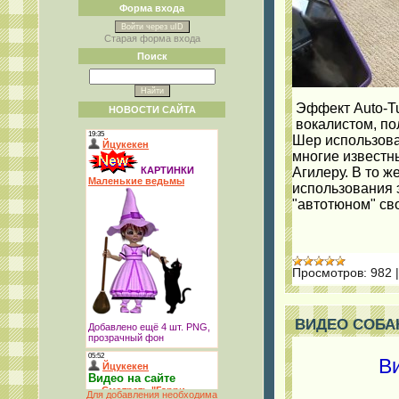
Форма входа
Войти через uID
Старая форма входа
Поиск
Эффект Auto-Tu
НОВОСТИ САЙТА
вокалистом, пол
Шер использова
многие известн
Агилеру. В то 
использования 
"автотюном" св
Просмотров:
982
ВИДЕО СОБАК 
В
Для добавления необходима