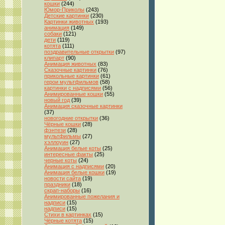
кошки
(244)
Юмор-Приколы
(243)
Детские картинки
(230)
Картинки животных
(193)
анимация
(149)
собаки
(121)
дети
(119)
котята
(111)
поздравительные открытки
(97)
клипарт
(90)
Анимация животных
(83)
Сказочные картинки
(76)
прикольные картинки
(61)
герои мультфильмов
(58)
картинки с надписями
(56)
Анимированные кошки
(55)
новый год
(39)
Анимация сказочные картинки
(37)
новогодние открытки
(36)
Чёрные кошки
(28)
фэнтези
(28)
мультфильмы
(27)
хэллоуин
(27)
Анимация белые коты
(25)
интересные факты
(25)
черные коты
(24)
Анимация с надписями
(20)
Анимация белые кошки
(19)
новости сайта
(19)
праздники
(18)
скрап-наборы
(16)
Анимированные пожелания и
надписи
(15)
надписи
(15)
Стихи в картинках
(15)
Чёрные котята
(15)