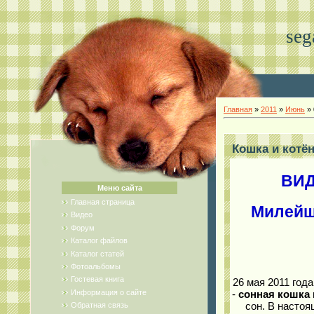
seg
Главная
»
2011
»
Июнь
»
Кошка и котё
ВИД
Меню сайта
Главная страница
Милейше
Видео
Форум
Каталог файлов
Каталог статей
Фотоальбомы
Гостевая книга
26 мая 2011 год
Информация о сайте
-
сонная кошка 
сон. В насто
Обратная связь