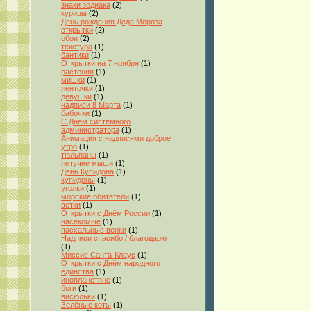
знаки зодиака
(2)
курицы
(2)
День рождения Деда Мороза
открытки
(2)
обои
(2)
текстура
(1)
бантики
(1)
Открытки на 7 ноября
(1)
растения
(1)
мишки
(1)
ленточки
(1)
девушки
(1)
надписи 8 Марта
(1)
бабочки
(1)
С Днём системного
администратора
(1)
Анимация с надписями доброе
утро
(1)
тюльпаны
(1)
летучие мыши
(1)
День Купидона
(1)
купидоны
(1)
уголки
(1)
морские обитатели
(1)
ветки
(1)
Открытки с Днём России
(1)
насекомые
(1)
пасхальные венки
(1)
Надписи спасибо / благодарю
(1)
Миссис Санта-Клаус
(1)
Открытки с Днём народного
единства
(1)
инопланетяне
(1)
боги
(1)
висюльки
(1)
Зелёные коты
(1)