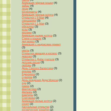
Анимация чёрные кошки
(4)
зайцы
(4)
люди
(4)
космонавты
(4)
Анимация чёрные котята
(4)
Открытки с 9 Мая
(4)
смешарики
(3)
Открытки с 1 Мая
(3)
обезьяны
(3)
козы
(3)
кролики
(3)
Анимация рыжие котята
(3)
Стихи о кошках
(3)
дед мороз
(3)
Анимация с надписями привет
(3)
цветы
(3)
Открытки авиация и космос
(3)
девочки
(3)
Открытки с Днём учителя
(3)
детские песни
(3)
любовь
(3)
День Святого Валентина
(3)
ералаш
(2)
Единороги
(2)
сумерки
(2)
День рождения Деда Мороза
(2)
еда
(2)
рамки
(2)
фантастика
(2)
фильмы
(2)
вампиры
(2)
Снеговики
(2)
Анимация белые котята
(2)
спорт
(2)
пасхальные открытки
(2)
космические корабли
(2)