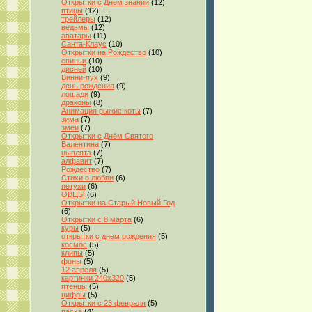
Открытки с Днём знаний
(12)
птицы
(12)
трейлеры
(12)
ведьмы
(12)
аватары
(11)
Санта-Клаус
(10)
Открытки на Рождество
(10)
свиньи
(10)
дисней
(10)
Винни-пух
(9)
день рождения
(9)
лошади
(9)
драконы
(8)
Анимация рыжие коты
(7)
зима
(7)
змеи
(7)
Открытки с Днём Святого
Валентина
(7)
цыплята
(7)
алфавит
(7)
Рождество
(7)
Стихи о любви
(6)
петухи
(6)
ОВЦЫ
(6)
Открытки на Старый Новый Год
(6)
Открытки с 8 марта
(6)
куры
(5)
открытки с днем рождения
(5)
космос
(5)
клипы
(5)
фоны
(5)
12 апреля
(5)
картинки 240x320
(5)
птенцы
(5)
цифры
(5)
Открытки с 23 февраля
(5)
пасха
(4)