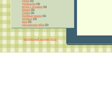
тигры
(1)
украшалки
(1)
ветки с ягодами
(1)
Шапки
(1)
гномы
(1)
Зелёные кошки
(1)
деревья
(1)
феи
(1)
пасхальные яйца
(1)
Бесплатный хостинг
uCoz