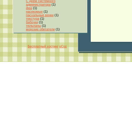
С Днём системного
администратора
(1)
феи
(1)
насекомые
(1)
пасхальные венки
(1)
текстура
(1)
бабочки
(1)
тюльпаны
(1)
морские обитатели
(1)
Бесплатный хостинг
uCoz