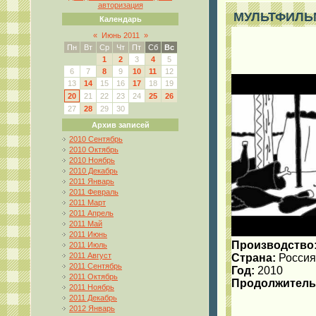
авторизация
МУЛЬТФИЛЬМ:
Календарь
«
Июнь 2011
»
Пн
Вт
Ср
Чт
Пт
Сб
Вс
1
2
3
4
5
6
7
8
9
10
11
12
13
14
15
16
17
18
19
20
21
22
23
24
25
26
27
28
29
30
Архив записей
2010 Сентябрь
2010 Октябрь
2010 Ноябрь
2010 Декабрь
2011 Январь
2011 Февраль
2011 Март
2011 Апрель
2011 Май
2011 Июнь
Производство
2011 Июль
2011 Август
Страна:
Россия
2011 Сентябрь
Год:
2010
2011 Октябрь
Продолжитель
2011 Ноябрь
2011 Декабрь
2012 Январь