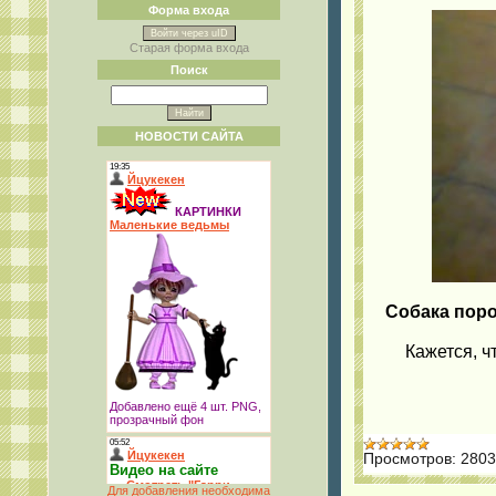
Форма входа
Войти через uID
Старая форма входа
Поиск
НОВОСТИ САЙТА
Собака поро
Кажется, ч
Просмотров:
2803
Для добавления необходима