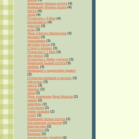
Анимация чёрные котята
(4)
Анимация чёрные кошки
(4)
пасха
(4)
люди
(4)
Открытки с 9 Мая
(4)
космонавты
(4)
девочки
(3)
козы
(3)
День Святого Валентина
(3)
кролики
(3)
смешарики
(3)
детские песни
(3)
Стихи о кошках
(3)
Открытки с 1 Мая
(3)
дед мороз
(3)
Открытки с Днём учителя
(3)
Анимация рыжие котята
(3)
любовь
(3)
Анимация с надписями привет
(3)
Открытки авиация и космос
(3)
обезьяны
(3)
цветы
(3)
ералаш
(2)
обои
(2)
День рождения Деда Мороза
(2)
рамки
(2)
вампиры
(2)
Снеговики
(2)
знаки зодиака
(2)
спорт
(2)
Анимация белые котята
(2)
пасхальные открытки
(2)
фантастика
(2)
Единороги
(2)
фильмы
(2)
космические корабли
(2)