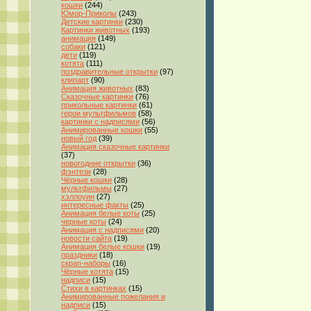
кошки
(244)
Юмор-Приколы
(243)
Детские картинки
(230)
Картинки животных
(193)
анимация
(149)
собаки
(121)
дети
(119)
котята
(111)
поздравительные открытки
(97)
клипарт
(90)
Анимация животных
(83)
Сказочные картинки
(76)
прикольные картинки
(61)
герои мультфильмов
(58)
картинки с надписями
(56)
Анимированные кошки
(55)
новый год
(39)
Анимация сказочные картинки
(37)
новогодние открытки
(36)
фэнтези
(28)
Чёрные кошки
(28)
мультфильмы
(27)
хэллоуин
(27)
интересные факты
(25)
Анимация белые коты
(25)
черные коты
(24)
Анимация с надписями
(20)
новости сайта
(19)
Анимация белые кошки
(19)
праздники
(18)
скрап-наборы
(16)
Чёрные котята
(15)
надписи
(15)
Стихи в картинках
(15)
Анимированные пожелания и
надписи
(15)