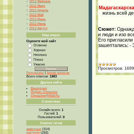
2012 Февраль
2012 Март
Мадагаскарска
2012 Апрель
жизнь всей де
2012 Май
2012 Июнь
2012 Июль
2012 Август
Сюжет:
Однажды
и люди и изо вс
Наш опрос
Его пригласили 
Оцените мой сайт
зашептались: - 
Отлично
Хорошо
Неплохо
Плохо
Ужасно
Просмотров:
1699
Результаты
|
Архив опросов
Всего ответов:
1983
Друзья сайта
Википедия
Яндекс.Открытки
Открытки@Mail.Ru
Статистика
Онлайн всего:
1
Гостей:
1
Пользователей:
0
Список тегов
животные
(314)
картинки
(293)