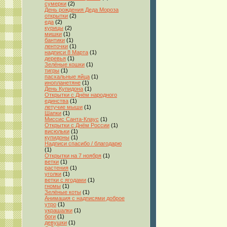
сумерки
(2)
День рождения Деда Мороза
открытки
(2)
еда
(2)
курицы
(2)
мишки
(1)
бантики
(1)
ленточки
(1)
надписи 8 Марта
(1)
деревья
(1)
Зелёные кошки
(1)
тигры
(1)
пасхальные яйца
(1)
инопланетяне
(1)
День Купидона
(1)
Открытки с Днём народного
единства
(1)
летучие мыши
(1)
Шапки
(1)
Миссис Санта-Клаус
(1)
Открытки с Днём России
(1)
висюльки
(1)
купидоны
(1)
Надписи спасибо / благодарю
(1)
Открытки на 7 ноября
(1)
ветки
(1)
растения
(1)
уголки
(1)
ветки с ягодами
(1)
гномы
(1)
Зелёные коты
(1)
Анимация с надписями доброе
утро
(1)
украшалки
(1)
боги
(1)
девушки
(1)