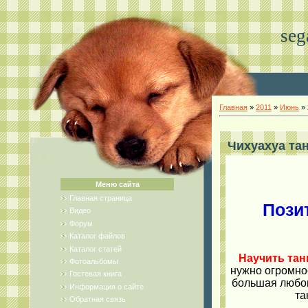
seg
Главная
»
2011
»
Июнь
»
Чихуахуа та
Меню сайта
Главная страница
Пози
Видео
Форум
Каталог файлов
Каталог статей
Научить тан
Фотоальбомы
нужно огромно
Гостевая книга
большая любов
Информация о сайте
та
Обратная связь