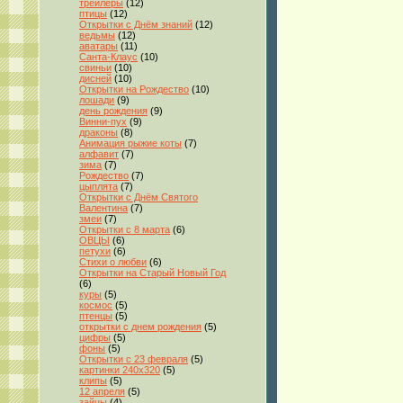
трейлеры
(12)
птицы
(12)
Открытки с Днём знаний
(12)
ведьмы
(12)
аватары
(11)
Санта-Клаус
(10)
свиньи
(10)
дисней
(10)
Открытки на Рождество
(10)
лошади
(9)
день рождения
(9)
Винни-пух
(9)
драконы
(8)
Анимация рыжие коты
(7)
алфавит
(7)
зима
(7)
Рождество
(7)
цыплята
(7)
Открытки с Днём Святого
Валентина
(7)
змеи
(7)
Открытки с 8 марта
(6)
ОВЦЫ
(6)
петухи
(6)
Стихи о любви
(6)
Открытки на Старый Новый Год
(6)
куры
(5)
космос
(5)
птенцы
(5)
открытки с днем рождения
(5)
цифры
(5)
фоны
(5)
Открытки с 23 февраля
(5)
картинки 240x320
(5)
клипы
(5)
12 апреля
(5)
зайцы
(4)