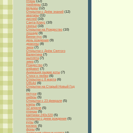
птицы
(12)
трейлеры
(12)
ведьмы
(12)
Открытки с Днём знаний
(12)
аватары
(11)
дисней
(10)
Санта-Клаус
(10)
свиньи
(10)
Открытки на Рождество
(10)
лошади
(9)
Винни-пух
(9)
день рождения
(9)
драконы
(8)
змеи
(7)
Открытки с Днём Святого
Валентина
(7)
цыплята
(7)
зима
(7)
Рождество
(7)
алфавит
(7)
Анимация рыжие коты
(7)
Стихи о любви
(6)
Открытки с 8 марта
(6)
ОВЦЫ
(6)
Открытки на Старый Новый Год
(6)
петухи
(6)
цифры
(5)
Открытки с 23 февраля
(5)
клипы
(5)
12 апреля
(5)
птенцы
(5)
картинки 240x320
(5)
открытки с днем рождения
(5)
куры
(5)
космос
(5)
фоны
(5)
Анимация чёрные котята
(4)