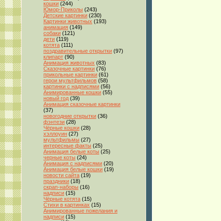
кошки
(244)
Юмор-Приколы
(243)
Детские картинки
(230)
Картинки животных
(193)
анимация
(149)
собаки
(121)
дети
(119)
котята
(111)
поздравительные открытки
(97)
клипарт
(90)
Анимация животных
(83)
Сказочные картинки
(76)
прикольные картинки
(61)
герои мультфильмов
(58)
картинки с надписями
(56)
Анимированные кошки
(55)
новый год
(39)
Анимация сказочные картинки
(37)
новогодние открытки
(36)
фэнтези
(28)
Чёрные кошки
(28)
хэллоуин
(27)
мультфильмы
(27)
интересные факты
(25)
Анимация белые коты
(25)
черные коты
(24)
Анимация с надписями
(20)
Анимация белые кошки
(19)
новости сайта
(19)
праздники
(18)
скрап-наборы
(16)
надписи
(15)
Чёрные котята
(15)
Стихи в картинках
(15)
Анимированные пожелания и
надписи
(15)