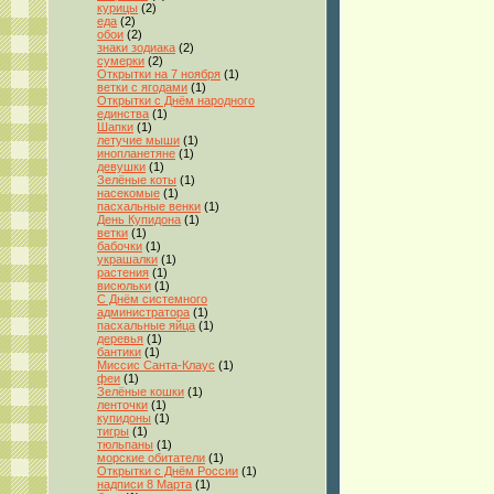
курицы
(2)
еда
(2)
обои
(2)
знаки зодиака
(2)
сумерки
(2)
Открытки на 7 ноября
(1)
ветки с ягодами
(1)
Открытки с Днём народного
единства
(1)
Шапки
(1)
летучие мыши
(1)
инопланетяне
(1)
девушки
(1)
Зелёные коты
(1)
насекомые
(1)
пасхальные венки
(1)
День Купидона
(1)
ветки
(1)
бабочки
(1)
украшалки
(1)
растения
(1)
висюльки
(1)
С Днём системного
администратора
(1)
пасхальные яйца
(1)
деревья
(1)
бантики
(1)
Миссис Санта-Клаус
(1)
феи
(1)
Зелёные кошки
(1)
ленточки
(1)
купидоны
(1)
тигры
(1)
тюльпаны
(1)
морские обитатели
(1)
Открытки с Днём России
(1)
надписи 8 Марта
(1)