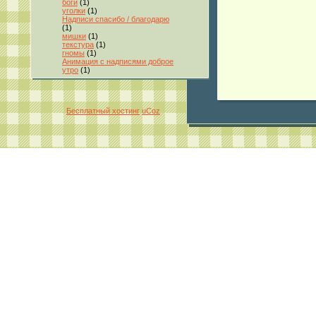
боги
(1)
уголки
(1)
Надписи спасибо / благодарю
(1)
мишки
(1)
текстура
(1)
гномы
(1)
Анимация с надписями доброе
утро
(1)
Бесплатный хостинг
uCoz