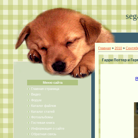
seg
Главная
»
2010
»
Сентяб
Гарри Поттер и Ге
В
Меню сайта
Главная страница
Видео
Форум
Каталог файлов
Каталог статей
Фотоальбомы
Гостевая книга
Информация о сайте
Обратная связь