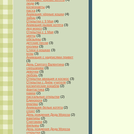
люди
(4)
космонавты
(4)
пасха
(4)
Анимация чёрные кошки
(4)
зайцы
(4)
Открытки с 9 Мая
(4)
Анимация рыжие котята
(3)
дед мороз
(3)
Открытки с 1 Мая
(3)
цветы
(3)
обезьяны
(3)
детские песни
(3)
кролики
(3)
Стихи о кошках
(3)
козы
(3)
Анимация с надписями привет
(3)
День Святого Валентина
(3)
смешарики
(3)
девочки
(3)
любовь
(3)
Открытки авиация и космос
(3)
Открытки с Днём учителя
(3)
космические корабли
(2)
фантастика
(2)
рамки
(2)
пасхальные открытки
(2)
Единороги
(2)
ералаш
(2)
Анимация белые котята
(2)
спорт
(2)
День рождения Деда Мороза
(2)
вампиры
(2)
Снеговики
(2)
фильмы
(2)
День рождения Деда Мороза
открытки
(2)