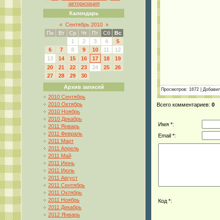
авторизация
Календарь
«
Сентябрь 2010
»
Пн
Вт
Ср
Чт
Пт
Сб
Вс
1
2
3
4
5
6
7
8
9
10
11
12
13
14
15
16
17
18
19
20
21
22
23
24
25
26
27
28
29
30
Архив записей
Просмотров
: 1672 |
Добави
2010 Сентябрь
2010 Октябрь
Всего комментариев
:
0
2010 Ноябрь
2010 Декабрь
Имя *:
2011 Январь
2011 Февраль
Email *:
2011 Март
2011 Апрель
2011 Май
2011 Июнь
2011 Июль
2011 Август
2011 Сентябрь
2011 Октябрь
2011 Ноябрь
Код *:
2011 Декабрь
2012 Январь