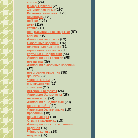
кошки
(244)
Юмор-Приколы
(243)
Детские картинки
(230)
Картинки животных
(193)
анимация
(149)
собаки
(121)
дети
(119)
котята
(111)
поздравительные открытки
(97)
клипарт
(90)
Анимация животных
(83)
Сказочные картинки
(76)
прикольные картинки
(61)
герои мультфильмов
(58)
картинки с надписями
(56)
Анимированные кошки
(55)
новый год
(39)
Анимация сказочные картинки
(37)
новогодние открытки
(36)
фэнтези
(28)
Чёрные кошки
(28)
мультфильмы
(27)
хэллоуин
(27)
интересные факты
(25)
Анимация белые коты
(25)
черные коты
(24)
Анимация с надписями
(20)
новости сайта
(19)
Анимация белые кошки
(19)
праздники
(18)
скрап-наборы
(16)
Стихи в картинках
(15)
Анимированные пожелания и
надписи
(15)
Чёрные котята
(15)
надписи
(15)