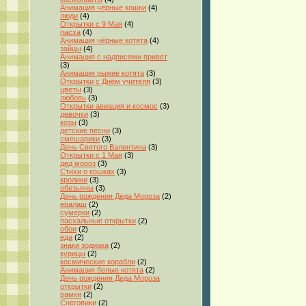
Анимация чёрные кошки
(4)
люди
(4)
Открытки с 9 Мая
(4)
пасха
(4)
Анимация чёрные котята
(4)
зайцы
(4)
Анимация с надписями привет
(3)
Анимация рыжие котята
(3)
Открытки с Днём учителя
(3)
цветы
(3)
любовь
(3)
Открытки авиация и космос
(3)
девочки
(3)
козы
(3)
детские песни
(3)
смешарики
(3)
День Святого Валентина
(3)
Открытки с 1 Мая
(3)
дед мороз
(3)
Стихи о кошках
(3)
кролики
(3)
обезьяны
(3)
День рождения Деда Мороза
(2)
ералаш
(2)
сумерки
(2)
пасхальные открытки
(2)
обои
(2)
еда
(2)
знаки зодиака
(2)
курицы
(2)
космические корабли
(2)
Анимация белые котята
(2)
День рождения Деда Мороза
открытки
(2)
рамки
(2)
Снеговики
(2)