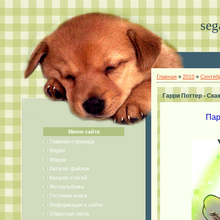
seg
Главная
»
2010
»
Сентяб
Гарри Поттер - Скаж
Пар
Меню сайта
Главная страница
Видео
Форум
Каталог файлов
Каталог статей
Фотоальбомы
Гостевая книга
Информация о сайте
Обратная связь