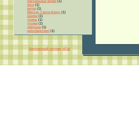
пасхальные венки
(1)
боги
(1)
ветки
(1)
Миссис Санта-Клаус
(1)
Шапки
(1)
гномы
(1)
уголки
(1)
девушки
(1)
инопланетяне
(1)
Бесплатный хостинг
uCoz