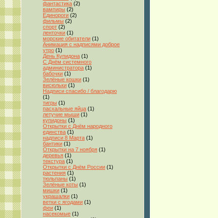
фантастика
(2)
вампиры
(2)
Единороги
(2)
фильмы
(2)
спорт
(2)
ленточки
(1)
морские обитатели
(1)
Анимация с надписями доброе
утро
(1)
День Купидона
(1)
С Днём системного
администратора
(1)
бабочки
(1)
Зелёные кошки
(1)
висюльки
(1)
Надписи спасибо / благодарю
(1)
тигры
(1)
пасхальные яйца
(1)
летучие мыши
(1)
купидоны
(1)
Открытки с Днём народного
единства
(1)
надписи 8 Марта
(1)
бантики
(1)
Открытки на 7 ноября
(1)
деревья
(1)
текстура
(1)
Открытки с Днём России
(1)
растения
(1)
тюльпаны
(1)
Зелёные коты
(1)
мишки
(1)
украшалки
(1)
ветки с ягодами
(1)
феи
(1)
насекомые
(1)