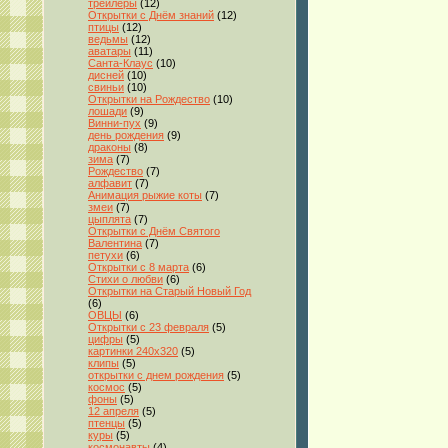
трейлеры
(12)
Открытки с Днём знаний
(12)
птицы
(12)
ведьмы
(12)
аватары
(11)
Санта-Клаус
(10)
дисней
(10)
свиньи
(10)
Открытки на Рождество
(10)
лошади
(9)
Винни-пух
(9)
день рождения
(9)
драконы
(8)
зима
(7)
Рождество
(7)
алфавит
(7)
Анимация рыжие коты
(7)
змеи
(7)
цыплята
(7)
Открытки с Днём Святого
Валентина
(7)
петухи
(6)
Открытки с 8 марта
(6)
Стихи о любви
(6)
Открытки на Старый Новый Год
(6)
ОВЦЫ
(6)
Открытки с 23 февраля
(5)
цифры
(5)
картинки 240x320
(5)
клипы
(5)
открытки с днем рождения
(5)
космос
(5)
фоны
(5)
12 апреля
(5)
птенцы
(5)
куры
(5)
космонавты
(4)