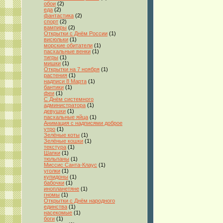
обои
(2)
еда
(2)
фантастика
(2)
спорт
(2)
вампиры
(2)
Открытки с Днём России
(1)
висюльки
(1)
морские обитатели
(1)
пасхальные венки
(1)
тигры
(1)
мишки
(1)
Открытки на 7 ноября
(1)
растения
(1)
надписи 8 Марта
(1)
бантики
(1)
феи
(1)
С Днём системного
администратора
(1)
девушки
(1)
пасхальные яйца
(1)
Анимация с надписями доброе
утро
(1)
Зелёные коты
(1)
Зелёные кошки
(1)
текстура
(1)
Шапки
(1)
тюльпаны
(1)
Миссис Санта-Клаус
(1)
уголки
(1)
купидоны
(1)
бабочки
(1)
инопланетяне
(1)
гномы
(1)
Открытки с Днём народного
единства
(1)
насекомые
(1)
боги
(1)