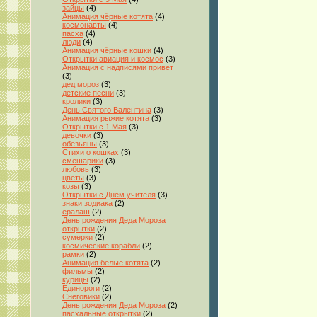
зайцы
(4)
Анимация чёрные котята
(4)
космонавты
(4)
пасха
(4)
люди
(4)
Анимация чёрные кошки
(4)
Открытки авиация и космос
(3)
Анимация с надписями привет
(3)
дед мороз
(3)
детские песни
(3)
кролики
(3)
День Святого Валентина
(3)
Анимация рыжие котята
(3)
Открытки с 1 Мая
(3)
девочки
(3)
обезьяны
(3)
Стихи о кошках
(3)
смешарики
(3)
любовь
(3)
цветы
(3)
козы
(3)
Открытки с Днём учителя
(3)
знаки зодиака
(2)
ералаш
(2)
День рождения Деда Мороза
открытки
(2)
сумерки
(2)
космические корабли
(2)
рамки
(2)
Анимация белые котята
(2)
фильмы
(2)
курицы
(2)
Единороги
(2)
Снеговики
(2)
День рождения Деда Мороза
(2)
пасхальные открытки
(2)