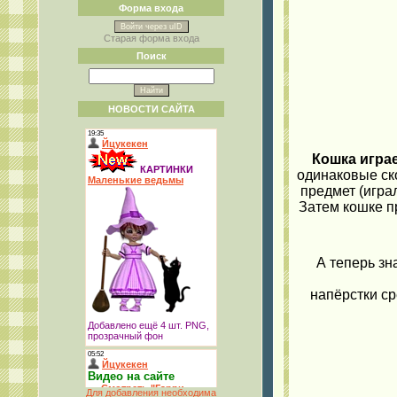
Форма входа
Войти через uID
Старая форма входа
Поиск
НОВОСТИ САЙТА
Кошка играе
одинаковые ск
предмет (игра
Затем кошке пр
А теперь зна
напёрстки ср
Для добавления необходима