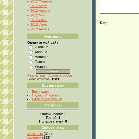
2012 Февраль
2012 Март
2012 Апрель
2012 Май
2012 Июнь
Код *:
2012 Июль
2012 Август
Наш опрос
Оцените мой сайт
Отлично
Хорошо
Неплохо
Плохо
Ужасно
Результаты
|
Архив опросов
Всего ответов:
1983
Друзья сайта
Википедия
Яндекс.Открытки
Открытки@Mail.Ru
Статистика
Онлайн всего:
1
Гостей:
1
Пользователей:
0
Список тегов
животные
(314)
картинки
(293)