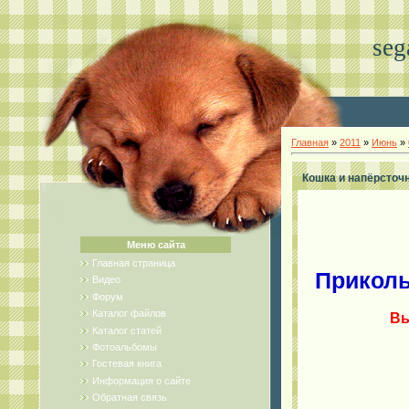
seg
Главная
»
2011
»
Июнь
»
Кошка и напёрсточн
Меню сайта
Главная страница
Приколь
Видео
Форум
Каталог файлов
Вы
Каталог статей
Фотоальбомы
Гостевая книга
Информация о сайте
Обратная связь