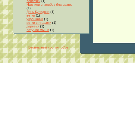
ленточки
(1)
Надписи спасибо / благодарю
(1)
День Купидона
(1)
ветки
(1)
украшалки
(1)
ветки с ягодами
(1)
деревья
(1)
летучие мыши
(1)
Бесплатный хостинг
uCoz