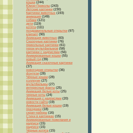
кошки
(244)
Юмор-Приколы
(243)
Детские картинки
(230)
Картинки животных
(193)
анимация
(149)
собаки
(121)
дети
(119)
котята
(111)
поздравительные открытки
(97)
клипарт
(90)
Анимация животных
(83)
Сказочные картинки
(76)
прикольные картинки
(61)
герои мультфильмов
(58)
картинки с надписями
(56)
Анимированные кошки
(55)
новый год
(39)
Анимация сказочные картинки
(37)
новогодние открытки
(36)
фэнтези
(28)
Чёрные кошки
(28)
хэллоуин
(27)
мультфильмы
(27)
интересные факты
(25)
Анимация белые коты
(25)
черные коты
(24)
Анимация с надписями
(20)
новости сайта
(19)
Анимация белые кошки
(19)
праздники
(18)
скрап-наборы
(16)
Стихи в картинках
(15)
Анимированные пожелания и
надписи
(15)
надписи
(15)
Чёрные котята
(15)