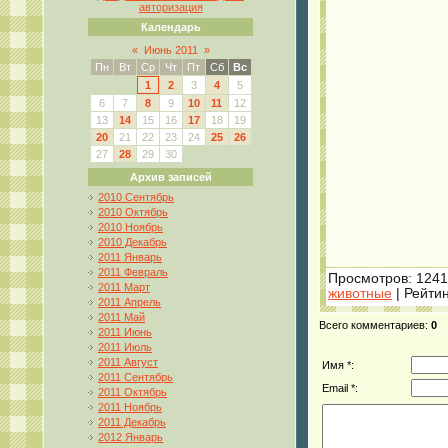
авторизация
Календарь
«
Июнь 2011
»
Пн
Вт
Ср
Чт
Пт
Сб
Вс
1
2
3
4
5
6
7
8
9
10
11
12
13
14
15
16
17
18
19
20
21
22
23
24
25
26
27
28
29
30
Архив записей
2010 Сентябрь
2010 Октябрь
2010 Ноябрь
2010 Декабрь
2011 Январь
2011 Февраль
Просмотров
: 1241
2011 Март
животные
|
Рейтин
2011 Апрель
2011 Май
Всего комментариев
:
0
2011 Июнь
2011 Июль
2011 Август
Имя *:
2011 Сентябрь
Email *:
2011 Октябрь
2011 Ноябрь
2011 Декабрь
2012 Январь