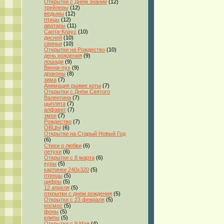
Открытки с Днём знаний
(12)
трейлеры
(12)
ведьмы
(12)
птицы
(12)
аватары
(11)
Санта-Клаус
(10)
дисней
(10)
свиньи
(10)
Открытки на Рождество
(10)
день рождения
(9)
лошади
(9)
Винни-пух
(9)
драконы
(8)
зима
(7)
Анимация рыжие коты
(7)
Открытки с Днём Святого
Валентина
(7)
цыплята
(7)
алфавит
(7)
змеи
(7)
Рождество
(7)
ОВЦЫ
(6)
Открытки на Старый Новый Год
(6)
Стихи о любви
(6)
петухи
(6)
Открытки с 8 марта
(6)
куры
(5)
картинки 240x320
(5)
птенцы
(5)
цифры
(5)
12 апреля
(5)
открытки с днем рождения
(5)
Открытки с 23 февраля
(5)
космос
(5)
фоны
(5)
клипы
(5)
Открытки с 9 Мая
(4)