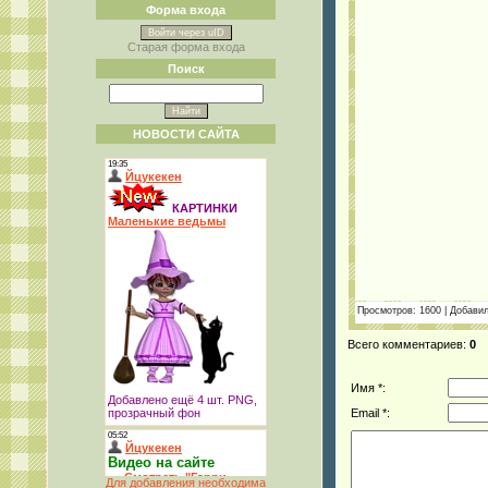
Форма входа
Войти через uID
Старая форма входа
Поиск
НОВОСТИ САЙТА
Просмотров
: 1600 |
Добави
Всего комментариев
:
0
Имя *:
Email *:
Для добавления необходима