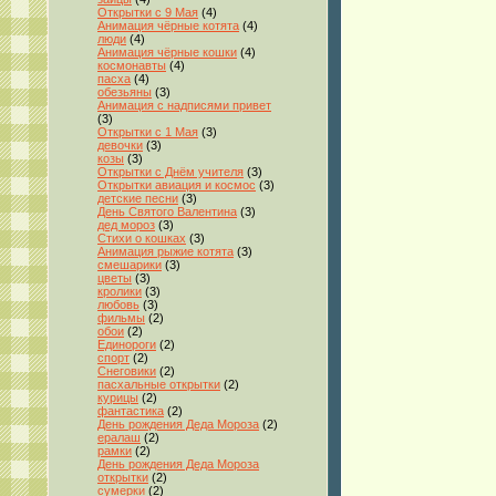
Открытки с 9 Мая
(4)
Анимация чёрные котята
(4)
люди
(4)
Анимация чёрные кошки
(4)
космонавты
(4)
пасха
(4)
обезьяны
(3)
Анимация с надписями привет
(3)
Открытки с 1 Мая
(3)
девочки
(3)
козы
(3)
Открытки с Днём учителя
(3)
Открытки авиация и космос
(3)
детские песни
(3)
День Святого Валентина
(3)
дед мороз
(3)
Стихи о кошках
(3)
Анимация рыжие котята
(3)
смешарики
(3)
цветы
(3)
кролики
(3)
любовь
(3)
фильмы
(2)
обои
(2)
Единороги
(2)
спорт
(2)
Снеговики
(2)
пасхальные открытки
(2)
курицы
(2)
фантастика
(2)
День рождения Деда Мороза
(2)
ералаш
(2)
рамки
(2)
День рождения Деда Мороза
открытки
(2)
сумерки
(2)