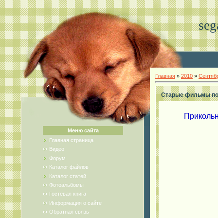
seg
Главная
»
2010
»
Сентяб
Старые фильмы по-
Прикольн
Меню сайта
Главная страница
Видео
Форум
Каталог файлов
Каталог статей
Фотоальбомы
Гостевая книга
Информация о сайте
Обратная связь