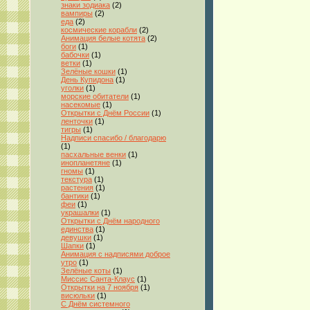
знаки зодиака
(2)
вампиры
(2)
еда
(2)
космические корабли
(2)
Анимация белые котята
(2)
боги
(1)
бабочки
(1)
ветки
(1)
Зелёные кошки
(1)
День Купидона
(1)
уголки
(1)
морские обитатели
(1)
насекомые
(1)
Открытки с Днём России
(1)
ленточки
(1)
тигры
(1)
Надписи спасибо / благодарю
(1)
пасхальные венки
(1)
инопланетяне
(1)
гномы
(1)
текстура
(1)
растения
(1)
бантики
(1)
феи
(1)
украшалки
(1)
Открытки с Днём народного
единства
(1)
девушки
(1)
Шапки
(1)
Анимация с надписями доброе
утро
(1)
Зелёные коты
(1)
Миссис Санта-Клаус
(1)
Открытки на 7 ноября
(1)
висюльки
(1)
С Днём системного