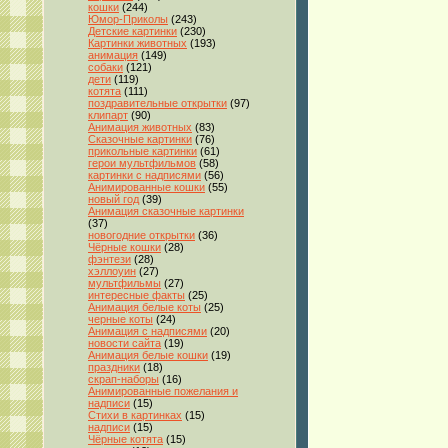
кошки
(244)
Юмор-Приколы
(243)
Детские картинки
(230)
Картинки животных
(193)
анимация
(149)
собаки
(121)
дети
(119)
котята
(111)
поздравительные открытки
(97)
клипарт
(90)
Анимация животных
(83)
Сказочные картинки
(76)
прикольные картинки
(61)
герои мультфильмов
(58)
картинки с надписями
(56)
Анимированные кошки
(55)
новый год
(39)
Анимация сказочные картинки
(37)
новогодние открытки
(36)
Чёрные кошки
(28)
фэнтези
(28)
хэллоуин
(27)
мультфильмы
(27)
интересные факты
(25)
Анимация белые коты
(25)
черные коты
(24)
Анимация с надписями
(20)
новости сайта
(19)
Анимация белые кошки
(19)
праздники
(18)
скрап-наборы
(16)
Анимированные пожелания и
надписи
(15)
Стихи в картинках
(15)
надписи
(15)
Чёрные котята
(15)