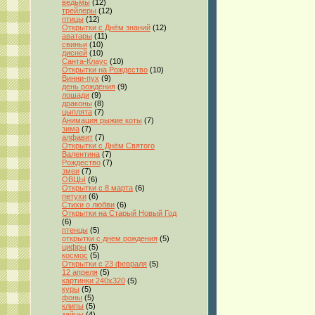
ведьмы
(12)
трейлеры
(12)
птицы
(12)
Открытки с Днём знаний
(12)
аватары
(11)
свиньи
(10)
дисней
(10)
Санта-Клаус
(10)
Открытки на Рождество
(10)
Винни-пух
(9)
день рождения
(9)
лошади
(9)
драконы
(8)
цыплята
(7)
Анимация рыжие коты
(7)
зима
(7)
алфавит
(7)
Открытки с Днём Святого
Валентина
(7)
Рождество
(7)
змеи
(7)
ОВЦЫ
(6)
Открытки с 8 марта
(6)
петухи
(6)
Стихи о любви
(6)
Открытки на Старый Новый Год
(6)
птенцы
(5)
открытки с днем рождения
(5)
цифры
(5)
космос
(5)
Открытки с 23 февраля
(5)
12 апреля
(5)
картинки 240x320
(5)
куры
(5)
фоны
(5)
клипы
(5)
зайцы
(4)