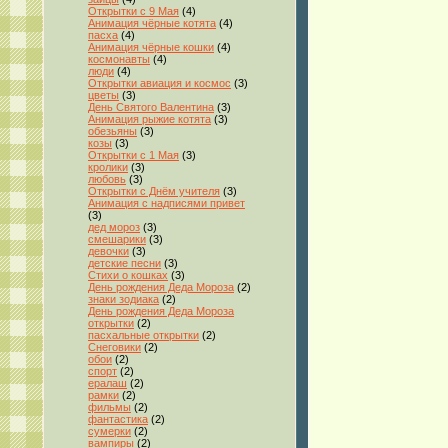
Открытки с 9 Мая
(4)
Анимация чёрные котята
(4)
пасха
(4)
Анимация чёрные кошки
(4)
космонавты
(4)
люди
(4)
Открытки авиация и космос
(3)
цветы
(3)
День Святого Валентина
(3)
Анимация рыжие котята
(3)
обезьяны
(3)
козы
(3)
Открытки с 1 Мая
(3)
кролики
(3)
любовь
(3)
Открытки с Днём учителя
(3)
Анимация с надписями привет
(3)
дед мороз
(3)
смешарики
(3)
девочки
(3)
детские песни
(3)
Стихи о кошках
(3)
День рождения Деда Мороза
(2)
знаки зодиака
(2)
День рождения Деда Мороза
открытки
(2)
пасхальные открытки
(2)
Снеговики
(2)
обои
(2)
спорт
(2)
ералаш
(2)
рамки
(2)
фильмы
(2)
фантастика
(2)
сумерки
(2)
вампиры
(2)