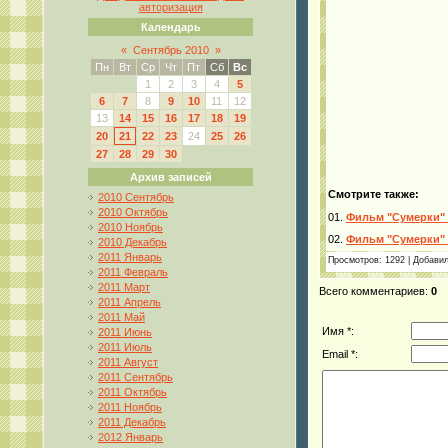
авторизация
Календарь
«
Сентябрь 2010
»
Пн
Вт
Ср
Чт
Пт
Сб
Вс
1
2
3
4
5
6
7
8
9
10
11
12
13
14
15
16
17
18
19
20
21
22
23
24
25
26
27
28
29
30
Архив записей
Смотрите также:
2010 Сентябрь
2010 Октябрь
01.
Фильм "Сумерки" 
2010 Ноябрь
02.
Фильм "Сумерки" 
2010 Декабрь
2011 Январь
Просмотров
: 1292 |
Добави
2011 Февраль
2011 Март
Всего комментариев
:
0
2011 Апрель
2011 Май
Имя *:
2011 Июнь
2011 Июль
Email *:
2011 Август
2011 Сентябрь
2011 Октябрь
2011 Ноябрь
2011 Декабрь
2012 Январь