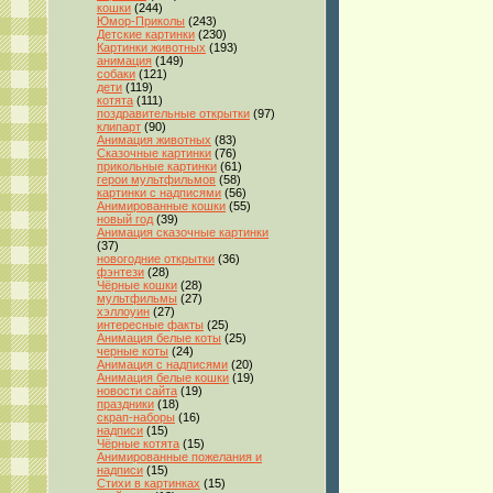
кошки
(244)
Юмор-Приколы
(243)
Детские картинки
(230)
Картинки животных
(193)
анимация
(149)
собаки
(121)
дети
(119)
котята
(111)
поздравительные открытки
(97)
клипарт
(90)
Анимация животных
(83)
Сказочные картинки
(76)
прикольные картинки
(61)
герои мультфильмов
(58)
картинки с надписями
(56)
Анимированные кошки
(55)
новый год
(39)
Анимация сказочные картинки
(37)
новогодние открытки
(36)
фэнтези
(28)
Чёрные кошки
(28)
мультфильмы
(27)
хэллоуин
(27)
интересные факты
(25)
Анимация белые коты
(25)
черные коты
(24)
Анимация с надписями
(20)
Анимация белые кошки
(19)
новости сайта
(19)
праздники
(18)
скрап-наборы
(16)
надписи
(15)
Чёрные котята
(15)
Анимированные пожелания и
надписи
(15)
Стихи в картинках
(15)