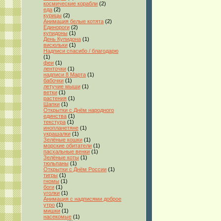
космические корабли
(2)
еда
(2)
курицы
(2)
Анимация белые котята
(2)
Единороги
(2)
купидоны
(1)
День Купидона
(1)
висюльки
(1)
Надписи спасибо / благодарю
(1)
феи
(1)
ленточки
(1)
надписи 8 Марта
(1)
бабочки
(1)
летучие мыши
(1)
ветки
(1)
растения
(1)
Шапки
(1)
Открытки с Днём народного
единства
(1)
текстура
(1)
инопланетяне
(1)
украшалки
(1)
Зелёные кошки
(1)
морские обитатели
(1)
пасхальные венки
(1)
Зелёные коты
(1)
тюльпаны
(1)
Открытки с Днём России
(1)
тигры
(1)
гномы
(1)
боги
(1)
уголки
(1)
Анимация с надписями доброе
утро
(1)
мишки
(1)
насекомые
(1)