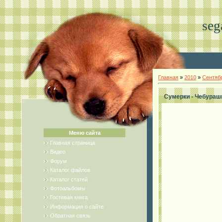
seg
Главная
»
2010
»
Сентяб
Сумерки - Чебураш
Меню сайта
Главная страница
Видео
Форум
Каталог файлов
Каталог статей
Фотоальбомы
Гостевая книга
Информация о сайте
Обратная связь