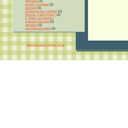
девушки
(1)
ветки с ягодами
(1)
бантики
(1)
Открытки на 7 ноября
(1)
Миссис Санта-Клаус
(1)
С Днём системного
администратора
(1)
деревья
(1)
пасхальные яйца
(1)
Бесплатный хостинг
uCoz