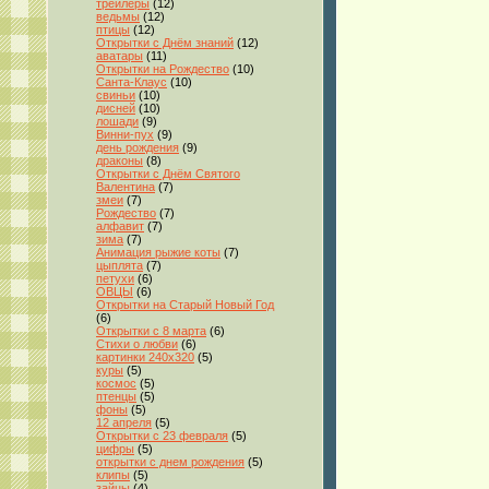
трейлеры
(12)
ведьмы
(12)
птицы
(12)
Открытки с Днём знаний
(12)
аватары
(11)
Открытки на Рождество
(10)
Санта-Клаус
(10)
свиньи
(10)
дисней
(10)
лошади
(9)
Винни-пух
(9)
день рождения
(9)
драконы
(8)
Открытки с Днём Святого
Валентина
(7)
змеи
(7)
Рождество
(7)
алфавит
(7)
зима
(7)
Анимация рыжие коты
(7)
цыплята
(7)
петухи
(6)
ОВЦЫ
(6)
Открытки на Старый Новый Год
(6)
Открытки с 8 марта
(6)
Стихи о любви
(6)
картинки 240x320
(5)
куры
(5)
космос
(5)
птенцы
(5)
фоны
(5)
12 апреля
(5)
Открытки с 23 февраля
(5)
цифры
(5)
открытки с днем рождения
(5)
клипы
(5)
зайцы
(4)