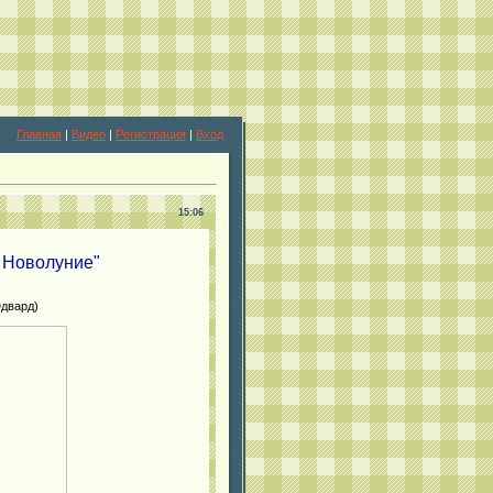
Главная
|
Видео
|
Регистрация
|
Вход
15:06
 Новолуние"
Эдвард)