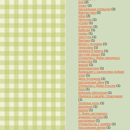
еда
(2)
спорт
(2)
пасхальные открытки
(2)
фантастика
(2)
обои
(2)
ленточки
(1)
уголки
(1)
купидоны
(1)
бабочки
(1)
гномы
(1)
текстура
(1)
бантики
(1)
ветки с ягодами
(1)
тюльпаны
(1)
надписи 8 Марта
(1)
летучие мыши
(1)
Открытки с Днём народного
единства
(1)
мишки
(1)
инопланетяне
(1)
Анимация с надписями доброе
утро
(1)
День Купидона
(1)
пасхальные яйца
(1)
Открытки с Днём России
(1)
боги
(1)
морские обитатели
(1)
Надписи спасибо / благодарю
(1)
Зелёные коты
(1)
висюльки
(1)
Шапки
(1)
С Днём системного
администратора
(1)
насекомые
(1)
Открытки на 7 ноября
(1)
пасхальные венки
(1)