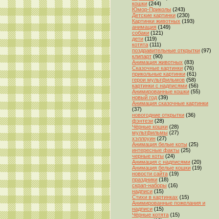
кошки
(244)
Юмор-Приколы
(243)
Детские картинки
(230)
Картинки животных
(193)
анимация
(149)
собаки
(121)
дети
(119)
котята
(111)
поздравительные открытки
(97)
клипарт
(90)
Анимация животных
(83)
Сказочные картинки
(76)
прикольные картинки
(61)
герои мультфильмов
(58)
картинки с надписями
(56)
Анимированные кошки
(55)
новый год
(39)
Анимация сказочные картинки
(37)
новогодние открытки
(36)
фэнтези
(28)
Чёрные кошки
(28)
мультфильмы
(27)
хэллоуин
(27)
Анимация белые коты
(25)
интересные факты
(25)
черные коты
(24)
Анимация с надписями
(20)
Анимация белые кошки
(19)
новости сайта
(19)
праздники
(18)
скрап-наборы
(16)
надписи
(15)
Стихи в картинках
(15)
Анимированные пожелания и
надписи
(15)
Чёрные котята
(15)