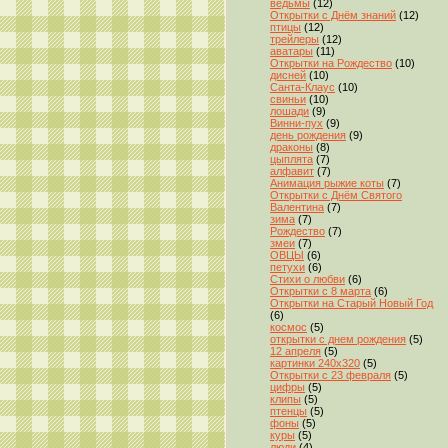
ведьмы
(12)
Открытки с Днём знаний
(12)
птицы
(12)
трейлеры
(12)
аватары
(11)
Открытки на Рождество
(10)
дисней
(10)
Санта-Клаус
(10)
свиньи
(10)
лошади
(9)
Винни-пух
(9)
день рождения
(9)
драконы
(8)
цыплята
(7)
алфавит
(7)
Анимация рыжие коты
(7)
Открытки с Днём Святого
Валентина
(7)
зима
(7)
Рождество
(7)
змеи
(7)
ОВЦЫ
(6)
петухи
(6)
Стихи о любви
(6)
Открытки с 8 марта
(6)
Открытки на Старый Новый Год
(6)
космос
(5)
открытки с днем рождения
(5)
12 апреля
(5)
картинки 240x320
(5)
Открытки с 23 февраля
(5)
цифры
(5)
клипы
(5)
птенцы
(5)
фоны
(5)
куры
(5)
люди
(4)