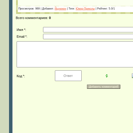
Просмотров
: 969 |
Добавил
:
Йцукекен
|
Теги
:
Юмор-Приколы
|
Рейтинг
:
5.0
/
1
Всего комментариев
:
0
Имя *:
Email *:
Код *: