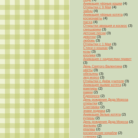
Анимация чёрные кошки
(4)
Открытки с 9 Мая
(4)
зайцы
(4)
Анимация чёрные котята
(4)
космонавты
(4)
пасха
(4)
Открытки авиация и космос
(3)
смешарики
(3)
детские песни
(3)
девочки
(3)
любовь
(3)
Открытки с 1 Мая
(3)
Стихи о кошках
(3)
козы
(3)
кролики
(3)
Анимация с надписями привет
(3)
День Святого Валентина
(3)
цветы
(3)
обезьяны
(3)
дед мороз
(3)
Открытки с Днём учителя
(3)
Анимация рыжие котята
(3)
вампиры
(2)
рамки
(2)
Единороги
(2)
День рождения Деда Мороза
открытки
(2)
Снеговики
(2)
знаки зодиака
(2)
Анимация белые котята
(2)
курицы
(2)
День рождения Деда Мороза
(2)
фильмы
(2)
ералаш
(2)
космические корабли
(2)
сумерки
(2)