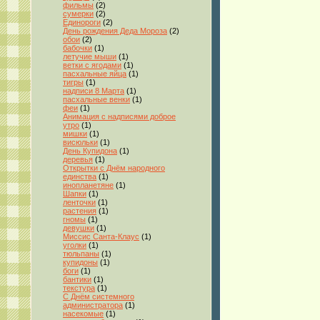
фильмы
(2)
сумерки
(2)
Единороги
(2)
День рождения Деда Мороза
(2)
обои
(2)
бабочки
(1)
летучие мыши
(1)
ветки с ягодами
(1)
пасхальные яйца
(1)
тигры
(1)
надписи 8 Марта
(1)
пасхальные венки
(1)
феи
(1)
Анимация с надписями доброе
утро
(1)
мишки
(1)
висюльки
(1)
День Купидона
(1)
деревья
(1)
Открытки с Днём народного
единства
(1)
инопланетяне
(1)
Шапки
(1)
ленточки
(1)
растения
(1)
гномы
(1)
девушки
(1)
Миссис Санта-Клаус
(1)
уголки
(1)
тюльпаны
(1)
купидоны
(1)
боги
(1)
бантики
(1)
текстура
(1)
С Днём системного
администратора
(1)
насекомые
(1)