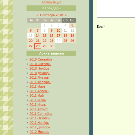
авторизация
Календарь
«
Сентябрь 2010
»
Пн
Вт
Ср
Чт
Пт
Сб
Вс
1
2
3
4
5
Код *:
6
7
8
9
10
11
12
13
14
15
16
17
18
19
20
21
22
23
24
25
26
27
28
29
30
Архив записей
2010 Сентябрь
2010 Октябрь
2010 Ноябрь
2010 Декабрь
2011 Январь
2011 Февраль
2011 Март
2011 Апрель
2011 Май
2011 Июнь
2011 Июль
2011 Август
2011 Сентябрь
2011 Октябрь
2011 Ноябрь
2011 Декабрь
2012 Январь