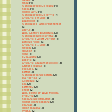
люди
(4)
Анимация чёрные кошки
(4)
пасха
(4)
космонавты
(4)
Анимация чёрные котята
(4)
Открытки с 9 Мая
(4)
дед мороз
(3)
Анимация с надписями привет
(3)
цветы
(3)
День Святого Валентина
(3)
Анимация рыжие котята
(3)
Открытки с Днём учителя
(3)
детские песни
(3)
Открытки с 1 Мая
(3)
любовь
(3)
кролики
(3)
козы
(3)
смешарики
(3)
девочки
(3)
Открытки авиация и космос
(3)
Стихи о кошках
(3)
обезьяны
(3)
рамки
(2)
Анимация белые котята
(2)
фантастика
(2)
Снеговики
(2)
еда
(2)
вампиры
(2)
спорт
(2)
День рождения Деда Мороза
открытки
(2)
пасхальные открытки
(2)
космические корабли
(2)
ералаш
(2)
знаки зодиака
(2)
курицы
(2)