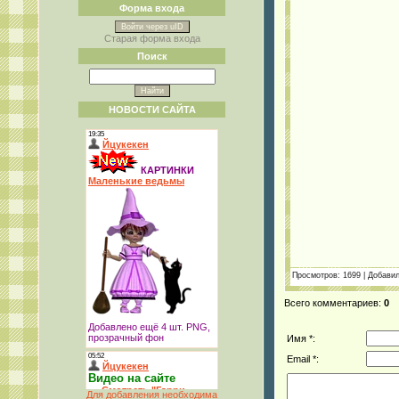
Форма входа
Войти через uID
Старая форма входа
Поиск
НОВОСТИ САЙТА
Просмотров
: 1699 |
Добави
Всего комментариев
:
0
Имя *:
Email *:
Для добавления необходима