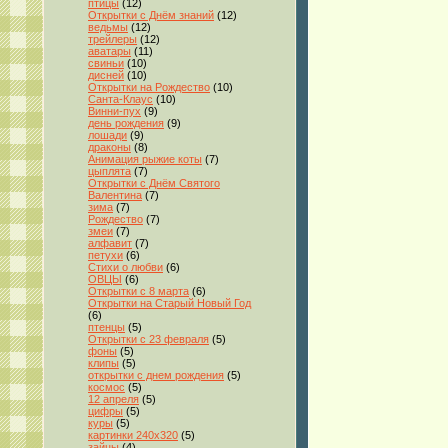
птицы
(12)
Открытки с Днём знаний
(12)
ведьмы
(12)
трейлеры
(12)
аватары
(11)
свиньи
(10)
дисней
(10)
Открытки на Рождество
(10)
Санта-Клаус
(10)
Винни-пух
(9)
день рождения
(9)
лошади
(9)
драконы
(8)
Анимация рыжие коты
(7)
цыплята
(7)
Открытки с Днём Святого
Валентина
(7)
зима
(7)
Рождество
(7)
змеи
(7)
алфавит
(7)
петухи
(6)
Стихи о любви
(6)
ОВЦЫ
(6)
Открытки с 8 марта
(6)
Открытки на Старый Новый Год
(6)
птенцы
(5)
Открытки с 23 февраля
(5)
фоны
(5)
клипы
(5)
открытки с днем рождения
(5)
космос
(5)
12 апреля
(5)
цифры
(5)
куры
(5)
картинки 240x320
(5)
зайцы
(4)