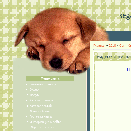
seg
Главная
»
2010
»
Сентяб
ВИДЕО КОШКИ - Кош
П
Меню сайта
Главная страница
Видео
Форум
Каталог файлов
Каталог статей
Фотоальбомы
Гостевая книга
Информация о сайте
Обратная связь