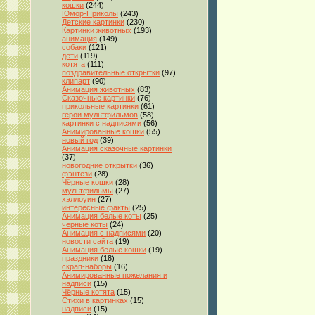
кошки
(244)
Юмор-Приколы
(243)
Детские картинки
(230)
Картинки животных
(193)
анимация
(149)
собаки
(121)
дети
(119)
котята
(111)
поздравительные открытки
(97)
клипарт
(90)
Анимация животных
(83)
Сказочные картинки
(76)
прикольные картинки
(61)
герои мультфильмов
(58)
картинки с надписями
(56)
Анимированные кошки
(55)
новый год
(39)
Анимация сказочные картинки
(37)
новогодние открытки
(36)
фэнтези
(28)
Чёрные кошки
(28)
мультфильмы
(27)
хэллоуин
(27)
интересные факты
(25)
Анимация белые коты
(25)
черные коты
(24)
Анимация с надписями
(20)
новости сайта
(19)
Анимация белые кошки
(19)
праздники
(18)
скрап-наборы
(16)
Анимированные пожелания и
надписи
(15)
Чёрные котята
(15)
Стихи в картинках
(15)
надписи
(15)