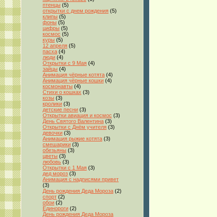
птенцы
(5)
открытки с днем рождения
(5)
клипы
(5)
фоны
(5)
цифры
(5)
космос
(5)
куры
(5)
12 апреля
(5)
пасха
(4)
люди
(4)
Открытки с 9 Мая
(4)
зайцы
(4)
Анимация чёрные котята
(4)
Анимация чёрные кошки
(4)
космонавты
(4)
Стихи о кошках
(3)
козы
(3)
кролики
(3)
детские песни
(3)
Открытки авиация и космос
(3)
День Святого Валентина
(3)
Открытки с Днём учителя
(3)
девочки
(3)
Анимация рыжие котята
(3)
смешарики
(3)
обезьяны
(3)
цветы
(3)
любовь
(3)
Открытки с 1 Мая
(3)
дед мороз
(3)
Анимация с надписями привет
(3)
День рождения Деда Мороза
(2)
спорт
(2)
обои
(2)
Единороги
(2)
День рождения Деда Мороза