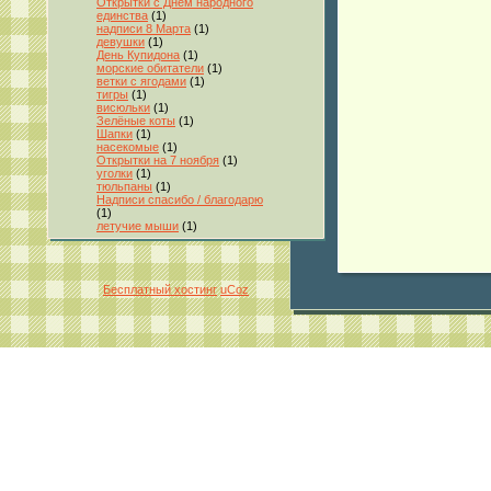
Открытки с Днём народного
единства
(1)
надписи 8 Марта
(1)
девушки
(1)
День Купидона
(1)
морские обитатели
(1)
ветки с ягодами
(1)
тигры
(1)
висюльки
(1)
Зелёные коты
(1)
Шапки
(1)
насекомые
(1)
Открытки на 7 ноября
(1)
уголки
(1)
тюльпаны
(1)
Надписи спасибо / благодарю
(1)
летучие мыши
(1)
Бесплатный хостинг
uCoz