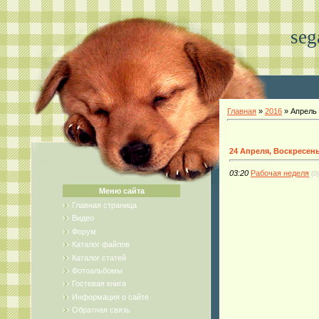
seg
Главная
»
2016
»
Апрель
24 Апреля, Воскресен
03:20
Рабочая неделя
(0)
Меню сайта
Главная страница
Видео
Форум
Каталог файлов
Каталог статей
Фотоальбомы
Гостевая книга
Информация о сайте
Обратная связь