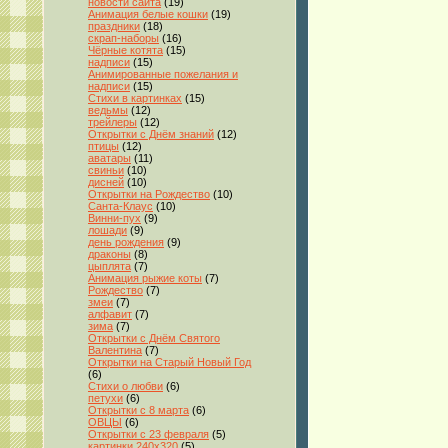
новости сайта
(19)
Анимация белые кошки
(19)
праздники
(18)
скрап-наборы
(16)
Чёрные котята
(15)
надписи
(15)
Анимированные пожелания и
надписи
(15)
Стихи в картинках
(15)
ведьмы
(12)
трейлеры
(12)
Открытки с Днём знаний
(12)
птицы
(12)
аватары
(11)
свиньи
(10)
дисней
(10)
Открытки на Рождество
(10)
Санта-Клаус
(10)
Винни-пух
(9)
лошади
(9)
день рождения
(9)
драконы
(8)
цыплята
(7)
Анимация рыжие коты
(7)
Рождество
(7)
змеи
(7)
алфавит
(7)
зима
(7)
Открытки с Днём Святого
Валентина
(7)
Открытки на Старый Новый Год
(6)
Стихи о любви
(6)
петухи
(6)
Открытки с 8 марта
(6)
ОВЦЫ
(6)
Открытки с 23 февраля
(5)
картинки 240x320
(5)