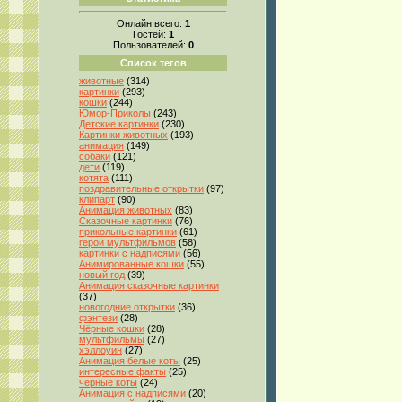
Онлайн всего:
1
Гостей:
1
Пользователей:
0
Список тегов
животные
(314)
картинки
(293)
кошки
(244)
Юмор-Приколы
(243)
Детские картинки
(230)
Картинки животных
(193)
анимация
(149)
собаки
(121)
дети
(119)
котята
(111)
поздравительные открытки
(97)
клипарт
(90)
Анимация животных
(83)
Сказочные картинки
(76)
прикольные картинки
(61)
герои мультфильмов
(58)
картинки с надписями
(56)
Анимированные кошки
(55)
новый год
(39)
Анимация сказочные картинки
(37)
новогодние открытки
(36)
фэнтези
(28)
Чёрные кошки
(28)
мультфильмы
(27)
хэллоуин
(27)
Анимация белые коты
(25)
интересные факты
(25)
черные коты
(24)
Анимация с надписями
(20)