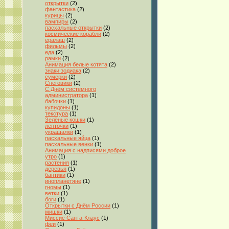
открытки
(2)
фантастика
(2)
курицы
(2)
вампиры
(2)
пасхальные открытки
(2)
космические корабли
(2)
ералаш
(2)
фильмы
(2)
еда
(2)
рамки
(2)
Анимация белые котята
(2)
знаки зодиака
(2)
сумерки
(2)
Снеговики
(2)
С Днём системного
администратора
(1)
бабочки
(1)
купидоны
(1)
текстура
(1)
Зелёные кошки
(1)
ленточки
(1)
украшалки
(1)
пасхальные яйца
(1)
пасхальные венки
(1)
Анимация с надписями доброе
утро
(1)
растения
(1)
деревья
(1)
бантики
(1)
инопланетяне
(1)
гномы
(1)
ветки
(1)
боги
(1)
Открытки с Днём России
(1)
мишки
(1)
Миссис Санта-Клаус
(1)
феи
(1)