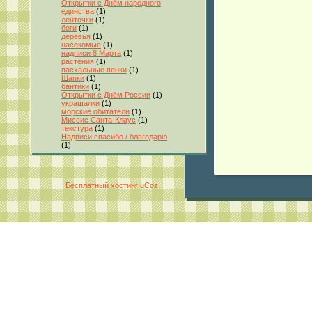
Открытки с Днём народного
единства
(1)
ленточки
(1)
боги
(1)
деревья
(1)
насекомые
(1)
надписи 8 Марта
(1)
растения
(1)
пасхальные венки
(1)
Шапки
(1)
бантики
(1)
Открытки с Днём России
(1)
украшалки
(1)
морские обитатели
(1)
Миссис Санта-Клаус
(1)
текстура
(1)
Надписи спасибо / благодарю
(1)
Бесплатный хостинг
uCoz