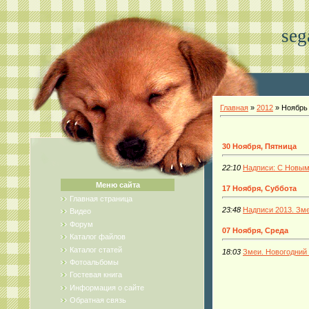
seg
Главная
»
2012
»
Ноябрь
30 Ноября, Пятница
22:10
Надписи: С Новым
Меню сайта
17 Ноября, Суббота
Главная страница
23:48
Надписи 2013. Зм
Видео
Форум
07 Ноября, Среда
Каталог файлов
Каталог статей
18:03
Змеи. Новогодний 
Фотоальбомы
Гостевая книга
Информация о сайте
Обратная связь