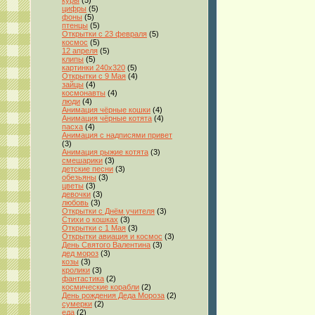
куры
(5)
цифры
(5)
фоны
(5)
птенцы
(5)
Открытки с 23 февраля
(5)
космос
(5)
12 апреля
(5)
клипы
(5)
картинки 240x320
(5)
Открытки с 9 Мая
(4)
зайцы
(4)
космонавты
(4)
люди
(4)
Анимация чёрные кошки
(4)
Анимация чёрные котята
(4)
пасха
(4)
Анимация с надписями привет
(3)
Анимация рыжие котята
(3)
смешарики
(3)
детские песни
(3)
обезьяны
(3)
цветы
(3)
девочки
(3)
любовь
(3)
Открытки с Днём учителя
(3)
Стихи о кошках
(3)
Открытки с 1 Мая
(3)
Открытки авиация и космос
(3)
День Святого Валентина
(3)
дед мороз
(3)
козы
(3)
кролики
(3)
фантастика
(2)
космические корабли
(2)
День рождения Деда Мороза
(2)
сумерки
(2)
еда
(2)