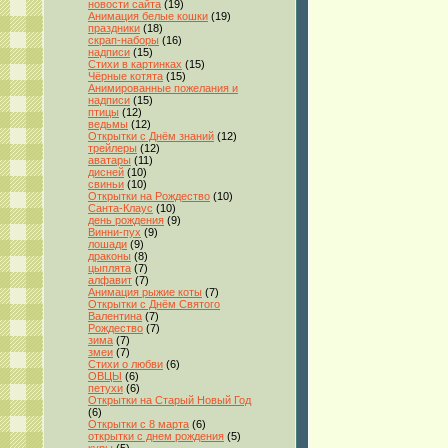
новости сайта
(19)
Анимация белые кошки
(19)
праздники
(18)
скрап-наборы
(16)
надписи
(15)
Стихи в картинках
(15)
Чёрные котята
(15)
Анимированные пожелания и
надписи
(15)
птицы
(12)
ведьмы
(12)
Открытки с Днём знаний
(12)
трейлеры
(12)
аватары
(11)
дисней
(10)
свиньи
(10)
Открытки на Рождество
(10)
Санта-Клаус
(10)
день рождения
(9)
Винни-пух
(9)
лошади
(9)
драконы
(8)
цыплята
(7)
алфавит
(7)
Анимация рыжие коты
(7)
Открытки с Днём Святого
Валентина
(7)
Рождество
(7)
зима
(7)
змеи
(7)
Стихи о любви
(6)
ОВЦЫ
(6)
петухи
(6)
Открытки на Старый Новый Год
(6)
Открытки с 8 марта
(6)
открытки с днем рождения
(5)