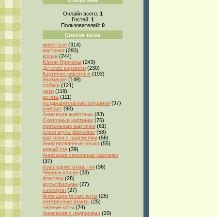
Онлайн всего:
1
Гостей:
1
Пользователей:
0
Список тегов
животные
(314)
картинки
(293)
кошки
(244)
Юмор-Приколы
(243)
Детские картинки
(230)
Картинки животных
(193)
анимация
(149)
собаки
(121)
дети
(119)
котята
(111)
поздравительные открытки
(97)
клипарт
(90)
Анимация животных
(83)
Сказочные картинки
(76)
прикольные картинки
(61)
герои мультфильмов
(58)
картинки с надписями
(56)
Анимированные кошки
(55)
новый год
(39)
Анимация сказочные картинки
(37)
новогодние открытки
(36)
Чёрные кошки
(28)
фэнтези
(28)
мультфильмы
(27)
хэллоуин
(27)
Анимация белые коты
(25)
интересные факты
(25)
черные коты
(24)
Анимация с надписями
(20)