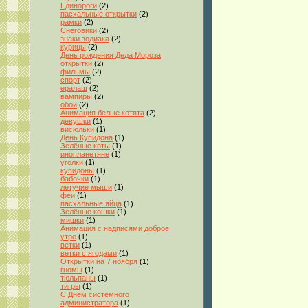
Единороги
(2)
пасхальные открытки
(2)
рамки
(2)
Снеговики
(2)
знаки зодиака
(2)
курицы
(2)
День рождения Деда Мороза
открытки
(2)
фильмы
(2)
спорт
(2)
ералаш
(2)
вампиры
(2)
обои
(2)
Анимация белые котята
(2)
девушки
(1)
висюльки
(1)
День Купидона
(1)
Зелёные коты
(1)
инопланетяне
(1)
уголки
(1)
купидоны
(1)
бабочки
(1)
летучие мыши
(1)
феи
(1)
пасхальные яйца
(1)
Зелёные кошки
(1)
мишки
(1)
Анимация с надписями доброе
утро
(1)
ветки
(1)
ветки с ягодами
(1)
Открытки на 7 ноября
(1)
гномы
(1)
тюльпаны
(1)
тигры
(1)
С Днём системного
администратора
(1)