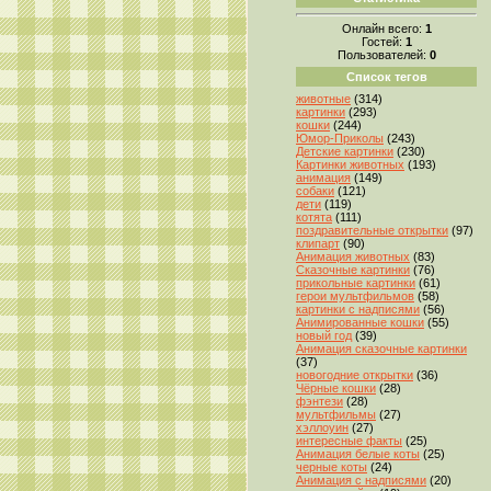
Онлайн всего:
1
Гостей:
1
Пользователей:
0
Список тегов
животные
(314)
картинки
(293)
кошки
(244)
Юмор-Приколы
(243)
Детские картинки
(230)
Картинки животных
(193)
анимация
(149)
собаки
(121)
дети
(119)
котята
(111)
поздравительные открытки
(97)
клипарт
(90)
Анимация животных
(83)
Сказочные картинки
(76)
прикольные картинки
(61)
герои мультфильмов
(58)
картинки с надписями
(56)
Анимированные кошки
(55)
новый год
(39)
Анимация сказочные картинки
(37)
новогодние открытки
(36)
Чёрные кошки
(28)
фэнтези
(28)
мультфильмы
(27)
хэллоуин
(27)
интересные факты
(25)
Анимация белые коты
(25)
черные коты
(24)
Анимация с надписями
(20)