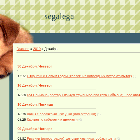
segalega
Главная
»
2010
»
Декабрь
30 Декабря, Четверг
17:12
Открытки с Новым Годом (коллекция новогодних ретро открыток)
(3)
16 Декабря, Четверг
18:28
Кот Саймона (аватары из мультфильмов про кота Саймона) - все ава
10 Декабря, Пятница
10:18
Дамы с собачками. Рисунки (иллюстрации)
(1)
09:28
Картины с собаками и щенками
(0)
09 Декабря, Четверг
09:51
Рисунки (иллюстрации), детские картинки, собаки, дети
(0)