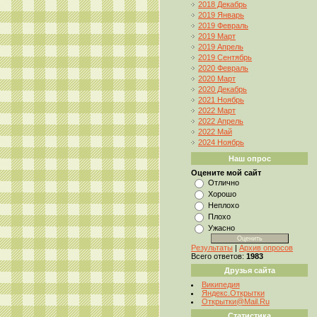
2018 Декабрь
2019 Январь
2019 Февраль
2019 Март
2019 Апрель
2019 Сентябрь
2020 Февраль
2020 Март
2020 Декабрь
2021 Ноябрь
2022 Март
2022 Апрель
2022 Май
2024 Ноябрь
Наш опрос
Оцените мой сайт
Отлично
Хорошо
Неплохо
Плохо
Ужасно
Результаты
|
Архив опросов
Всего ответов:
1983
Друзья сайта
Википедия
Яндекс.Открытки
Открытки@Mail.Ru
Статистика