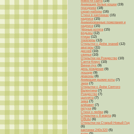
новости сайта
(19)
Анимация белые кошки
(19)
праздники
(18)
скрап-наборы
(16)
Стихи в картинках
(15)
надписи
(15)
Анимированные пожелания и
надписи
(15)
Чёрные котята
(15)
ведьмы
(12)
птицы
(12)
трейлеры
(12)
Открытки с Днём знаний
(12)
аватары
(11)
дисней
(10)
свиньи
(10)
Открытки на Рождество
(10)
Санта-Клаус
(10)
Винни-пух
(9)
день рождения
(9)
лошади
(9)
драконы
(8)
Анимация рыжие коты
(7)
змеи
(7)
Открытки с Днём Святого
Валентина
(7)
Рождество
(7)
цыплята
(7)
зима
(7)
алфавит
(7)
петухи
(6)
Стихи о любви
(6)
Открытки с 8 марта
(6)
ОВЦЫ
(6)
Открытки на Старый Новый Год
(6)
картинки 240x320
(5)
куры
(5)