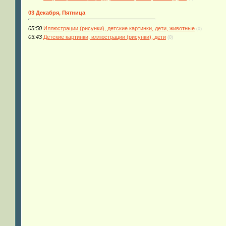
03 Декабря, Пятница
05:50
Иллюстрации (рисунки), детские картинки, дети, животные
(0)
03:43
Детские картинки, иллюстрации (рисунки), дети
(0)