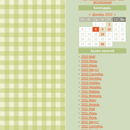
авторизация
Календарь
«
Декабрь 2010
»
Пн
Вт
Ср
Чт
Пт
Сб
Вс
1
2
3
4
5
6
7
8
9
10
11
12
13
14
15
16
17
18
19
20
21
22
23
24
25
26
27
28
29
30
31
Архив записей
2010 Май
2010 Июнь
2010 Июль
2010 Август
2010 Сентябрь
2010 Октябрь
2010 Ноябрь
2010 Декабрь
2011 Январь
2011 Февраль
2011 Март
2011 Апрель
2011 Май
2011 Июнь
2011 Июль
2011 Август
2011 Сентябрь