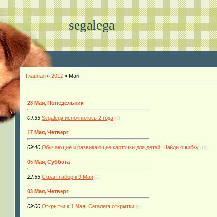
segalega
Главная
»
2012
»
Май
28 Мая, Понедельник
09:35
Segalega исполнилось 2 года
(3)
17 Мая, Четверг
09:40
Обучающие и развивающие карточки для детей: Найди ошибку
(10)
05 Мая, Суббота
22:55
Скрап-набор к 9 Мая
(1)
03 Мая, Четверг
09:00
Открытки к 1 Мая. Сегалега открытки
(0)