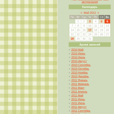
авторизация
Календарь
«
Май 2012
»
Пн
Вт
Ср
Чт
Пт
Сб
Вс
1
2
3
4
5
6
7
8
9
10
11
12
13
14
15
16
17
18
19
20
21
22
23
24
25
26
27
28
29
30
31
Архив записей
2010 Май
2010 Июнь
2010 Июль
2010 Август
2010 Сентябрь
2010 Октябрь
2010 Ноябрь
2010 Декабрь
2011 Январь
2011 Февраль
2011 Март
2011 Апрель
2011 Май
2011 Июнь
2011 Июль
2011 Август
2011 Сентябрь