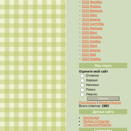
2018 Декабрь
2019 Январь
2019 Февраль
2019 Март
2019 Апрель
2019 Сентябрь
2020 Февраль
2020 Март
2020 Декабрь
2021 Ноябрь
2022 Март
2022 Апрель
2022 Май
2024 Ноябрь
Наш опрос
Оцените мой сайт
Отлично
Хорошо
Неплохо
Плохо
Ужасно
Результаты
|
Архив опросов
Всего ответов:
1983
Друзья сайта
Википедия
Яндекс.Открытки
Открытки@Mail.Ru
Статистика