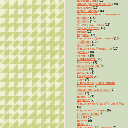
новости сайта
(19)
Анимация белые кошки
(19)
праздники
(18)
скрап-наборы
(16)
Анимированные пожелания и
надписи
(15)
надписи
(15)
Стихи в картинках
(15)
Чёрные котята
(15)
птицы
(12)
ведьмы
(12)
Открытки с Днём знаний
(12)
трейлеры
(12)
аватары
(11)
Открытки на Рождество
(10)
дисней
(10)
свиньи
(10)
Санта-Клаус
(10)
Винни-пух
(9)
день рождения
(9)
лошади
(9)
драконы
(8)
Рождество
(7)
змеи
(7)
Открытки с Днём Святого
Валентина
(7)
Анимация рыжие коты
(7)
зима
(7)
цыплята
(7)
алфавит
(7)
Открытки на Старый Новый Год
(6)
Открытки с 8 марта
(6)
Стихи о любви
(6)
ОВЦЫ
(6)
петухи
(6)
птенцы
(5)
Открытки с 23 февраля
(5)