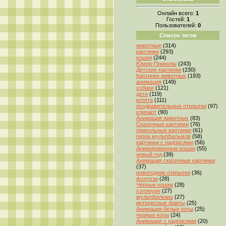
Онлайн всего:
1
Гостей:
1
Пользователей:
0
Список тегов
животные
(314)
картинки
(293)
кошки
(244)
Юмор-Приколы
(243)
Детские картинки
(230)
Картинки животных
(193)
анимация
(149)
собаки
(121)
дети
(119)
котята
(111)
поздравительные открытки
(97)
клипарт
(90)
Анимация животных
(83)
Сказочные картинки
(76)
прикольные картинки
(61)
герои мультфильмов
(58)
картинки с надписями
(56)
Анимированные кошки
(55)
новый год
(39)
Анимация сказочные картинки
(37)
новогодние открытки
(36)
фэнтези
(28)
Чёрные кошки
(28)
хэллоуин
(27)
мультфильмы
(27)
интересные факты
(25)
Анимация белые коты
(25)
черные коты
(24)
Анимация с надписями
(20)