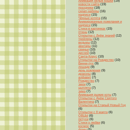
Анимация белые кошки
(19)
новости сайта
(19)
праздники
(18)
скрап-наборы
(16)
надписи
(15)
Чёрные котята
(15)
Анимированные пожелания и
надписи
(15)
Стихи в картинках
(15)
птицы
(12)
Открытки с Днём знаний
(12)
трейлеры
(12)
ведьмы
(12)
аватары
(11)
свиньи
(10)
дисней
(10)
Санта-Клаус
(10)
Открытки на Рождество
(10)
Винни-пух
(9)
лошади
(9)
день рождения
(9)
драконы
(8)
алфавит
(7)
Рождество
(7)
змеи
(7)
цыплята
(7)
зима
(7)
Анимация рыжие коты
(7)
Открытки с Днём Святого
Валентина
(7)
Открытки на Старый Новый Год
(6)
Открытки с 8 марта
(6)
ОВЦЫ
(6)
петухи
(6)
Стихи о любви
(6)
космос
(5)
фоны
(5)