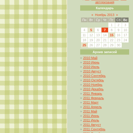
авторизация
Календарь
«
Ноябрь 2013
»
Пн
Вт
Ср
Чт
Пт
Сб
Вс
1
2
3
4
5
6
7
8
9
10
11
12
13
14
15
16
17
18
19
20
21
22
23
24
25
26
27
28
29
30
Архив записей
2010 Май
2010 Июнь
2010 Июль
2010 Август
2010 Сентябрь
2010 Октябрь
2010 Ноябрь
2010 Декабрь
2011 Январь
2011 Февраль
2011 Март
2011 Апрель
2011 Май
2011 Июнь
2011 Июль
2011 Август
2011 Сентябрь