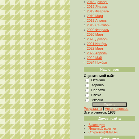
2018 Декабрь
2019 Январь
2019 Февраль
2019 Март
2019 Апрель
2019 Сентябрь
2020 Февраль
2020 Март
2020 Декабрь
2021 Ноябрь
2022 Март
2022 Апрель
2022 Май
2024 Ноябрь
Наш опрос
Оцените мой сайт
Отлично
Хорошо
Неплохо
Плохо
Ужасно
Результаты
|
Архив опросов
Всего ответов:
1983
Друзья сайта
Википедия
Яндекс.Открытки
Открытки@Mail.Ru
Статистика