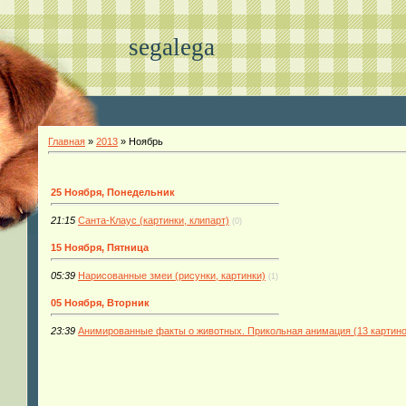
segalega
Главная
»
2013
»
Ноябрь
25 Ноября, Понедельник
21:15
Санта-Клаус (картинки, клипарт)
(0)
15 Ноября, Пятница
05:39
Нарисованные змеи (рисунки, картинки)
(1)
05 Ноября, Вторник
23:39
Анимированные факты о животных. Прикольная анимация (13 картино