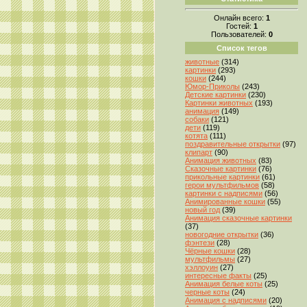
Онлайн всего:
1
Гостей:
1
Пользователей:
0
Список тегов
животные
(314)
картинки
(293)
кошки
(244)
Юмор-Приколы
(243)
Детские картинки
(230)
Картинки животных
(193)
анимация
(149)
собаки
(121)
дети
(119)
котята
(111)
поздравительные открытки
(97)
клипарт
(90)
Анимация животных
(83)
Сказочные картинки
(76)
прикольные картинки
(61)
герои мультфильмов
(58)
картинки с надписями
(56)
Анимированные кошки
(55)
новый год
(39)
Анимация сказочные картинки
(37)
новогодние открытки
(36)
фэнтези
(28)
Чёрные кошки
(28)
мультфильмы
(27)
хэллоуин
(27)
интересные факты
(25)
Анимация белые коты
(25)
черные коты
(24)
Анимация с надписями
(20)