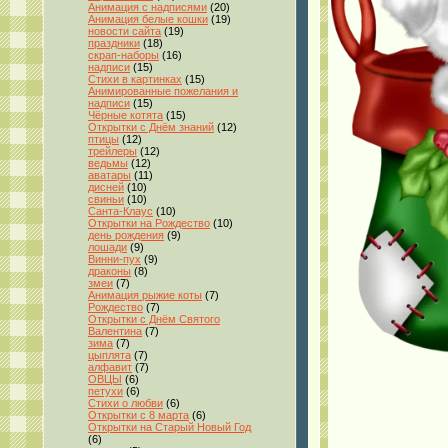
Анимация с надписями
(20)
Анимация белые кошки
(19)
новости сайта
(19)
праздники
(18)
скрап-наборы
(16)
надписи
(15)
Стихи в картинках
(15)
Анимированные пожелания и
надписи
(15)
Чёрные котята
(15)
Открытки с Днём знаний
(12)
птицы
(12)
трейлеры
(12)
ведьмы
(12)
аватары
(11)
дисней
(10)
свиньи
(10)
Санта-Клаус
(10)
Открытки на Рождество
(10)
день рождения
(9)
лошади
(9)
Винни-пух
(9)
драконы
(8)
змеи
(7)
Анимация рыжие коты
(7)
Рождество
(7)
Открытки с Днём Святого
Валентина
(7)
зима
(7)
цыплята
(7)
алфавит
(7)
ОВЦЫ
(6)
петухи
(6)
Стихи о любви
(6)
Открытки с 8 марта
(6)
Открытки на Старый Новый Год
(6)