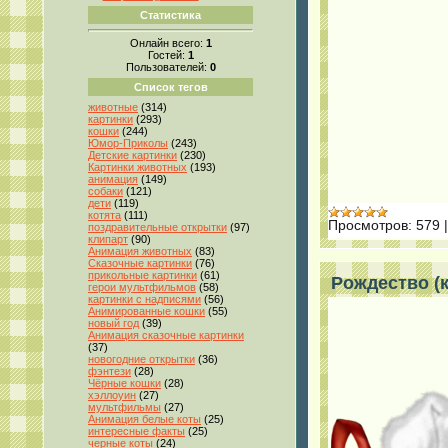
Статистика
Онлайн всего:
1
Гостей:
1
Пользователей:
0
Список тегов
животные
(314)
картинки
(293)
кошки
(244)
Юмор-Приколы
(243)
Детские картинки
(230)
Картинки животных
(193)
анимация
(149)
собаки
(121)
дети
(119)
котята
(111)
Просмотров:
579
поздравительные открытки
(97)
клипарт
(90)
Анимация животных
(83)
Сказочные картинки
(76)
прикольные картинки
(61)
Рождество (к
герои мультфильмов
(58)
картинки с надписями
(56)
Анимированные кошки
(55)
новый год
(39)
Анимация сказочные картинки
(37)
новогодние открытки
(36)
фэнтези
(28)
Чёрные кошки
(28)
хэллоуин
(27)
мультфильмы
(27)
Анимация белые коты
(25)
интересные факты
(25)
черные коты
(24)