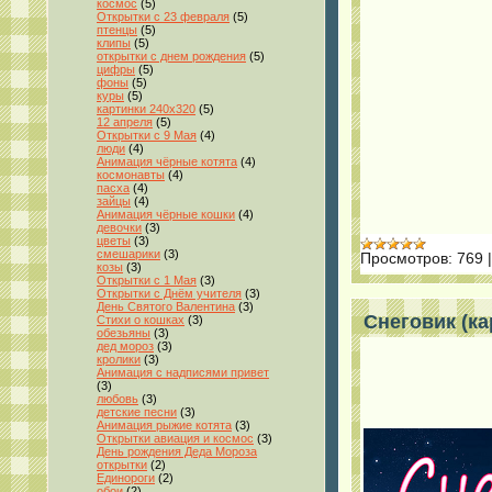
космос
(5)
Открытки с 23 февраля
(5)
птенцы
(5)
клипы
(5)
открытки с днем рождения
(5)
цифры
(5)
фоны
(5)
куры
(5)
картинки 240x320
(5)
12 апреля
(5)
Открытки с 9 Мая
(4)
люди
(4)
Анимация чёрные котята
(4)
космонавты
(4)
пасха
(4)
зайцы
(4)
Анимация чёрные кошки
(4)
девочки
(3)
цветы
(3)
смешарики
(3)
Просмотров:
769
козы
(3)
Открытки с 1 Мая
(3)
Открытки с Днём учителя
(3)
День Святого Валентина
(3)
Снеговик (ка
Стихи о кошках
(3)
обезьяны
(3)
дед мороз
(3)
кролики
(3)
Анимация с надписями привет
(3)
любовь
(3)
детские песни
(3)
Анимация рыжие котята
(3)
Открытки авиация и космос
(3)
День рождения Деда Мороза
открытки
(2)
Единороги
(2)
обои
(2)