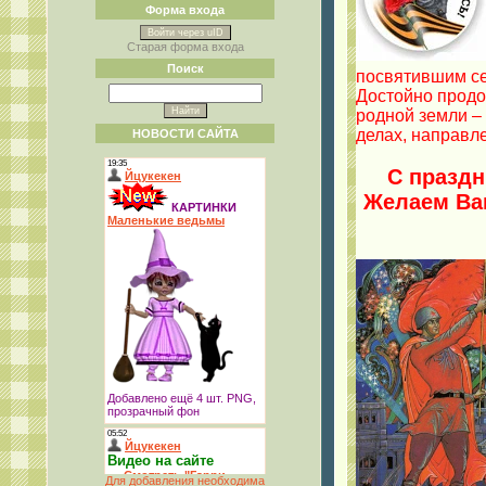
Форма входа
Войти через uID
Старая форма входа
Поиск
посвятившим се
Достойно продо
родной земли –
делах, направл
НОВОСТИ САЙТА
С праздн
Желаем Вам
Для добавления необходима