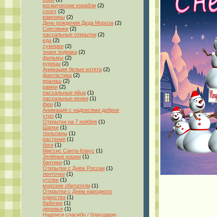
космические корабли
(2)
спорт
(2)
вампиры
(2)
День рождения Деда Мороза
(2)
Снеговики
(2)
пасхальные открытки
(2)
еда
(2)
сумерки
(2)
знаки зодиака
(2)
фильмы
(2)
курицы
(2)
Анимация белые котята
(2)
фантастика
(2)
ералаш
(2)
рамки
(2)
пасхальные яйца
(1)
пасхальные венки
(1)
феи
(1)
Анимация с надписями доброе
утро
(1)
Открытки на 7 ноября
(1)
Шапки
(1)
тюльпаны
(1)
растения
(1)
боги
(1)
Миссис Санта-Клаус
(1)
Зелёные кошки
(1)
бантики
(1)
Открытки с Днём России
(1)
ленточки
(1)
уголки
(1)
морские обитатели
(1)
Открытки с Днём народного
единства
(1)
бабочки
(1)
деревья
(1)
Надписи спасибо / благодарю