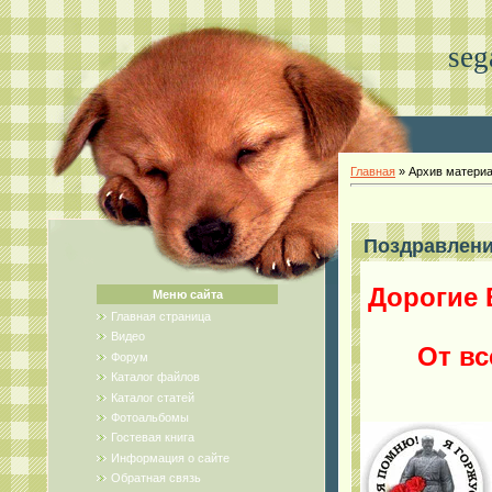
seg
Главная
»
Архив матери
Поздравлени
Дорогие 
Меню сайта
Главная страница
Видео
От вс
Форум
Каталог файлов
Каталог статей
Фотоальбомы
Гостевая книга
Информация о сайте
Обратная связь