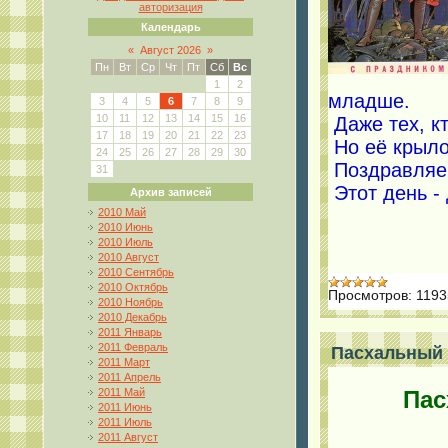
авторизация
Календарь
«
Август 2026
»
Пн
Вт
Ср
Чт
Пт
Сб
Вс
1
2
младше.
3
4
5
6
7
8
9
10
11
12
13
14
15
16
Даже тех, к
17
18
19
20
21
22
23
Но её крыло
24
25
26
27
28
29
30
Поздравляе
31
Этот день -
Архив записей
2010 Май
2010 Июнь
2010 Июль
2010 Август
2010 Сентябрь
2010 Октябрь
Просмотров:
1193
2010 Ноябрь
2010 Декабрь
2011 Январь
2011 Февраль
Пасхальный 
2011 Март
2011 Апрель
2011 Май
Пас
2011 Июнь
2011 Июль
2011 Август