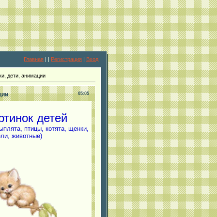
Главная
|
|
Регистрация
|
Вход
и, дети, анимации
ции
05:05
ртинок детей
ыплята, птицы, котята, щенки,
ели, животные)