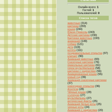
Онлайн всего:
1
Гостей:
1
Пользователей:
0
Список тегов
животные
(314)
картинки
(293)
кошки
(244)
Юмор-Приколы
(243)
Детские картинки
(230)
Картинки животных
(193)
анимация
(149)
собаки
(121)
дети
(119)
котята
(111)
поздравительные открытки
(97)
клипарт
(90)
Анимация животных
(83)
Сказочные картинки
(76)
прикольные картинки
(61)
герои мультфильмов
(58)
картинки с надписями
(56)
Анимированные кошки
(55)
новый год
(39)
Анимация сказочные картинки
(37)
новогодние открытки
(36)
фэнтези
(28)
Чёрные кошки
(28)
хэллоуин
(27)
мультфильмы
(27)
интересные факты
(25)
Анимация белые коты
(25)
черные коты
(24)
Анимация с надписями
(20)