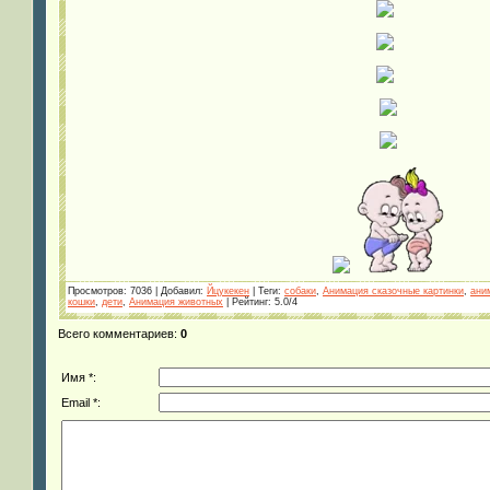
Просмотров
: 7036 |
Добавил
:
Йцукекен
|
Теги
:
собаки
,
Анимация сказочные картинки
,
ани
кошки
,
дети
,
Анимация животных
|
Рейтинг
:
5.0
/
4
Всего комментариев
:
0
Имя *:
Email *: