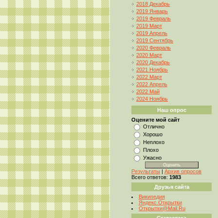
2018 Декабрь
2019 Январь
2019 Февраль
2019 Март
2019 Апрель
2019 Сентябрь
2020 Февраль
2020 Март
2020 Декабрь
2021 Ноябрь
2022 Март
2022 Апрель
2022 Май
2024 Ноябрь
Наш опрос
Оцените мой сайт
Отлично
Хорошо
Неплохо
Плохо
Ужасно
Результаты
|
Архив опросов
Всего ответов:
1983
Друзья сайта
Википедия
Яндекс.Открытки
Открытки@Mail.Ru
Статистика