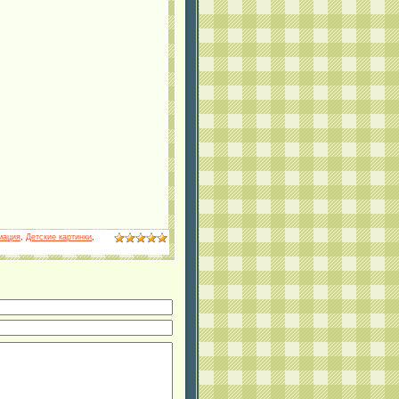
мация
,
Детские картинки
,