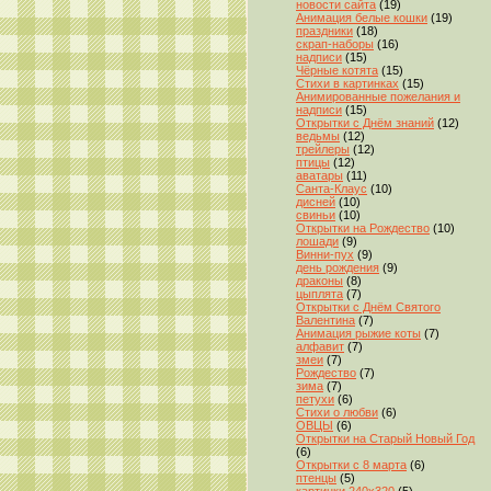
новости сайта
(19)
Анимация белые кошки
(19)
праздники
(18)
скрап-наборы
(16)
надписи
(15)
Чёрные котята
(15)
Стихи в картинках
(15)
Анимированные пожелания и
надписи
(15)
Открытки с Днём знаний
(12)
ведьмы
(12)
трейлеры
(12)
птицы
(12)
аватары
(11)
Санта-Клаус
(10)
дисней
(10)
свиньи
(10)
Открытки на Рождество
(10)
лошади
(9)
Винни-пух
(9)
день рождения
(9)
драконы
(8)
цыплята
(7)
Открытки с Днём Святого
Валентина
(7)
Анимация рыжие коты
(7)
алфавит
(7)
змеи
(7)
Рождество
(7)
зима
(7)
петухи
(6)
Стихи о любви
(6)
ОВЦЫ
(6)
Открытки на Старый Новый Год
(6)
Открытки с 8 марта
(6)
птенцы
(5)