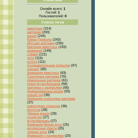
Онлайн всего:
1
Гостей:
1
Пользователей:
0
Список тегов
животные
(314)
картинки
(293)
кошки
(244)
Юмор-Приколы
(243)
Детские картинки
(230)
Картинки животных
(193)
анимация
(149)
собаки
(121)
дети
(119)
котята
(111)
поздравительные открытки
(97)
клипарт
(90)
Анимация животных
(83)
Сказочные картинки
(76)
прикольные картинки
(61)
герои мультфильмов
(58)
картинки с надписями
(56)
Анимированные кошки
(55)
новый год
(39)
Анимация сказочные картинки
(37)
новогодние открытки
(36)
фэнтези
(28)
Чёрные кошки
(28)
хэллоуин
(27)
мультфильмы
(27)
Анимация белые коты
(25)
интересные факты
(25)
черные коты
(24)
Анимация с надписями
(20)