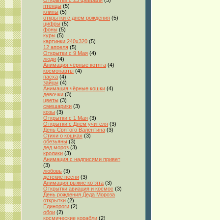
Открытки с 23 февраля
(5)
птенцы
(5)
клипы
(5)
открытки с днем рождения
(5)
цифры
(5)
фоны
(5)
куры
(5)
картинки 240x320
(5)
12 апреля
(5)
Открытки с 9 Мая
(4)
люди
(4)
Анимация чёрные котята
(4)
космонавты
(4)
пасха
(4)
зайцы
(4)
Анимация чёрные кошки
(4)
девочки
(3)
цветы
(3)
смешарики
(3)
козы
(3)
Открытки с 1 Мая
(3)
Открытки с Днём учителя
(3)
День Святого Валентина
(3)
Стихи о кошках
(3)
обезьяны
(3)
дед мороз
(3)
кролики
(3)
Анимация с надписями привет
(3)
любовь
(3)
детские песни
(3)
Анимация рыжие котята
(3)
Открытки авиация и космос
(3)
День рождения Деда Мороза
открытки
(2)
Единороги
(2)
обои
(2)
космические корабли
(2)