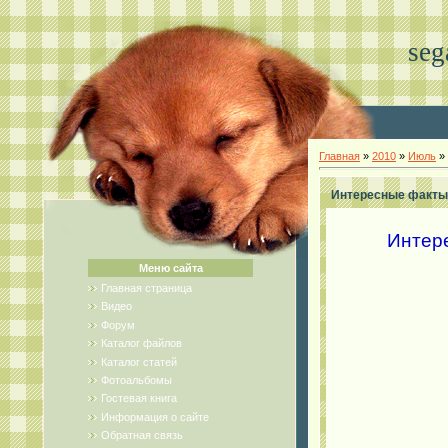
seg
Главная
»
2010
»
Июль
»
Интересные факты 
Интере
Меню сайта
Главная страница
Видео
Форум
Каталог файлов
Каталог статей
Фотоальбомы
Гостевая книга
Информация о сайте
Обратная связь