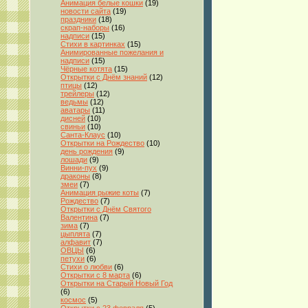
Анимация белые кошки
(19)
новости сайта
(19)
праздники
(18)
скрап-наборы
(16)
надписи
(15)
Стихи в картинках
(15)
Анимированные пожелания и
надписи
(15)
Чёрные котята
(15)
Открытки с Днём знаний
(12)
птицы
(12)
трейлеры
(12)
ведьмы
(12)
аватары
(11)
дисней
(10)
свиньи
(10)
Санта-Клаус
(10)
Открытки на Рождество
(10)
день рождения
(9)
лошади
(9)
Винни-пух
(9)
драконы
(8)
змеи
(7)
Анимация рыжие коты
(7)
Рождество
(7)
Открытки с Днём Святого
Валентина
(7)
зима
(7)
цыплята
(7)
алфавит
(7)
ОВЦЫ
(6)
петухи
(6)
Стихи о любви
(6)
Открытки с 8 марта
(6)
Открытки на Старый Новый Год
(6)
космос
(5)