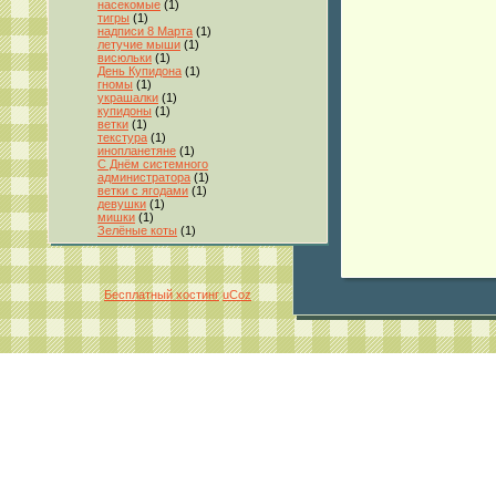
насекомые
(1)
тигры
(1)
надписи 8 Марта
(1)
летучие мыши
(1)
висюльки
(1)
День Купидона
(1)
гномы
(1)
украшалки
(1)
купидоны
(1)
ветки
(1)
текстура
(1)
инопланетяне
(1)
С Днём системного
администратора
(1)
ветки с ягодами
(1)
девушки
(1)
мишки
(1)
Зелёные коты
(1)
Бесплатный хостинг
uCoz