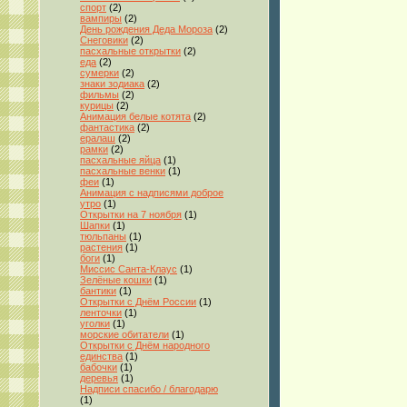
спорт
(2)
вампиры
(2)
День рождения Деда Мороза
(2)
Снеговики
(2)
пасхальные открытки
(2)
еда
(2)
сумерки
(2)
знаки зодиака
(2)
фильмы
(2)
курицы
(2)
Анимация белые котята
(2)
фантастика
(2)
ералаш
(2)
рамки
(2)
пасхальные яйца
(1)
пасхальные венки
(1)
феи
(1)
Анимация с надписями доброе
утро
(1)
Открытки на 7 ноября
(1)
Шапки
(1)
тюльпаны
(1)
растения
(1)
боги
(1)
Миссис Санта-Клаус
(1)
Зелёные кошки
(1)
бантики
(1)
Открытки с Днём России
(1)
ленточки
(1)
уголки
(1)
морские обитатели
(1)
Открытки с Днём народного
единства
(1)
бабочки
(1)
деревья
(1)
Надписи спасибо / благодарю
(1)