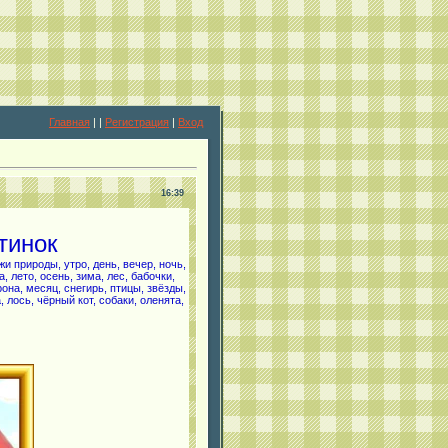
Главная
|
|
Регистрация
|
Вход
16:39
тинок
и природы, утро, день, вечер, ночь,
 лето, осень, зима, лес, бабочки,
рона, месяц, снегирь, птицы, звёзды,
а, лось, чёрный кот, собаки, оленята,