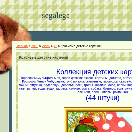
segalega
Главная
»
2010
»
Июль
»
12
» Красивые детские картинки
Красивые детские картинки
Коллекция детских кар
(Персонажи мультфильмов, герои детских сказок, картины, детство, пейзаж
Крокодил Гена и Чебурашка, гриб поганка, животные, гармошка, скамейка,
зайцы, лягушка, подсолнух, деревья, ёлки, грибы, корзина, лиса, белки, во
снег, ручей, вода, водопад, река, солнце, дома, собака, ботинок, волк, лун
оленихи, олень, цветы, ромашки)
(44 штуки)