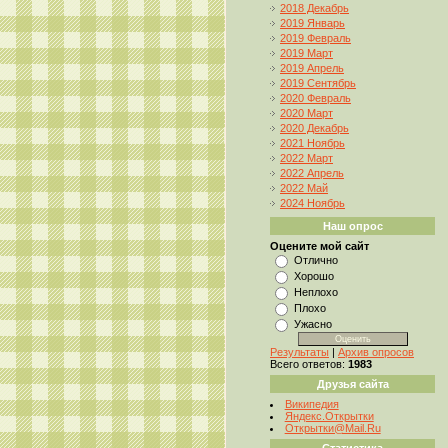
2018 Декабрь
2019 Январь
2019 Февраль
2019 Март
2019 Апрель
2019 Сентябрь
2020 Февраль
2020 Март
2020 Декабрь
2021 Ноябрь
2022 Март
2022 Апрель
2022 Май
2024 Ноябрь
Наш опрос
Оцените мой сайт
Отлично
Хорошо
Неплохо
Плохо
Ужасно
Результаты
|
Архив опросов
Всего ответов:
1983
Друзья сайта
Википедия
Яндекс.Открытки
Открытки@Mail.Ru
Статистика