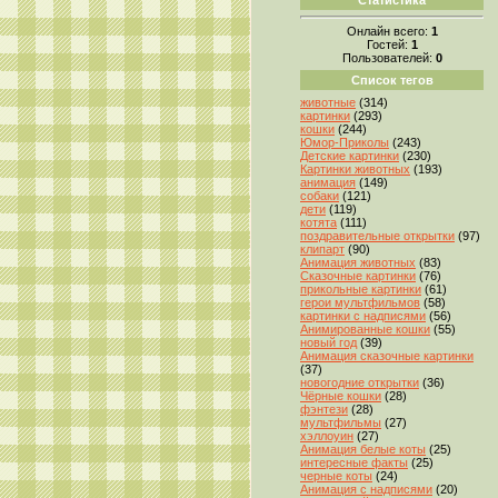
Онлайн всего:
1
Гостей:
1
Пользователей:
0
Список тегов
животные
(314)
картинки
(293)
кошки
(244)
Юмор-Приколы
(243)
Детские картинки
(230)
Картинки животных
(193)
анимация
(149)
собаки
(121)
дети
(119)
котята
(111)
поздравительные открытки
(97)
клипарт
(90)
Анимация животных
(83)
Сказочные картинки
(76)
прикольные картинки
(61)
герои мультфильмов
(58)
картинки с надписями
(56)
Анимированные кошки
(55)
новый год
(39)
Анимация сказочные картинки
(37)
новогодние открытки
(36)
Чёрные кошки
(28)
фэнтези
(28)
мультфильмы
(27)
хэллоуин
(27)
Анимация белые коты
(25)
интересные факты
(25)
черные коты
(24)
Анимация с надписями
(20)