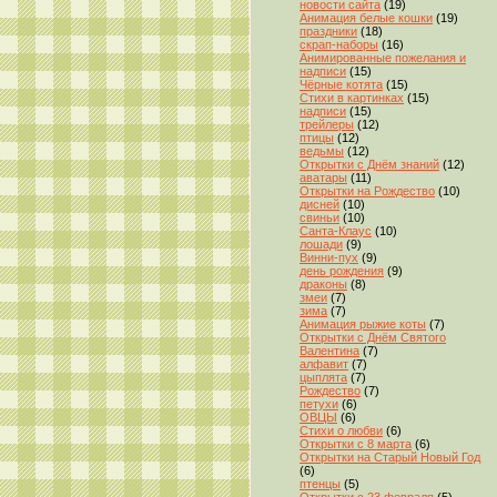
новости сайта
(19)
Анимация белые кошки
(19)
праздники
(18)
скрап-наборы
(16)
Анимированные пожелания и
надписи
(15)
Чёрные котята
(15)
Стихи в картинках
(15)
надписи
(15)
трейлеры
(12)
птицы
(12)
ведьмы
(12)
Открытки с Днём знаний
(12)
аватары
(11)
Открытки на Рождество
(10)
дисней
(10)
свиньи
(10)
Санта-Клаус
(10)
лошади
(9)
Винни-пух
(9)
день рождения
(9)
драконы
(8)
змеи
(7)
зима
(7)
Анимация рыжие коты
(7)
Открытки с Днём Святого
Валентина
(7)
алфавит
(7)
цыплята
(7)
Рождество
(7)
петухи
(6)
ОВЦЫ
(6)
Стихи о любви
(6)
Открытки с 8 марта
(6)
Открытки на Старый Новый Год
(6)
птенцы
(5)