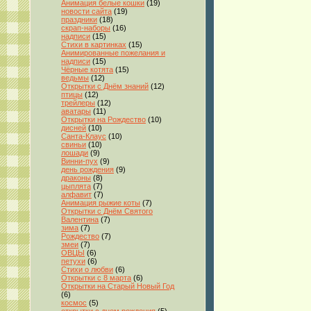
Анимация белые кошки
(19)
новости сайта
(19)
праздники
(18)
скрап-наборы
(16)
надписи
(15)
Стихи в картинках
(15)
Анимированные пожелания и
надписи
(15)
Чёрные котята
(15)
ведьмы
(12)
Открытки с Днём знаний
(12)
птицы
(12)
трейлеры
(12)
аватары
(11)
Открытки на Рождество
(10)
дисней
(10)
Санта-Клаус
(10)
свиньи
(10)
лошади
(9)
Винни-пух
(9)
день рождения
(9)
драконы
(8)
цыплята
(7)
алфавит
(7)
Анимация рыжие коты
(7)
Открытки с Днём Святого
Валентина
(7)
зима
(7)
Рождество
(7)
змеи
(7)
ОВЦЫ
(6)
петухи
(6)
Стихи о любви
(6)
Открытки с 8 марта
(6)
Открытки на Старый Новый Год
(6)
космос
(5)