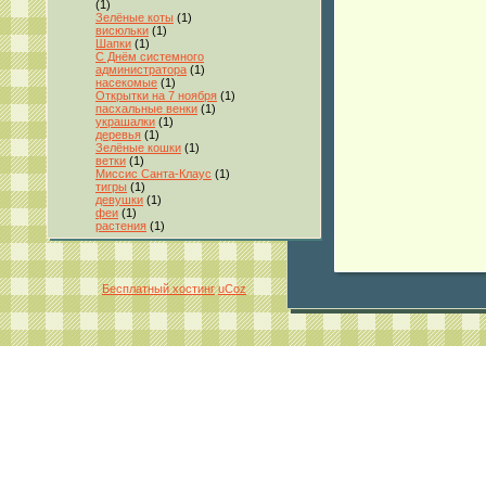
(1)
Зелёные коты
(1)
висюльки
(1)
Шапки
(1)
С Днём системного
администратора
(1)
насекомые
(1)
Открытки на 7 ноября
(1)
пасхальные венки
(1)
украшалки
(1)
деревья
(1)
Зелёные кошки
(1)
ветки
(1)
Миссис Санта-Клаус
(1)
тигры
(1)
девушки
(1)
феи
(1)
растения
(1)
Бесплатный хостинг
uCoz