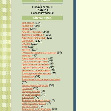
Онлайн всего:
1
Гостей:
1
Пользователей:
0
Список тегов
животные
(314)
картинки
(293)
кошки
(244)
Юмор-Приколы
(243)
Детские картинки
(230)
Картинки животных
(193)
анимация
(149)
собаки
(121)
дети
(119)
котята
(111)
поздравительные открытки
(97)
клипарт
(90)
Анимация животных
(83)
Сказочные картинки
(76)
прикольные картинки
(61)
герои мультфильмов
(58)
картинки с надписями
(56)
Анимированные кошки
(55)
новый год
(39)
Анимация сказочные картинки
(37)
новогодние открытки
(36)
фэнтези
(28)
Чёрные кошки
(28)
мультфильмы
(27)
хэллоуин
(27)
Анимация белые коты
(25)
интересные факты
(25)
черные коты
(24)
Анимация с надписями
(20)