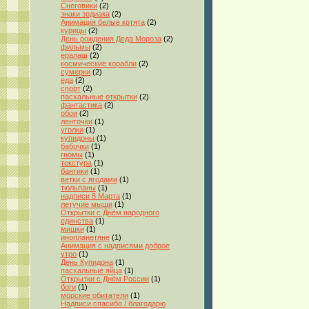
Снеговики
(2)
знаки зодиака
(2)
Анимация белые котята
(2)
курицы
(2)
День рождения Деда Мороза
(2)
фильмы
(2)
ералаш
(2)
космические корабли
(2)
сумерки
(2)
еда
(2)
спорт
(2)
пасхальные открытки
(2)
фантастика
(2)
обои
(2)
ленточки
(1)
уголки
(1)
купидоны
(1)
бабочки
(1)
гномы
(1)
текстура
(1)
бантики
(1)
ветки с ягодами
(1)
тюльпаны
(1)
надписи 8 Марта
(1)
летучие мыши
(1)
Открытки с Днём народного
единства
(1)
мишки
(1)
инопланетяне
(1)
Анимация с надписями доброе
утро
(1)
День Купидона
(1)
пасхальные яйца
(1)
Открытки с Днём России
(1)
боги
(1)
морские обитатели
(1)
Надписи спасибо / благодарю