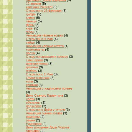
открытки с днем рождения
(5)
12 апреля
(5)
картинки 240x320
(5)
Открытки с 23 февраля
(5)
цифры
(5)
клипы
(5)
птенцы
(5)
фоны
(5)
куры
(5)
люди
(4)
Анимация чёрные кошки
(4)
Открытки с 9 Мая
(4)
зайцы
(4)
Анимация чёрные котята
(4)
космонавты
(4)
пасха
(4)
Открытки авиация и космос
(3)
смешарики
(3)
детские песни
(3)
девочки
(3)
любовь
(3)
Открытки с 1 Мая
(3)
Стихи о кошках
(3)
козы
(3)
кролики
(3)
Анимация с надписями привет
(3)
День Святого Валентина
(3)
цветы
(3)
обезьяны
(3)
дед мороз
(3)
Открытки с Днём учителя
(3)
Анимация рыжие котята
(3)
вампиры
(2)
рамки
(2)
Единороги
(2)
День рождения Деда Мороза
открытки
(2)