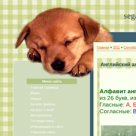
seg
Главная
»
2011
»
Сентяб
Английский а
Меню сайта
Главная страница
Алфавит ан
Видео
из 26 букв, и
Форум
Гласные:
A, E
Каталог файлов
Каталог статей
Согласные:
B
Фотоальбомы
Гостевая книга
Информация о сайте
Обратная связь