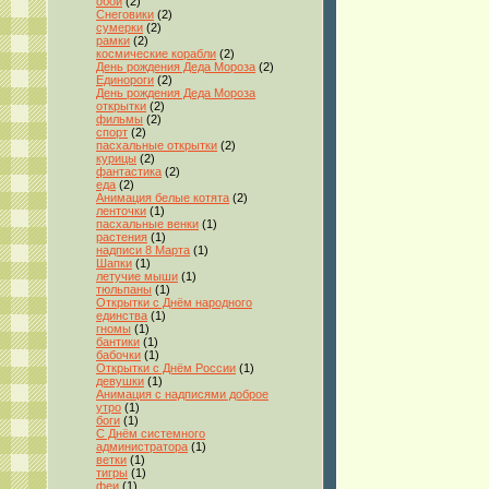
обои
(2)
Снеговики
(2)
сумерки
(2)
рамки
(2)
космические корабли
(2)
День рождения Деда Мороза
(2)
Единороги
(2)
День рождения Деда Мороза
открытки
(2)
фильмы
(2)
спорт
(2)
пасхальные открытки
(2)
курицы
(2)
фантастика
(2)
еда
(2)
Анимация белые котята
(2)
ленточки
(1)
пасхальные венки
(1)
растения
(1)
надписи 8 Марта
(1)
Шапки
(1)
летучие мыши
(1)
тюльпаны
(1)
Открытки с Днём народного
единства
(1)
гномы
(1)
бантики
(1)
бабочки
(1)
Открытки с Днём России
(1)
девушки
(1)
Анимация с надписями доброе
утро
(1)
боги
(1)
С Днём системного
администратора
(1)
ветки
(1)
тигры
(1)
феи
(1)