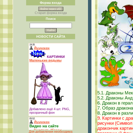
Форма входа
Войти через uID
Старая форма входа
Поиск
НОВОСТИ САЙТА
5.1. Драконы Ме
5.2. Драконы Анд
6. Дракон в гера
7. Образ дракона
8. Дракон в разл
9. Картинки с др
рисунки (Символ 
дракончик картин
Для добавления необходима