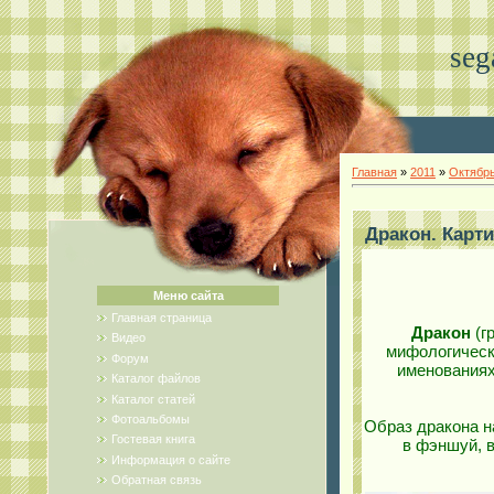
seg
Главная
»
2011
»
Октябр
Дракон. Карт
Меню сайта
Главная страница
Дракон
(г
Видео
мифологическ
Форум
именованиях
Каталог файлов
Каталог статей
Фотоальбомы
Образ дракона н
Гостевая книга
в фэншуй, в
Информация о сайте
Обратная связь