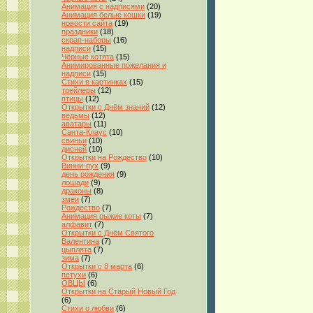
Анимация с надписями
(20)
Анимация белые кошки
(19)
новости сайта
(19)
праздники
(18)
скрап-наборы
(16)
надписи
(15)
Чёрные котята
(15)
Анимированные пожелания и
надписи
(15)
Стихи в картинках
(15)
трейлеры
(12)
птицы
(12)
Открытки с Днём знаний
(12)
ведьмы
(12)
аватары
(11)
Санта-Клаус
(10)
свиньи
(10)
дисней
(10)
Открытки на Рождество
(10)
Винни-пух
(9)
день рождения
(9)
лошади
(9)
драконы
(8)
змеи
(7)
Рождество
(7)
Анимация рыжие коты
(7)
алфавит
(7)
Открытки с Днём Святого
Валентина
(7)
цыплята
(7)
зима
(7)
Открытки с 8 марта
(6)
петухи
(6)
ОВЦЫ
(6)
Открытки на Старый Новый Год
(6)
Стихи о любви
(6)