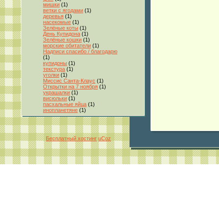
мишки
(1)
ветки с ягодами
(1)
деревья
(1)
насекомые
(1)
Зелёные коты
(1)
День Купидона
(1)
Зелёные кошки
(1)
морские обитатели
(1)
Надписи спасибо / благодарю
(1)
купидоны
(1)
текстура
(1)
уголки
(1)
Миссис Санта-Клаус
(1)
Открытки на 7 ноября
(1)
украшалки
(1)
висюльки
(1)
пасхальные яйца
(1)
инопланетяне
(1)
Бесплатный хостинг
uCoz