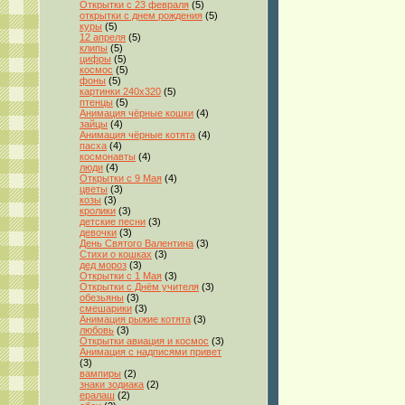
Открытки с 23 февраля
(5)
открытки с днем рождения
(5)
куры
(5)
12 апреля
(5)
клипы
(5)
цифры
(5)
космос
(5)
фоны
(5)
картинки 240x320
(5)
птенцы
(5)
Анимация чёрные кошки
(4)
зайцы
(4)
Анимация чёрные котята
(4)
пасха
(4)
космонавты
(4)
люди
(4)
Открытки с 9 Мая
(4)
цветы
(3)
козы
(3)
кролики
(3)
детские песни
(3)
девочки
(3)
День Святого Валентина
(3)
Стихи о кошках
(3)
дед мороз
(3)
Открытки с 1 Мая
(3)
Открытки с Днём учителя
(3)
обезьяны
(3)
смешарики
(3)
Анимация рыжие котята
(3)
любовь
(3)
Открытки авиация и космос
(3)
Анимация с надписями привет
(3)
вампиры
(2)
знаки зодиака
(2)
ералаш
(2)