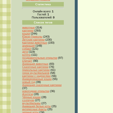
Статистика
Онлайн всего:
1
Гостей:
1
Пользователей:
0
Список тегов
животные
(314)
картинки
(293)
кошки
(244)
Юмор-Приколы
(243)
Детские картинки
(230)
Картинки животных
(193)
анимация
(149)
собаки
(121)
дети
(119)
котята
(111)
поздравительные открытки
(97)
клипарт
(90)
Анимация животных
(83)
Сказочные картинки
(76)
прикольные картинки
(61)
герои мультфильмов
(58)
картинки с надписями
(56)
Анимированные кошки
(55)
новый год
(39)
Анимация сказочные картинки
(37)
новогодние открытки
(36)
фэнтези
(28)
Чёрные кошки
(28)
хэллоуин
(27)
мультфильмы
(27)
Анимация белые коты
(25)
интересные факты
(25)
черные коты
(24)