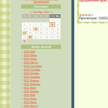
прозрачный фон,
авторизация
Календарь
«
Октябрь 2011
»
Пн
Вт
Ср
Чт
Пт
Сб
Вс
Просмотров:
21831
1
2
3
4
5
6
7
8
9
10
11
12
13
14
15
16
17
18
19
20
21
22
23
24
25
26
27
28
29
30
31
Архив записей
2010 Май
2010 Июнь
2010 Июль
2010 Август
2010 Сентябрь
2010 Октябрь
2010 Ноябрь
2010 Декабрь
2011 Январь
2011 Февраль
2011 Март
2011 Апрель
2011 Май
2011 Июнь
2011 Июль
2011 Август