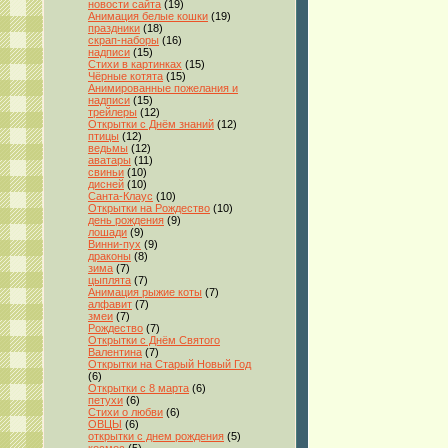
новости сайта
(19)
Анимация белые кошки
(19)
праздники
(18)
скрап-наборы
(16)
надписи
(15)
Стихи в картинках
(15)
Чёрные котята
(15)
Анимированные пожелания и
надписи
(15)
трейлеры
(12)
Открытки с Днём знаний
(12)
птицы
(12)
ведьмы
(12)
аватары
(11)
свиньи
(10)
дисней
(10)
Санта-Клаус
(10)
Открытки на Рождество
(10)
день рождения
(9)
лошади
(9)
Винни-пух
(9)
драконы
(8)
зима
(7)
цыплята
(7)
Анимация рыжие коты
(7)
алфавит
(7)
змеи
(7)
Рождество
(7)
Открытки с Днём Святого
Валентина
(7)
Открытки на Старый Новый Год
(6)
Открытки с 8 марта
(6)
петухи
(6)
Стихи о любви
(6)
ОВЦЫ
(6)
открытки с днем рождения
(5)