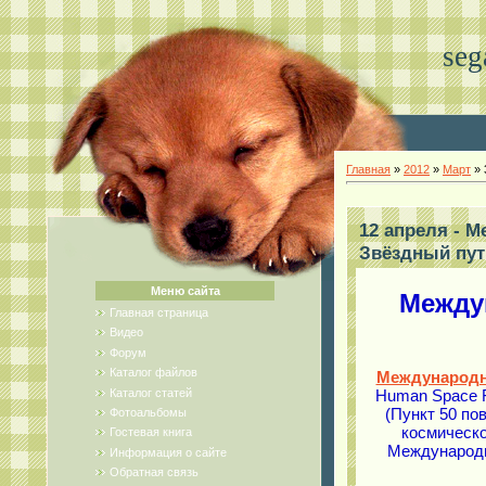
seg
Главная
»
2012
»
Март
»
12 апреля - 
Звёздный пут
Меню сайта
Между
Главная страница
Видео
Форум
Каталог файлов
Международн
Каталог статей
Human Space F
(Пункт 50 по
Фотоальбомы
космическо
Гостевая книга
Международн
Информация о сайте
Обратная связь