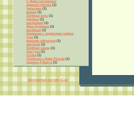
С Днём системного
администратора
(1)
тюльпаны
(1)
мишки
(1)
Зелёные коты
(1)
деревья
(1)
насекомые
(1)
День Купидона
(1)
висюльки
(1)
Анимация с надписями доброе
утро
(1)
морские обитатели
(1)
ленточки
(1)
Зелёные кошки
(1)
текстура
(1)
уголки
(1)
Открытки с Днём России
(1)
надписи 8 Марта
(1)
Бесплатный хостинг
uCoz