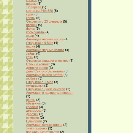
космос
(5)
цифры
(5)
12 апреля
(5)
картинки 240x320
(5)
куры
(5)
клипы
(5)
Открытки с 23 февраля
(5)
птенцы
(5)
фоны
(5)
космонавты
(4)
люди
(4)
Анимация чёрные кошки
(4)
Открытки с 9 Мая
(4)
пасха
(4)
Анимация чёрные котята
(4)
зайцы
(4)
козы
(3)
Открытки авиация и космос
(3)
Стихи о кошках
(3)
детские песни
(3)
День Святого Валентина
(3)
Анимация рыжие котята
(3)
любовь
(3)
Открытки с 1 Мая
(3)
смешарики
(3)
Открытки с Днём учителя
(3)
Анимация с надписями привет
(3)
цветы
(3)
обезьяны
(3)
кролики
(3)
дед мороз
(3)
девочки
(3)
сумерки
(2)
Единороги
(2)
Анимация белые котята
(2)
знаки зодиака
(2)
пасхальные открытки
(2)