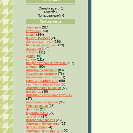
Онлайн всего:
1
Гостей:
1
Пользователей:
0
Список тегов
животные
(314)
картинки
(293)
кошки
(244)
Юмор-Приколы
(243)
Детские картинки
(230)
Картинки животных
(193)
анимация
(149)
собаки
(121)
дети
(119)
котята
(111)
поздравительные открытки
(97)
клипарт
(90)
Анимация животных
(83)
Сказочные картинки
(76)
прикольные картинки
(61)
герои мультфильмов
(58)
картинки с надписями
(56)
Анимированные кошки
(55)
новый год
(39)
Анимация сказочные картинки
(37)
новогодние открытки
(36)
Чёрные кошки
(28)
фэнтези
(28)
мультфильмы
(27)
хэллоуин
(27)
интересные факты
(25)
Анимация белые коты
(25)
черные коты
(24)
Анимация с надписями
(20)