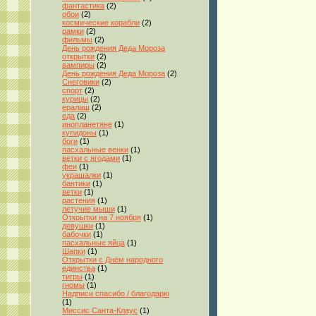
фантастика
(2)
обои
(2)
космические корабли
(2)
рамки
(2)
фильмы
(2)
День рождения Деда Мороза
открытки
(2)
вампиры
(2)
День рождения Деда Мороза
(2)
Снеговики
(2)
спорт
(2)
курицы
(2)
ералаш
(2)
еда
(2)
инопланетяне
(1)
купидоны
(1)
боги
(1)
пасхальные венки
(1)
ветки с ягодами
(1)
феи
(1)
украшалки
(1)
бантики
(1)
ветки
(1)
растения
(1)
летучие мыши
(1)
Открытки на 7 ноября
(1)
девушки
(1)
бабочки
(1)
пасхальные яйца
(1)
Шапки
(1)
Открытки с Днём народного
единства
(1)
тигры
(1)
гномы
(1)
Надписи спасибо / благодарю
(1)
Миссис Санта-Клаус
(1)