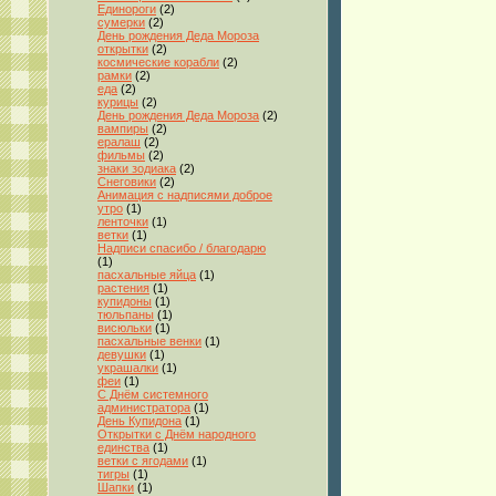
Единороги
(2)
сумерки
(2)
День рождения Деда Мороза
открытки
(2)
космические корабли
(2)
рамки
(2)
еда
(2)
курицы
(2)
День рождения Деда Мороза
(2)
вампиры
(2)
ералаш
(2)
фильмы
(2)
знаки зодиака
(2)
Снеговики
(2)
Анимация с надписями доброе
утро
(1)
ленточки
(1)
ветки
(1)
Надписи спасибо / благодарю
(1)
пасхальные яйца
(1)
растения
(1)
купидоны
(1)
тюльпаны
(1)
висюльки
(1)
пасхальные венки
(1)
девушки
(1)
украшалки
(1)
феи
(1)
С Днём системного
администратора
(1)
День Купидона
(1)
Открытки с Днём народного
единства
(1)
ветки с ягодами
(1)
тигры
(1)
Шапки
(1)