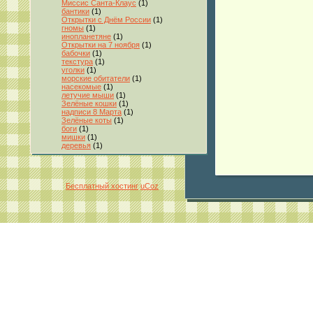
Миссис Санта-Клаус
(1)
бантики
(1)
Открытки с Днём России
(1)
гномы
(1)
инопланетяне
(1)
Открытки на 7 ноября
(1)
бабочки
(1)
текстура
(1)
уголки
(1)
морские обитатели
(1)
насекомые
(1)
летучие мыши
(1)
Зелёные кошки
(1)
надписи 8 Марта
(1)
Зелёные коты
(1)
боги
(1)
мишки
(1)
деревья
(1)
Бесплатный хостинг
uCoz