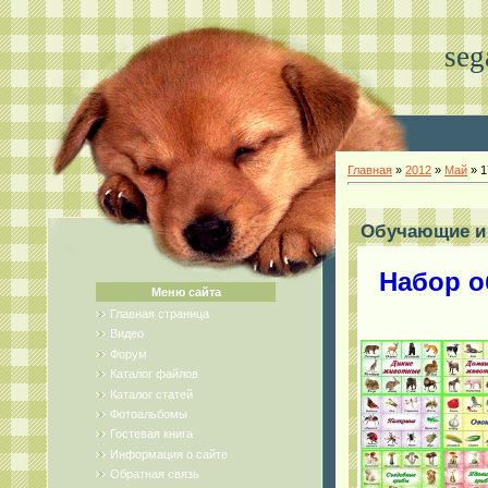
seg
Главная
»
2012
»
Май
»
1
Обучающие и 
Набор о
Меню сайта
Главная страница
Видео
Форум
Каталог файлов
Каталог статей
Фотоальбомы
Гостевая книга
Информация о сайте
Обратная связь