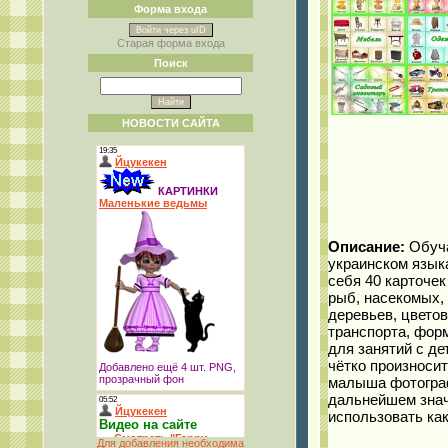
Форма входа
Войти через uID
Старая форма входа
Поиск
НОВОСТИ САЙТА
Описание:
Обуча
украинском язык
себя 40 карточе
рыб, насекомых, 
деревьев, цветов
транспорта, фор
для занятий с де
чётко произносит
малыша фотограф
дальнейшем знач
использовать как
Для добавления необходима