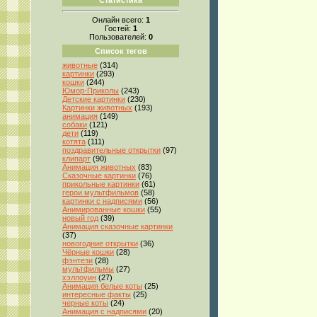
Онлайн всего:
1
Гостей:
1
Пользователей:
0
Список тегов
животные
(314)
картинки
(293)
кошки
(244)
Юмор-Приколы
(243)
Детские картинки
(230)
Картинки животных
(193)
анимация
(149)
собаки
(121)
дети
(119)
котята
(111)
поздравительные открытки
(97)
клипарт
(90)
Анимация животных
(83)
Сказочные картинки
(76)
прикольные картинки
(61)
герои мультфильмов
(58)
картинки с надписями
(56)
Анимированные кошки
(55)
новый год
(39)
Анимация сказочные картинки
(37)
новогодние открытки
(36)
Чёрные кошки
(28)
фэнтези
(28)
мультфильмы
(27)
хэллоуин
(27)
Анимация белые коты
(25)
интересные факты
(25)
черные коты
(24)
Анимация с надписями
(20)