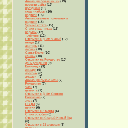
Анимация белые кошки
(19)
новости сайта
(19)
праздники
(18)
скрап-наборы
(16)
надписи
(15)
Анимированные пожелания и
надписи
(15)
Чёрные котята
(15)
Стихи в картинках
(15)
ведьмы
(12)
трейлеры
(12)
Открытки с Днём знаний
(12)
птицы
(12)
аватары
(11)
дисней
(10)
Санта-Клаус
(10)
свиньи
(10)
Открытки на Рождество
(10)
день рождения
(9)
Винни-пух
(9)
лошади
(9)
драконы
(8)
алфавит
(7)
Анимация рыжие коты
(7)
Рождество
(7)
змеи
(7)
цыплята
(7)
Открытки с Днём Святого
Валентина
(7)
зима
(7)
ОВЦЫ
(6)
петухи
(6)
Открытки с 8 марта
(6)
Стихи о любви
(6)
Открытки на Старый Новый Год
(6)
Открытки с 23 февраля
(5)