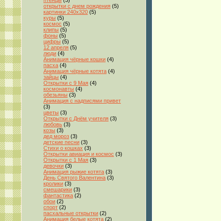
птенцы
(5)
открытки с днем рождения
(5)
картинки 240x320
(5)
куры
(5)
космос
(5)
клипы
(5)
фоны
(5)
цифры
(5)
12 апреля
(5)
люди
(4)
Анимация чёрные кошки
(4)
пасха
(4)
Анимация чёрные котята
(4)
зайцы
(4)
Открытки с 9 Мая
(4)
космонавты
(4)
обезьяны
(3)
Анимация с надписями привет
(3)
цветы
(3)
Открытки с Днём учителя
(3)
любовь
(3)
козы
(3)
дед мороз
(3)
детские песни
(3)
Стихи о кошках
(3)
Открытки авиация и космос
(3)
Открытки с 1 Мая
(3)
девочки
(3)
Анимация рыжие котята
(3)
День Святого Валентина
(3)
кролики
(3)
смешарики
(3)
фантастика
(2)
обои
(2)
спорт
(2)
пасхальные открытки
(2)
Анимация белые котята
(2)