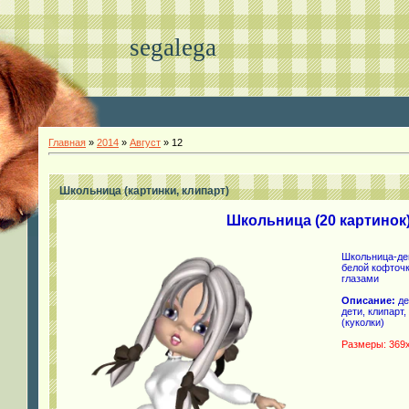
segalega
Главная
»
2014
»
Август
»
12
Школьница (картинки, клипарт)
Школьница (20 картинок
Школьница-дев
белой кофточ
глазами
Описание:
де
дети, клипарт
(куколки)
Размеры: 369