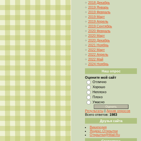
2018 Декабрь
2019 Январь
2019 Февраль
2019 Март
2019 Апрель
2019 Сентябрь
2020 Февраль
2020 Март
2020 Декабрь
2021 Ноябрь
2022 Март
2022 Апрель
2022 Май
2024 Ноябрь
Наш опрос
Оцените мой сайт
Отлично
Хорошо
Неплохо
Плохо
Ужасно
Результаты
|
Архив опросов
Всего ответов:
1983
Друзья сайта
Википедия
Яндекс.Открытки
Открытки@Mail.Ru
Статистика