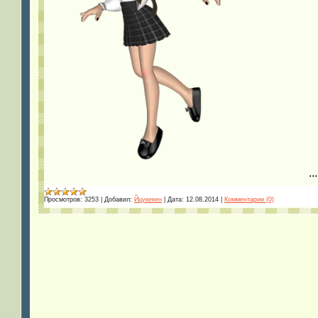
..
Просмотров:
3253
|
Добавил:
Йцукекен
|
Дата:
12.08.2014
|
Комментарии (0)