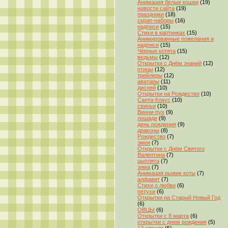
Анимация белые кошки
(19)
новости сайта
(19)
праздники
(18)
скрап-наборы
(16)
надписи
(15)
Стихи в картинках
(15)
Анимированные пожелания и
надписи
(15)
Чёрные котята
(15)
ведьмы
(12)
Открытки с Днём знаний
(12)
птицы
(12)
трейлеры
(12)
аватары
(11)
дисней
(10)
Открытки на Рождество
(10)
Санта-Клаус
(10)
свиньи
(10)
Винни-пух
(9)
лошади
(9)
день рождения
(9)
драконы
(8)
Рождество
(7)
змеи
(7)
Открытки с Днём Святого
Валентина
(7)
цыплята
(7)
зима
(7)
Анимация рыжие коты
(7)
алфавит
(7)
Стихи о любви
(6)
петухи
(6)
Открытки на Старый Новый Год
(6)
ОВЦЫ
(6)
Открытки с 8 марта
(6)
открытки с днем рождения
(5)