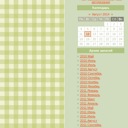
авторизация
Календарь
«
Август 2014
»
Пн
Вт
Ср
Чт
Пт
Сб
Вс
1
2
3
4
5
6
7
8
9
10
11
12
13
14
15
16
17
18
19
20
21
22
23
24
25
26
27
28
29
30
31
Архив записей
2010 Май
2010 Июнь
2010 Июль
2010 Август
2010 Сентябрь
2010 Октябрь
2010 Ноябрь
2010 Декабрь
2011 Январь
2011 Февраль
2011 Март
2011 Апрель
2011 Май
2011 Июнь
2011 Июль
2011 Август
2011 Сентябрь