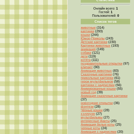
Онлайн всего:
1
Гостей:
1
Пользователей:
0
Список тегов
животные
(314)
картинки
(293)
кошки
(244)
Юмор-Приколы
(243)
Детские картинки
(230)
Картинки животных
(193)
анимация
(149)
собаки
(121)
дети
(119)
котята
(111)
поздравительные открытки
(97)
клипарт
(90)
Анимация животных
(83)
Сказочные картинки
(76)
прикольные картинки
(61)
герои мультфильмов
(58)
картинки с надписями
(56)
Анимированные кошки
(55)
новый год
(39)
Анимация сказочные картинки
(37)
новогодние открытки
(36)
фэнтези
(28)
Чёрные кошки
(28)
хэллоуин
(27)
мультфильмы
(27)
интересные факты
(25)
Анимация белые коты
(25)
черные коты
(24)
Анимация с надписями
(20)