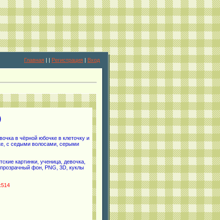
Главная
|
|
Регистрация
|
Вход
)
очка в чёрной юбочке в клеточку и
ке, с седыми волосами, серыми
тские картинки, ученица, девочка,
, прозрачный фон, PNG, 3D, куклы
x514