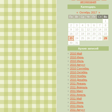
авторизация
Календарь
«
Октябрь 2017
»
Пн
Вт
Ср
Чт
Пт
Сб
Вс
1
2
3
4
5
6
7
8
9
10
11
12
13
14
15
16
17
18
19
20
21
22
23
24
25
26
27
28
29
30
31
Архив записей
2010 Май
2010 Июнь
2010 Июль
2010 Август
2010 Сентябрь
2010 Октябрь
2010 Ноябрь
2010 Декабрь
2011 Январь
2011 Февраль
2011 Март
2011 Апрель
2011 Май
2011 Июнь
2011 Июль
2011 Август