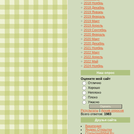
2018 Ноябрь
2018 Декабрь
2019 Январь
2019 Февраль
2019 Март
2019 Апрель
2019 Сентябрь
2020 Февраль
2020 Март
2020 Декабрь
2021 Ноябрь
2022 Март
2022 Апрель
2022 Май
2024 Ноябрь
Наш опрос
Оцените мой сайт
Отлично
Хорошо
Неплохо
Плохо
Ужасно
Результаты
|
Архив опросов
Всего ответов:
1983
Друзья сайта
Википедия
Яндекс.Открытки
Открытки@Mail.Ru