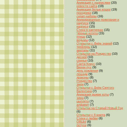
Анимация с надписями
(20)
новости сайта
(19)
Анимация белые кошки
(19)
праздники
(18)
скрап-наборы
(16)
Анимированные пожелания и
надписи
(15)
надписи
(15)
Стихи в картинках
(15)
Чёрные котята
(15)
птицы
(12)
ведьмы
(12)
Открытки с Днём знаний
(12)
трейлеры
(12)
аватары
(11)
Открытки на Рождество
(10)
дисней
(10)
свиньи
(10)
Санта-Клаус
(10)
Винни-пух
(9)
день рождения
(9)
лошади
(9)
драконы
(8)
Рождество
(7)
змеи
(7)
Открытки с Днём Святого
Валентина
(7)
Анимация рыжие коты
(7)
зима
(7)
цыплята
(7)
алфавит
(7)
Открытки на Старый Новый Год
(6)
Открытки с 8 марта
(6)
Стихи о любви
(6)
ОВЦЫ
(6)
петухи
(6)