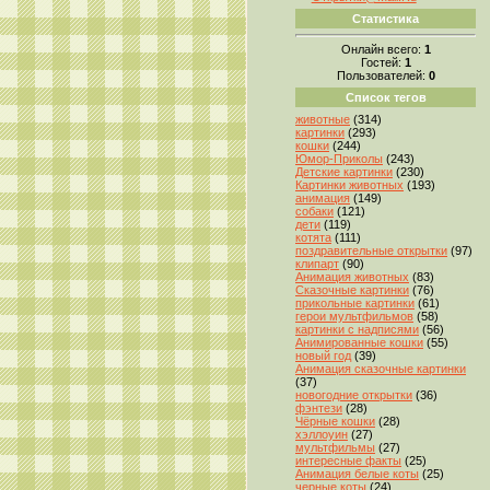
Статистика
Онлайн всего:
1
Гостей:
1
Пользователей:
0
Список тегов
животные
(314)
картинки
(293)
кошки
(244)
Юмор-Приколы
(243)
Детские картинки
(230)
Картинки животных
(193)
анимация
(149)
собаки
(121)
дети
(119)
котята
(111)
поздравительные открытки
(97)
клипарт
(90)
Анимация животных
(83)
Сказочные картинки
(76)
прикольные картинки
(61)
герои мультфильмов
(58)
картинки с надписями
(56)
Анимированные кошки
(55)
новый год
(39)
Анимация сказочные картинки
(37)
новогодние открытки
(36)
фэнтези
(28)
Чёрные кошки
(28)
хэллоуин
(27)
мультфильмы
(27)
интересные факты
(25)
Анимация белые коты
(25)
черные коты
(24)