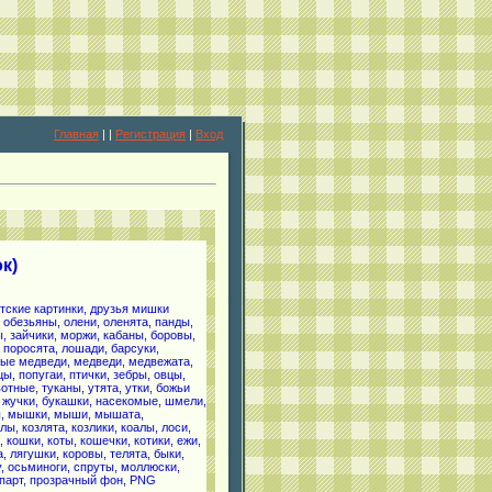
Главная
|
|
Регистрация
|
Вход
ок)
тские картинки, друзья мишки
, обезьяны, олени, оленята, панды,
ы, зайчики, моржи, кабаны, боровы,
, поросята, лошади, барсуки,
ые медведи, медведи, медвежата,
ы, попугаи, птички, зебры, овцы,
тные, туканы, утята, утки, божьи
, жучки, букашки, насекомые, шмели,
ы, мышки, мыши, мышата,
лы, козлята, козлики, коалы, лоси,
, кошки, коты, кошечки, котики, ежи,
, лягушки, коровы, телята, быки,
у, осьминоги, спруты, моллюски,
парт, прозрачный фон, PNG