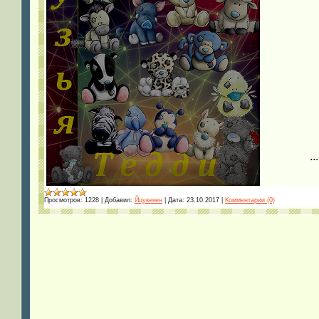
..
Просмотров:
1228
|
Добавил:
Йцукекен
|
Дата:
23.10.2017
|
Комментарии (0)