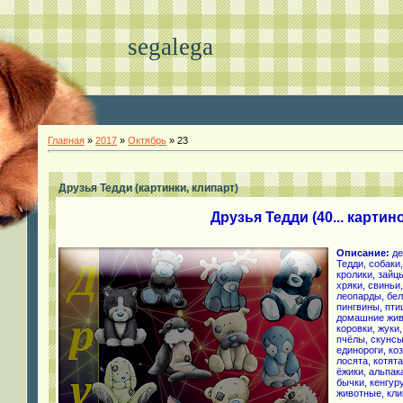
segalega
Главная
»
2017
»
Октябрь
»
23
Друзья Тедди (картинки, клипарт)
Друзья Тедди (40... картин
Описание:
де
Тедди, собаки
кролики, зайц
хряки, свиньи
леопарды, бел
пингвины, птиц
домашние живо
коровки, жуки
пчёлы, скунс
единороги, коз
лосята, котята
ёжики, альпака
бычки, кенгур
животные, кли