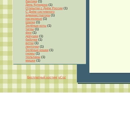
бантики
(1)
День Купидона
(1)
Открытки с Днём России
(1)
С Днём системного
администратора
(1)
насекомые
(1)
Шапки
(1)
Зелёные коты
(1)
тигры
(1)
феи
(1)
девушки
(1)
бабочки
(1)
ветки
(1)
ленточки
(1)
Зелёные кошки
(1)
гномы
(1)
тюльпаны
(1)
мишки
(1)
Бесплатный хостинг
uCoz