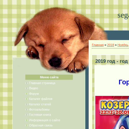
seg
Главная
»
2018
»
Ноябрь
2019 год - го
Меню сайта
Гор
Главная страница
Видео
Форум
Каталог файлов
Каталог статей
Фотоальбомы
Гостевая книга
Информация о сайте
Обратная связь