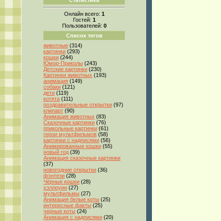
Онлайн всего:
1
Гостей:
1
Пользователей:
0
Список тегов
животные
(314)
картинки
(293)
кошки
(244)
Юмор-Приколы
(243)
Детские картинки
(230)
Картинки животных
(193)
анимация
(149)
собаки
(121)
дети
(119)
котята
(111)
поздравительные открытки
(97)
клипарт
(90)
Анимация животных
(83)
Сказочные картинки
(76)
прикольные картинки
(61)
герои мультфильмов
(58)
картинки с надписями
(56)
Анимированные кошки
(55)
новый год
(39)
Анимация сказочные картинки
(37)
новогодние открытки
(36)
фэнтези
(28)
Чёрные кошки
(28)
хэллоуин
(27)
мультфильмы
(27)
Анимация белые коты
(25)
интересные факты
(25)
черные коты
(24)
Анимация с надписями
(20)