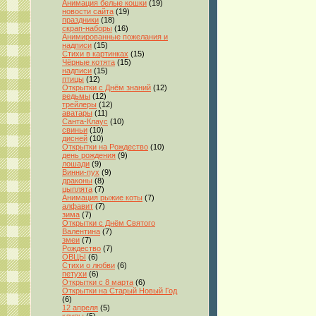
Анимация белые кошки
(19)
новости сайта
(19)
праздники
(18)
скрап-наборы
(16)
Анимированные пожелания и
надписи
(15)
Стихи в картинках
(15)
Чёрные котята
(15)
надписи
(15)
птицы
(12)
Открытки с Днём знаний
(12)
ведьмы
(12)
трейлеры
(12)
аватары
(11)
Санта-Клаус
(10)
свиньи
(10)
дисней
(10)
Открытки на Рождество
(10)
день рождения
(9)
лошади
(9)
Винни-пух
(9)
драконы
(8)
цыплята
(7)
Анимация рыжие коты
(7)
алфавит
(7)
зима
(7)
Открытки с Днём Святого
Валентина
(7)
змеи
(7)
Рождество
(7)
ОВЦЫ
(6)
Стихи о любви
(6)
петухи
(6)
Открытки с 8 марта
(6)
Открытки на Старый Новый Год
(6)
12 апреля
(5)