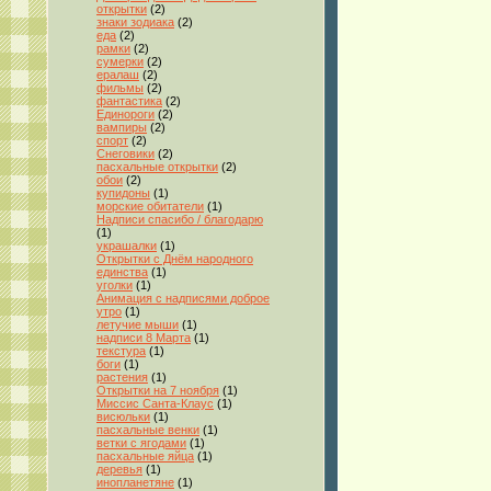
открытки
(2)
знаки зодиака
(2)
еда
(2)
рамки
(2)
сумерки
(2)
ералаш
(2)
фильмы
(2)
фантастика
(2)
Единороги
(2)
вампиры
(2)
спорт
(2)
Снеговики
(2)
пасхальные открытки
(2)
обои
(2)
купидоны
(1)
морские обитатели
(1)
Надписи спасибо / благодарю
(1)
украшалки
(1)
Открытки с Днём народного
единства
(1)
уголки
(1)
Анимация с надписями доброе
утро
(1)
летучие мыши
(1)
надписи 8 Марта
(1)
текстура
(1)
боги
(1)
растения
(1)
Открытки на 7 ноября
(1)
Миссис Санта-Клаус
(1)
висюльки
(1)
пасхальные венки
(1)
ветки с ягодами
(1)
пасхальные яйца
(1)
деревья
(1)
инопланетяне
(1)