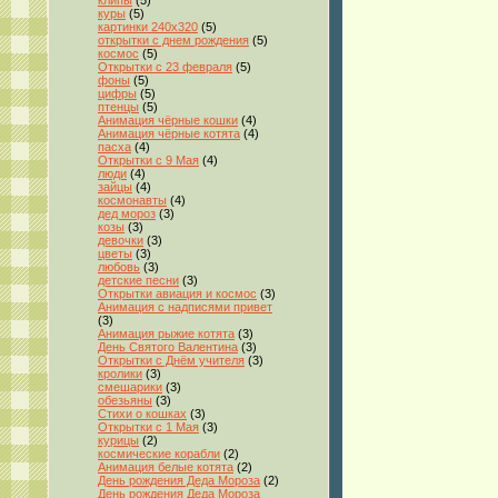
клипы
(5)
куры
(5)
картинки 240x320
(5)
открытки с днем рождения
(5)
космос
(5)
Открытки с 23 февраля
(5)
фоны
(5)
цифры
(5)
птенцы
(5)
Анимация чёрные кошки
(4)
Анимация чёрные котята
(4)
пасха
(4)
Открытки с 9 Мая
(4)
люди
(4)
зайцы
(4)
космонавты
(4)
дед мороз
(3)
козы
(3)
девочки
(3)
цветы
(3)
любовь
(3)
детские песни
(3)
Открытки авиация и космос
(3)
Анимация с надписями привет
(3)
Анимация рыжие котята
(3)
День Святого Валентина
(3)
Открытки с Днём учителя
(3)
кролики
(3)
смешарики
(3)
обезьяны
(3)
Стихи о кошках
(3)
Открытки с 1 Мая
(3)
курицы
(2)
космические корабли
(2)
Анимация белые котята
(2)
День рождения Деда Мороза
(2)
День рождения Деда Мороза