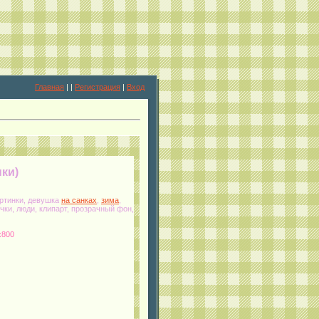
Главная
|
|
Регистрация
|
Вход
нки)
ртинки, девушка
на санках
,
зима
,
чки, люди, клипарт, прозрачный фон,
x800