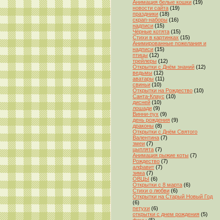
Анимация белые кошки
(19)
новости сайта
(19)
праздники
(18)
скрап-наборы
(16)
надписи
(15)
Чёрные котята
(15)
Стихи в картинках
(15)
Анимированные пожелания и
надписи
(15)
птицы
(12)
трейлеры
(12)
Открытки с Днём знаний
(12)
ведьмы
(12)
аватары
(11)
свиньи
(10)
Открытки на Рождество
(10)
Санта-Клаус
(10)
дисней
(10)
лошади
(9)
Винни-пух
(9)
день рождения
(9)
драконы
(8)
Открытки с Днём Святого
Валентина
(7)
змеи
(7)
цыплята
(7)
Анимация рыжие коты
(7)
Рождество
(7)
алфавит
(7)
зима
(7)
ОВЦЫ
(6)
Открытки с 8 марта
(6)
Стихи о любви
(6)
Открытки на Старый Новый Год
(6)
петухи
(6)
открытки с днем рождения
(5)