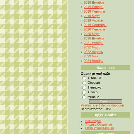
2018 Декабрь
2019 Январь
2019 Февраль
2019 Март
2019 Апрель
2019 Сентябрь
2020 Февраль
2020 Март
2020 Декабрь
2021 Ноябрь
2022 Март
2022 Апрель
2022 Май
2024 Ноябрь
Наш опрос
Оцените мой сайт
Отлично
Хорошо
Неплохо
Плохо
Ужасно
Результаты
|
Архив опросов
Всего ответов:
1983
Друзья сайта
Википедия
Яндекс.Открытки
Открытки@Mail.Ru
Статистика