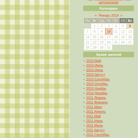
авторизация
Календарь
«
Январь 2019
»
Пн
Вт
Ср
Чт
Пт
Сб
Вс
1
2
3
4
5
6
7
8
9
10
11
12
13
14
15
16
17
18
19
20
21
22
23
24
25
26
27
28
29
30
31
Архив записей
2010 Май
2010 Июнь
2010 Июль
2010 Август
2010 Сентябрь
2010 Октябрь
2010 Ноябрь
2010 Декабрь
2011 Январь
2011 Февраль
2011 Март
2011 Апрель
2011 Май
2011 Июнь
2011 Июль
2011 Август
2011 Сентябрь