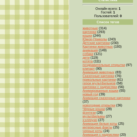
Онлайн всего:
1
Гостей:
1
Пользователей:
0
Список тегов
животные
(314)
картинки
(293)
кошки
(244)
Юмор-Приколы
(243)
Детские картинки
(230)
Картинки животных
(193)
анимация
(149)
собаки
(121)
дети
(119)
котята
(111)
поздравительные открытки
(97)
клипарт
(90)
Анимация животных
(83)
Сказочные картинки
(76)
прикольные картинки
(61)
герои мультфильмов
(58)
картинки с надписями
(56)
Анимированные кошки
(55)
новый год
(39)
Анимация сказочные картинки
(37)
новогодние открытки
(36)
Чёрные кошки
(28)
фэнтези
(28)
мультфильмы
(27)
хэллоуин
(27)
Анимация белые коты
(25)
интересные факты
(25)
черные коты
(24)
Анимация с надписями
(20)