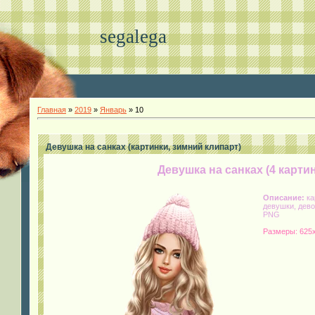
segalega
Главная
»
2019
»
Январь
»
10
Девушка на санках (картинки, зимний клипарт)
Девушка на санках (4 карти
Описание:
ка
девушки, дево
PNG
Размеры: 625