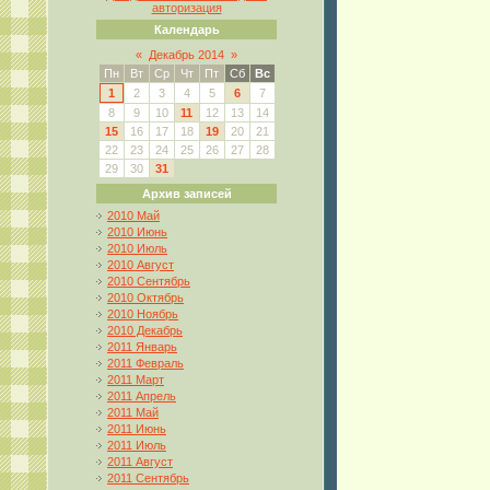
авторизация
Календарь
«
Декабрь 2014
»
Пн
Вт
Ср
Чт
Пт
Сб
Вс
1
2
3
4
5
6
7
8
9
10
11
12
13
14
15
16
17
18
19
20
21
22
23
24
25
26
27
28
29
30
31
Архив записей
2010 Май
2010 Июнь
2010 Июль
2010 Август
2010 Сентябрь
2010 Октябрь
2010 Ноябрь
2010 Декабрь
2011 Январь
2011 Февраль
2011 Март
2011 Апрель
2011 Май
2011 Июнь
2011 Июль
2011 Август
2011 Сентябрь