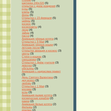
птенцы
(5)
картинки 240x320
(5)
открытки с днем рождения
(5)
куры
(5)
клипы
(5)
фоны
(5)
Открытки с 23 февраля
(5)
цифры
(5)
космос
(5)
космонавты
(4)
люди
(4)
зайцы
(4)
пасха
(4)
Анимация чёрные котята
(4)
Открытки с 9 Мая
(4)
Анимация чёрные кошки
(4)
детские песни
(3)
Открытки авиация и космос
(3)
цветы
(3)
Стихи о кошках
(3)
смешарики
(3)
Открытки с Днём учителя
(3)
девочки
(3)
обезьяны
(3)
Анимация с надписями привет
(3)
День Святого Валентина
(3)
дед мороз
(3)
любовь
(3)
Открытки с 1 Мая
(3)
кролики
(3)
козы
(3)
Анимация рыжие котята
(3)
космические корабли
(2)
рамки
(2)
Анимация белые котята
(2)
фильмы
(2)
ералаш
(2)