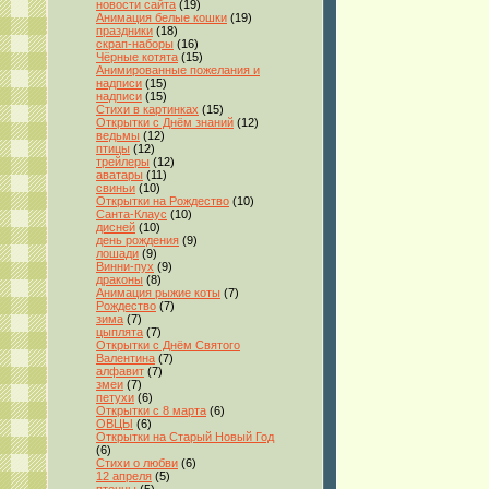
новости сайта
(19)
Анимация белые кошки
(19)
праздники
(18)
скрап-наборы
(16)
Чёрные котята
(15)
Анимированные пожелания и
надписи
(15)
надписи
(15)
Стихи в картинках
(15)
Открытки с Днём знаний
(12)
ведьмы
(12)
птицы
(12)
трейлеры
(12)
аватары
(11)
свиньи
(10)
Открытки на Рождество
(10)
Санта-Клаус
(10)
дисней
(10)
день рождения
(9)
лошади
(9)
Винни-пух
(9)
драконы
(8)
Анимация рыжие коты
(7)
Рождество
(7)
зима
(7)
цыплята
(7)
Открытки с Днём Святого
Валентина
(7)
алфавит
(7)
змеи
(7)
петухи
(6)
Открытки с 8 марта
(6)
ОВЦЫ
(6)
Открытки на Старый Новый Год
(6)
Стихи о любви
(6)
12 апреля
(5)