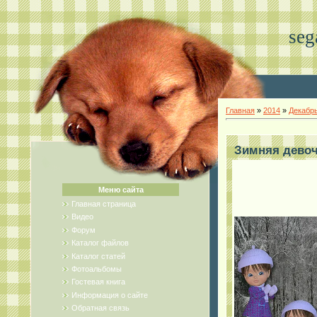
seg
Главная
»
2014
»
Декабр
Зимняя девочк
Меню сайта
Главная страница
Видео
Форум
Каталог файлов
Каталог статей
Фотоальбомы
Гостевая книга
Информация о сайте
Обратная связь