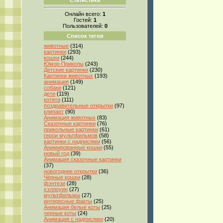
Онлайн всего:
1
Гостей:
1
Пользователей:
0
Список тегов
животные
(314)
картинки
(293)
кошки
(244)
Юмор-Приколы
(243)
Детские картинки
(230)
Картинки животных
(193)
анимация
(149)
собаки
(121)
дети
(119)
котята
(111)
поздравительные открытки
(97)
клипарт
(90)
Анимация животных
(83)
Сказочные картинки
(76)
прикольные картинки
(61)
герои мультфильмов
(58)
картинки с надписями
(56)
Анимированные кошки
(55)
новый год
(39)
Анимация сказочные картинки
(37)
новогодние открытки
(36)
Чёрные кошки
(28)
фэнтези
(28)
хэллоуин
(27)
мультфильмы
(27)
интересные факты
(25)
Анимация белые коты
(25)
черные коты
(24)
Анимация с надписями
(20)