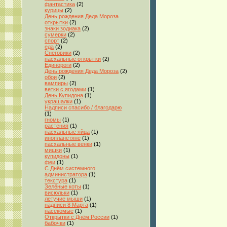
фантастика
(2)
курицы
(2)
День рождения Деда Мороза
открытки
(2)
знаки зодиака
(2)
сумерки
(2)
спорт
(2)
еда
(2)
Снеговики
(2)
пасхальные открытки
(2)
Единороги
(2)
День рождения Деда Мороза
(2)
обои
(2)
вампиры
(2)
ветки с ягодами
(1)
День Купидона
(1)
украшалки
(1)
Надписи спасибо / благодарю
(1)
гномы
(1)
растения
(1)
пасхальные яйца
(1)
инопланетяне
(1)
пасхальные венки
(1)
мишки
(1)
купидоны
(1)
феи
(1)
С Днём системного
администратора
(1)
текстура
(1)
Зелёные коты
(1)
висюльки
(1)
летучие мыши
(1)
надписи 8 Марта
(1)
насекомые
(1)
Открытки с Днём России
(1)
бабочки
(1)