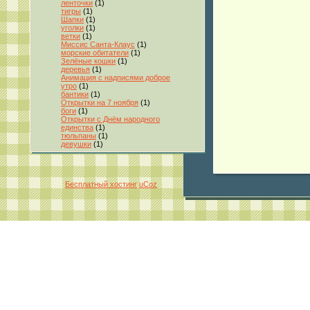
ленточки
(1)
тигры
(1)
Шапки
(1)
уголки
(1)
ветки
(1)
Миссис Санта-Клаус
(1)
морские обитатели
(1)
Зелёные кошки
(1)
деревья
(1)
Анимация с надписями доброе
утро
(1)
бантики
(1)
Открытки на 7 ноября
(1)
боги
(1)
Открытки с Днём народного
единства
(1)
тюльпаны
(1)
девушки
(1)
Бесплатный хостинг
uCoz