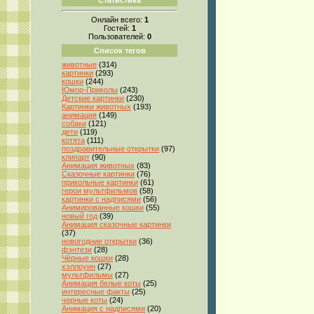
Онлайн всего:
1
Гостей:
1
Пользователей:
0
Список тегов
животные
(314)
картинки
(293)
кошки
(244)
Юмор-Приколы
(243)
Детские картинки
(230)
Картинки животных
(193)
анимация
(149)
собаки
(121)
дети
(119)
котята
(111)
поздравительные открытки
(97)
клипарт
(90)
Анимация животных
(83)
Сказочные картинки
(76)
прикольные картинки
(61)
герои мультфильмов
(58)
картинки с надписями
(56)
Анимированные кошки
(55)
новый год
(39)
Анимация сказочные картинки
(37)
новогодние открытки
(36)
фэнтези
(28)
Чёрные кошки
(28)
хэллоуин
(27)
мультфильмы
(27)
Анимация белые коты
(25)
интересные факты
(25)
черные коты
(24)
Анимация с надписями
(20)