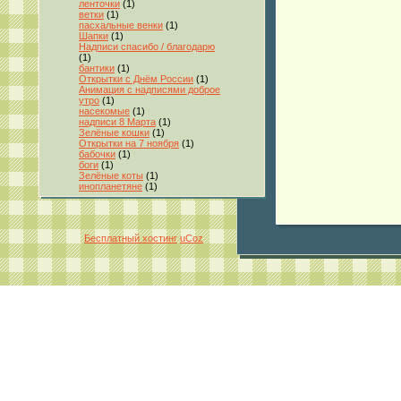
ленточки
(1)
ветки
(1)
пасхальные венки
(1)
Шапки
(1)
Надписи спасибо / благодарю
(1)
бантики
(1)
Открытки с Днём России
(1)
Анимация с надписями доброе
утро
(1)
насекомые
(1)
надписи 8 Марта
(1)
Зелёные кошки
(1)
Открытки на 7 ноября
(1)
бабочки
(1)
боги
(1)
Зелёные коты
(1)
инопланетяне
(1)
Бесплатный хостинг
uCoz