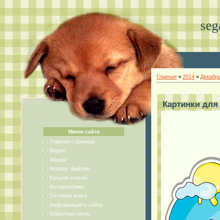
seg
Главная
»
2014
»
Декабр
Картинки для
Меню сайта
Главная страница
Видео
Форум
Каталог файлов
Каталог статей
Фотоальбомы
Гостевая книга
Информация о сайте
Обратная связь