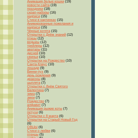
Анимация белые кошки
(19)
новости сайта
(19)
праздники
(18)
скрап-наборы
(16)
надписи
(15)
Стихи в картинках
(15)
Анимированные пожелания и
надписи
(15)
Чёрные котята
(15)
Открытки с Днём знаний
(12)
птицы
(12)
ведьмы
(12)
трейлеры
(12)
аватары
(11)
дисней
(10)
свиньи
(10)
Открытки на Рождество
(10)
Санта-Клаус
(10)
лошади
(9)
Винни-пух
(9)
день рождения
(9)
драконы
(8)
цыплята
(7)
Открытки с Днём Святого
Валентина
(7)
зима
(7)
змеи
(7)
Рождество
(7)
алфавит
(7)
Анимация рыжие коты
(7)
петухи
(6)
Открытки с 8 марта
(6)
Открытки на Старый Новый Год
(6)
ОВЦЫ
(6)
Стихи о любви
(6)
птенцы
(5)