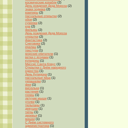
космические корабли
(2)
День рождения Деда Мороза
(2)
знаки зодиака
(2)
вампиры
(2)
пасхальные открытки
(2)
обои
(2)
сумерки
(2)
еда
(2)
фильмы
(2)
День рождения Деда Мороза
открытки
(2)
фантастика
(2)
Снеговики
(2)
ералаш
(2)
текстура
(1)
морские обитатели
(1)
ветки с ягодами
(1)
купидоны
(1)
Миссис Санта-Клаус
(1)
Открытки с Днём народного
единства
(1)
День Купидона
(1)
пасхальные яйца
(1)
украшалки
(1)
феи
(1)
висюльки
(1)
растения
(1)
гномы
(1)
летучие мыши
(1)
уголки
(1)
тюльпаны
(1)
девушки
(1)
тигры
(1)
деревья
(1)
мишки
(1)
С Днём системного
администратора
(1)