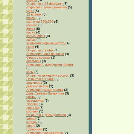
цифры
(5)
Открытки с 23 февраля
(5)
открытки с днем рождения
(5)
куры
(5)
12 апреля
(5)
клипы
(5)
картинки 240x320
(5)
космос
(5)
фоны
(5)
пасха
(4)
космонавты
(4)
зайцы
(4)
Анимация чёрные котята
(4)
люди
(4)
Открытки с 9 Мая
(4)
Анимация чёрные кошки
(4)
Стихи о кошках
(3)
обезьяны
(3)
Анимация с надписями привет
(3)
козы
(3)
Открытки авиация и космос
(3)
Открытки с 1 Мая
(3)
дед мороз
(3)
детские песни
(3)
Анимация рыжие котята
(3)
День Святого Валентина
(3)
цветы
(3)
смешарики
(3)
любовь
(3)
девочки
(3)
кролики
(3)
Открытки с Днём учителя
(3)
рамки
(2)
курицы
(2)
спорт
(2)
Единороги
(2)
Анимация белые котята
(2)