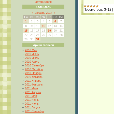
авторизация
Календарь
Просмотров:
3412
|
«
Декабрь 2014
»
Пн
Вт
Ср
Чт
Пт
Сб
Вс
1
2
3
4
5
6
7
8
9
10
11
12
13
14
15
16
17
18
19
20
21
22
23
24
25
26
27
28
29
30
31
Архив записей
2010 Май
2010 Июнь
2010 Июль
2010 Август
2010 Сентябрь
2010 Октябрь
2010 Ноябрь
2010 Декабрь
2011 Январь
2011 Февраль
2011 Март
2011 Апрель
2011 Май
2011 Июнь
2011 Июль
2011 Август
2011 Сентябрь