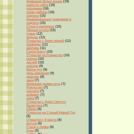
Анимация белые кошки
(19)
новости сайта
(19)
праздники
(18)
скрап-наборы
(16)
надписи
(15)
Анимированные пожелания и
надписи
(15)
Стихи в картинках
(15)
Чёрные котята
(15)
птицы
(12)
ведьмы
(12)
Открытки с Днём знаний
(12)
трейлеры
(12)
аватары
(11)
Санта-Клаус
(10)
Открытки на Рождество
(10)
свиньи
(10)
дисней
(10)
лошади
(9)
Винни-пух
(9)
день рождения
(9)
драконы
(8)
змеи
(7)
Анимация рыжие коты
(7)
Рождество
(7)
цыплята
(7)
алфавит
(7)
зима
(7)
Открытки с Днём Святого
Валентина
(7)
ОВЦЫ
(6)
Открытки на Старый Новый Год
(6)
Открытки с 8 марта
(6)
петухи
(6)
Стихи о любви
(6)
куры
(5)