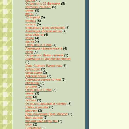
цифры
(5)
Открытки с 23 февраля
(5)
картинки 240x320
(5)
клипы
(5)
фоны
(5)
12 апреля
(5)
птенцы
(5)
космос
(5)
открытки с днем рождения
(5)
Анимация чёрные кошки
(4)
космонавты
(4)
зайцы
(4)
пасха
(4)
Открытки с 9 Мая
(4)
Анимация чёрные котята
(4)
люди
(4)
Открытки с Днём учителя
(3)
Анимация с надписями привет
(3)
День Святого Валентина
(3)
дед мороз
(3)
смешарики
(3)
детские песни
(3)
Анимация рыжие котята
(3)
обезьяны
(3)
кролики
(3)
Открытки с 1 Мая
(3)
цветы
(3)
козы
(3)
любовь
(3)
Открытки авиация и космос
(3)
Стихи о кошках
(3)
девочки
(3)
День рождения Деда Мороза
(2)
фантастика
(2)
пасхальные открытки
(2)
обои
(2)
Снеговики
(2)