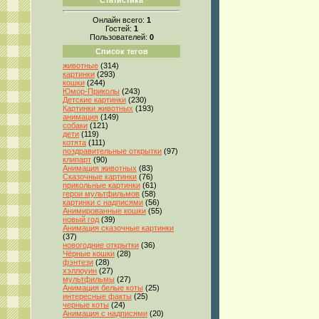
Онлайн всего:
1
Гостей:
1
Пользователей:
0
Список тегов
животные
(314)
картинки
(293)
кошки
(244)
Юмор-Приколы
(243)
Детские картинки
(230)
Картинки животных
(193)
анимация
(149)
собаки
(121)
дети
(119)
котята
(111)
поздравительные открытки
(97)
клипарт
(90)
Анимация животных
(83)
Сказочные картинки
(76)
прикольные картинки
(61)
герои мультфильмов
(58)
картинки с надписями
(56)
Анимированные кошки
(55)
новый год
(39)
Анимация сказочные картинки
(37)
новогодние открытки
(36)
Чёрные кошки
(28)
фэнтези
(28)
хэллоуин
(27)
мультфильмы
(27)
Анимация белые коты
(25)
интересные факты
(25)
черные коты
(24)
Анимация с надписями
(20)