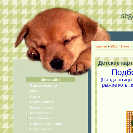
seg
Главная
»
2010
»
Июнь
»
Детские кар
Подб
(Панда, птицы,
Меню сайта
рыжие коты,
Главная страница
Видео
Форум
Каталог файлов
Каталог статей
Фотоальбомы
Гостевая книга
Информация о сайте
Обратная связь