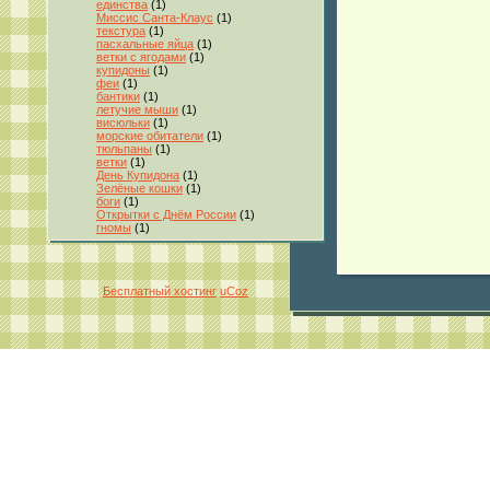
единства
(1)
Миссис Санта-Клаус
(1)
текстура
(1)
пасхальные яйца
(1)
ветки с ягодами
(1)
купидоны
(1)
феи
(1)
бантики
(1)
летучие мыши
(1)
висюльки
(1)
морские обитатели
(1)
тюльпаны
(1)
ветки
(1)
День Купидона
(1)
Зелёные кошки
(1)
боги
(1)
Открытки с Днём России
(1)
гномы
(1)
Бесплатный хостинг
uCoz