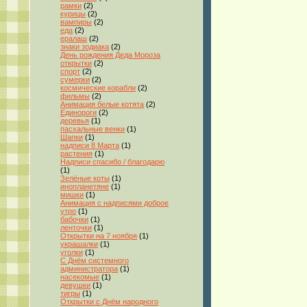
рамки
(2)
курицы
(2)
вампиры
(2)
еда
(2)
ералаш
(2)
знаки зодиака
(2)
День рождения Деда Мороза
открытки
(2)
спорт
(2)
сумерки
(2)
космические корабли
(2)
фильмы
(2)
Анимация белые котята
(2)
Единороги
(2)
деревья
(1)
пасхальные венки
(1)
Шапки
(1)
надписи 8 Марта
(1)
растения
(1)
Надписи спасибо / благодарю
(1)
Зелёные коты
(1)
инопланетяне
(1)
мишки
(1)
Анимация с надписями доброе
утро
(1)
бабочки
(1)
ленточки
(1)
Открытки на 7 ноября
(1)
украшалки
(1)
уголки
(1)
С Днём системного
администратора
(1)
насекомые
(1)
девушки
(1)
тигры
(1)
Открытки с Днём народного